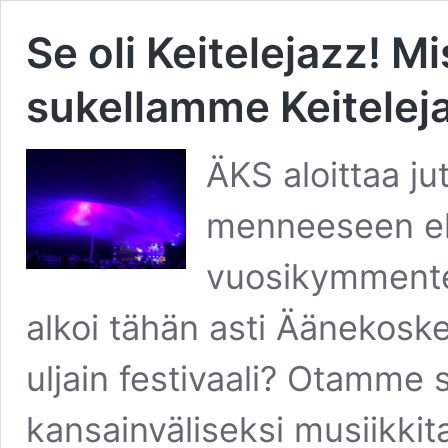
Se oli Keitelejazz! Mi
sukellamme Keiteleja
ÄKS aloittaa ju
menneeseen eli
vuosikymmenten
alkoi tähän asti Äänekoske
uljain festivaali? Otamme 
kansainväliseksi musiikki