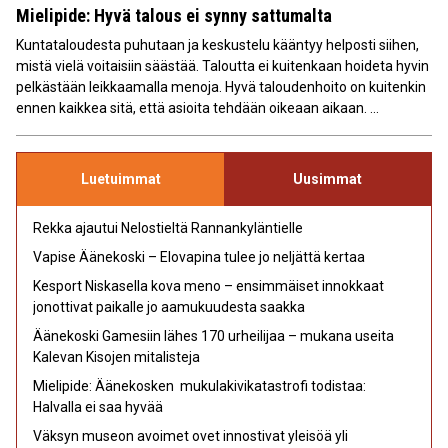
Mielipide: Hyvä talous ei synny sattumalta
Kuntataloudesta puhutaan ja keskustelu kääntyy helposti siihen,
mistä vielä voitaisiin säästää. Taloutta ei kuitenkaan hoideta hyvin
pelkästään leikkaamalla menoja. Hyvä taloudenhoito on kuitenkin
ennen kaikkea sitä, että asioita tehdään oikeaan aikaan. ...
Luetuimmat
Uusimmat
Rekka ajautui Nelostieltä Rannankyläntielle
Vapise Äänekoski – Elovapina tulee jo neljättä kertaa
Kesport Niskasella kova meno – ensimmäiset innokkaat
jonottivat paikalle jo aamukuudesta saakka
Äänekoski Gamesiin lähes 170 urheilijaa – mukana useita
Kalevan Kisojen mitalisteja
Mielipide: Äänekosken mukulakivikatastrofi todistaa:
Halvalla ei saa hyvää
Väksyn museon avoimet ovet innostivat yleisöä yli