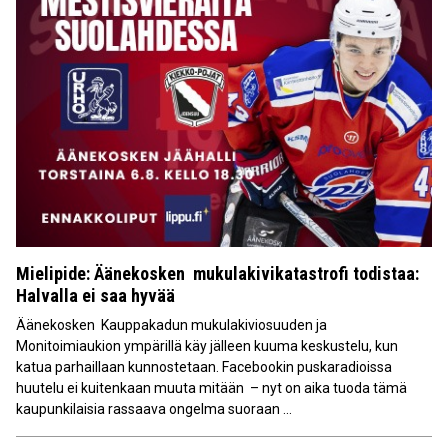
Mielipide: Äänekosken mukulakivikatastrofi todistaa:
Halvalla ei saa hyvää
Äänekosken Kauppakadun mukulakiviosuuden ja
Monitoimiaukion ympärillä käy jälleen kuuma keskustelu, kun
katua parhaillaan kunnostetaan. Facebookin puskaradioissa
huutelu ei kuitenkaan muuta mitään – nyt on aika tuoda tämä
kaupunkilaisia rassaava ongelma suoraan ...