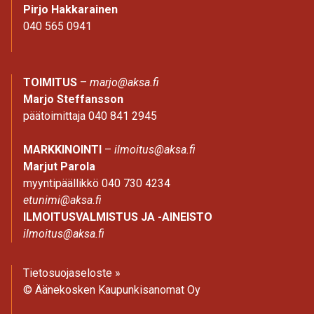
Pirjo Hakkarainen
040 565 0941
TOIMITUS
–
marjo@aksa.fi
Marjo Steffansson
päätoimittaja 040 841 2945
MARKKINOINTI
–
ilmoitus@aksa.fi
Marjut Parola
myyntipäällikkö 040 730 4234
etunimi@aksa.fi
ILMOITUSVALMISTUS JA -AINEISTO
ilmoitus@aksa.fi
Tietosuojaseloste »
© Äänekosken Kaupunkisanomat Oy