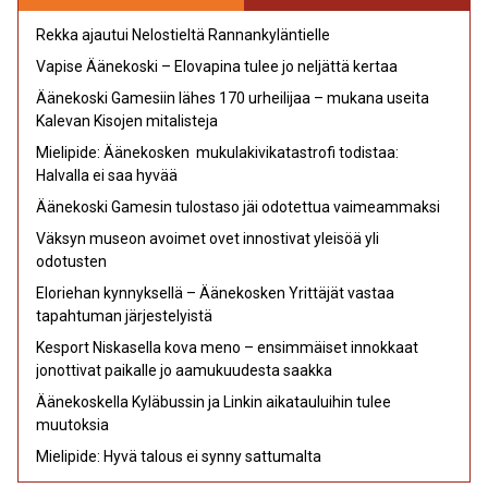
Rekka ajautui Nelostieltä Rannankyläntielle
Vapise Äänekoski – Elovapina tulee jo neljättä kertaa
Äänekoski Gamesiin lähes 170 urheilijaa – mukana useita
Kalevan Kisojen mitalisteja
Mielipide: Äänekosken mukulakivikatastrofi todistaa:
Halvalla ei saa hyvää
Äänekoski Gamesin tulostaso jäi odotettua vaimeammaksi
Väksyn museon avoimet ovet innostivat yleisöä yli
odotusten
Eloriehan kynnyksellä – Äänekosken Yrittäjät vastaa
tapahtuman järjestelyistä
Kesport Niskasella kova meno – ensimmäiset innokkaat
jonottivat paikalle jo aamukuudesta saakka
Äänekoskella Kyläbussin ja Linkin aikatauluihin tulee
muutoksia
Mielipide: Hyvä talous ei synny sattumalta