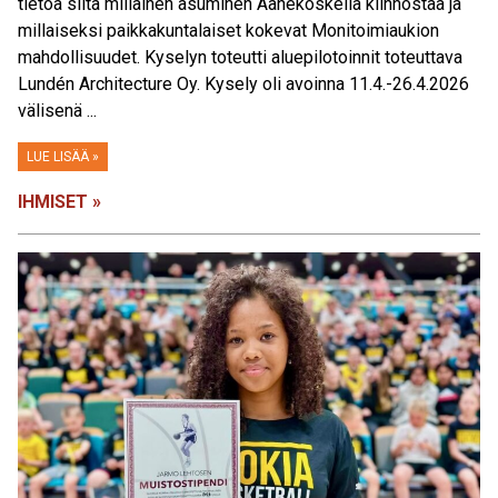
tietoa siitä millainen asuminen Äänekoskella kiinnostaa ja
millaiseksi paikkakuntalaiset kokevat Monitoimiaukion
mahdollisuudet. Kyselyn toteutti aluepilotoinnit toteuttava
Lundén Architecture Oy. Kysely oli avoinna 11.4.-26.4.2026
välisenä ...
LUE LISÄÄ »
IHMISET »