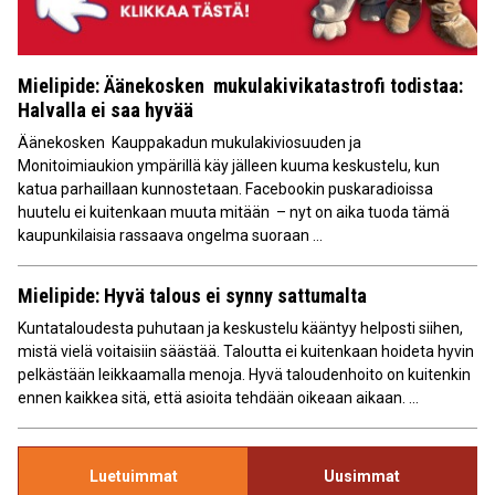
Mielipide: Äänekosken mukulakivikatastrofi todistaa:
Halvalla ei saa hyvää
Äänekosken Kauppakadun mukulakiviosuuden ja
Monitoimiaukion ympärillä käy jälleen kuuma keskustelu, kun
katua parhaillaan kunnostetaan. Facebookin puskaradioissa
huutelu ei kuitenkaan muuta mitään – nyt on aika tuoda tämä
kaupunkilaisia rassaava ongelma suoraan ...
Mielipide: Hyvä talous ei synny sattumalta
Kuntataloudesta puhutaan ja keskustelu kääntyy helposti siihen,
mistä vielä voitaisiin säästää. Taloutta ei kuitenkaan hoideta hyvin
pelkästään leikkaamalla menoja. Hyvä taloudenhoito on kuitenkin
ennen kaikkea sitä, että asioita tehdään oikeaan aikaan. ...
Luetuimmat
Uusimmat