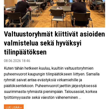
Valtuustoryhmät kiittivät asioiden
valmistelua sekä hyväksyi
tilinpäätöksen
08.06.2026 18:46
Kuten tähän hetkeen kuuluu, kuultiin valtuustoryhmien
puheenvuorot kaupungin tilinpäätökseen liittyen. Samalla
ryhmät saivat antaa evästyksiä virkamiehille ja
päätöksentekoon. Puheenvuorot jaettiin järjestyksessä
suurimmasta ryhmästä pienimpään. Talousasiat, korkea
työttömyysaste sekä väestön väheneminen ...
LUE LISÄÄ »