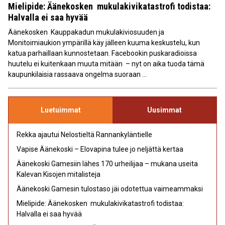
Mielipide: Äänekosken mukulakivikatastrofi todistaa:
Halvalla ei saa hyvää
Äänekosken Kauppakadun mukulakiviosuuden ja
Monitoimiaukion ympärillä käy jälleen kuuma keskustelu, kun
katua parhaillaan kunnostetaan. Facebookin puskaradioissa
huutelu ei kuitenkaan muuta mitään – nyt on aika tuoda tämä
kaupunkilaisia rassaava ongelma suoraan ...
Luetuimmat
Uusimmat
Rekka ajautui Nelostieltä Rannankyläntielle
Vapise Äänekoski – Elovapina tulee jo neljättä kertaa
Äänekoski Gamesiin lähes 170 urheilijaa – mukana useita
Kalevan Kisojen mitalisteja
Äänekoski Gamesin tulostaso jäi odotettua vaimeammaksi
Mielipide: Äänekosken mukulakivikatastrofi todistaa:
Halvalla ei saa hyvää