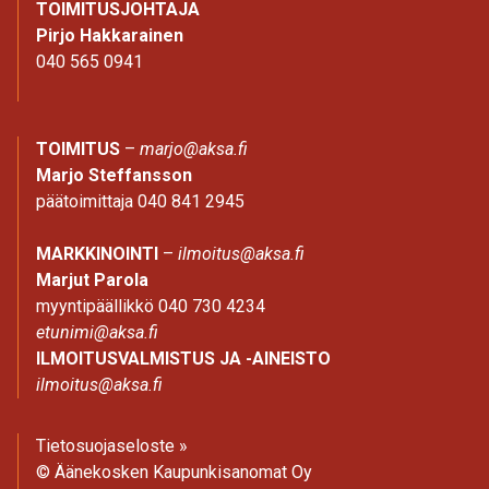
TOIMITUSJOHTAJA
Pirjo Hakkarainen
040 565 0941
TOIMITUS
–
marjo@aksa.fi
Marjo Steffansson
päätoimittaja 040 841 2945
MARKKINOINTI
–
ilmoitus@aksa.fi
Marjut Parola
myyntipäällikkö 040 730 4234
etunimi@aksa.fi
ILMOITUSVALMISTUS JA -AINEISTO
ilmoitus@aksa.fi
Tietosuojaseloste »
© Äänekosken Kaupunkisanomat Oy