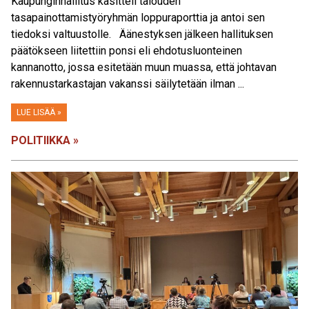
Kaupunginhallitus käsitteli talouden
tasapainottamistyöryhmän loppuraporttia ja antoi sen
tiedoksi valtuustolle. Äänestyksen jälkeen hallituksen
päätökseen liitettiin ponsi eli ehdotusluonteinen
kannanotto, jossa esitetään muun muassa, että johtavan
rakennustarkastajan vakanssi säilytetään ilman ...
LUE LISÄÄ »
POLITIIKKA »