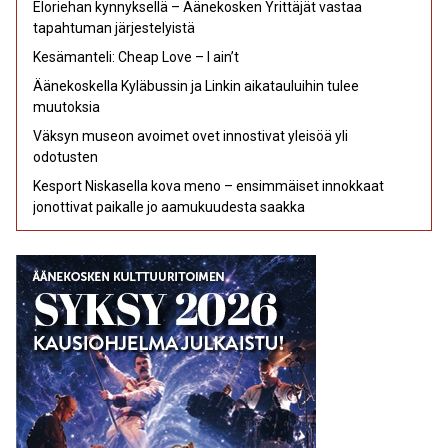
Eloriehan kynnyksellä – Äänekosken Yrittäjät vastaa
tapahtuman järjestelyistä
Kesämanteli: Cheap Love – I ain’t
Äänekoskella Kyläbussin ja Linkin aikatauluihin tulee
muutoksia
Väksyn museon avoimet ovet innostivat yleisöä yli
odotusten
Kesport Niskasella kova meno – ensimmäiset innokkaat
jonottivat paikalle jo aamukuudesta saakka