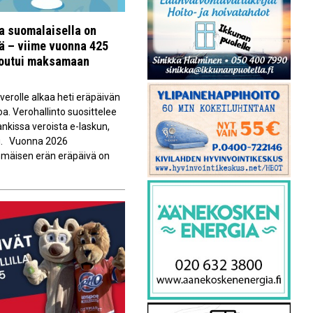
la suomalaisella on
vä – viime vuonna 425
joutui maksamaan
erolle alkaa heti eräpäivän
oa. Verohallinto suosittelee
kissa veroista e-laskun,
du. Vuonna 2026
immäisen erän eräpäivä on