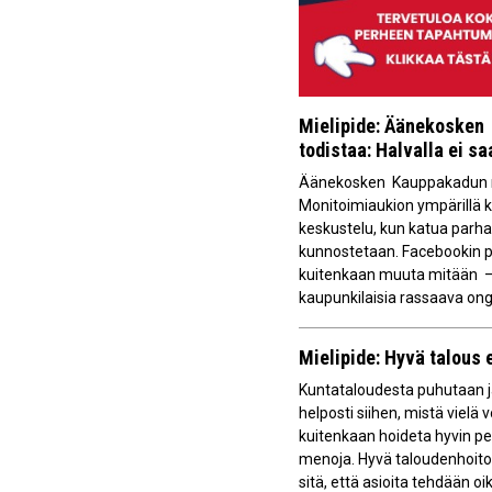
Mielipide: Äänekosken 
todistaa: Halvalla ei s
Äänekosken Kauppakadun m
Monitoimiaukion ympärillä 
keskustelu, kun katua parha
kunnostetaan. Facebookin p
kuitenkaan muuta mitään –
kaupunkilaisia rassaava ong
Mielipide: Hyvä talous 
Kuntataloudesta puhutaan j
helposti siihen, mistä vielä v
kuitenkaan hoideta hyvin pe
menoja. Hyvä taloudenhoito
sitä, että asioita tehdään oik