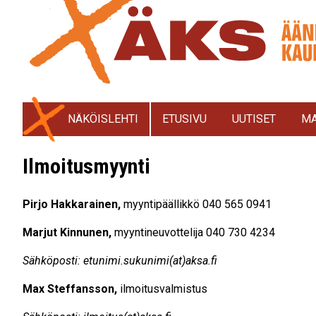
NÄKÖISLEHTI
ETUSIVU
UUTISET
MA
Ilmoitusmyynti
Pirjo Hakkarainen,
myyntipäällikkö 040 565 0941
Marjut Kinnunen,
myyntineuvottelija 040 730 4234
Sähköposti: etunimi.sukunimi(at)aksa.fi
Max Steffansson,
ilmoitusvalmistus