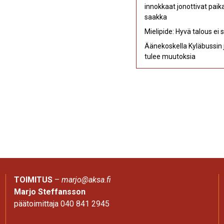
innokkaat jonottivat pai
saakka
Mielipide: Hyvä talous ei
Äänekoskella Kyläbussin j
tulee muutoksia
TOIMITUS
–
marjo@aksa.fi
Marjo Steffansson
päätoimittaja 040 841 2945