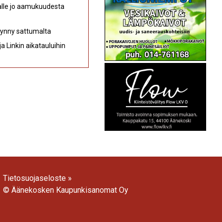
kalle jo aamukuudesta
 synny sattumalta
a Linkin aikatauluihin
Tietosuojaseloste »
© Äänekosken Kaupunkisanomat Oy