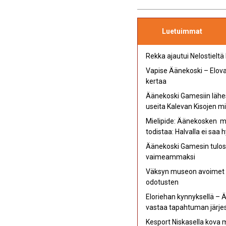
Luetuimmat
Rekka ajautui Nelostieltä
Vapise Äänekoski – Elovap
kertaa
Äänekoski Gamesiin lähe
useita Kalevan Kisojen mi
Mielipide: Äänekosken mu
todistaa: Halvalla ei saa 
Äänekoski Gamesin tulost
vaimeammaksi
Väksyn museon avoimet ov
odotusten
Eloriehan kynnyksellä – 
vastaa tapahtuman järjes
Kesport Niskasella kova