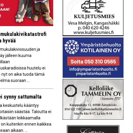
mukulakivikatastrofi
aa hyvää
ukulakiviosuuden ja
käy jälleen kuuma
illaan
uskaradioissa huutelu ei
 nyt on aika tuoda tämä
elma suoraan ...
ei synny sattumalta
a keskustelu kääntyy
oitaisiin säästää. Taloutta ei
lkästään leikkaamalla
 on kuitenkin ennen kaikkea
eaan aikaan. ...