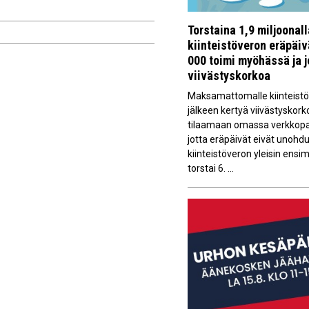
Torstaina 1,9 miljoonal
kiinteistöveron eräpäi
000 toimi myöhässä ja 
viivästyskorkoa
Maksamattomalle kiinteistöv
jälkeen kertyä viivästyskork
tilaamaan omassa verkkopan
jotta eräpäivät eivät unoh
kiinteistöveron yleisin ens
torstai 6. ...