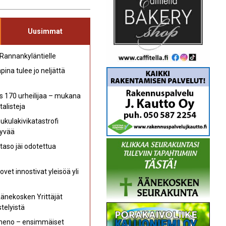
Uusimmat
 Rannankyläntielle
ina tulee jo neljättä
s 170 urheilijaa – mukana
talisteja
kulakivikatastrofi
hyvää
aso jäi odotettua
et innostivat yleisöä yli
Äänekosken Yrittäjät
telyistä
 meno – ensimmäiset