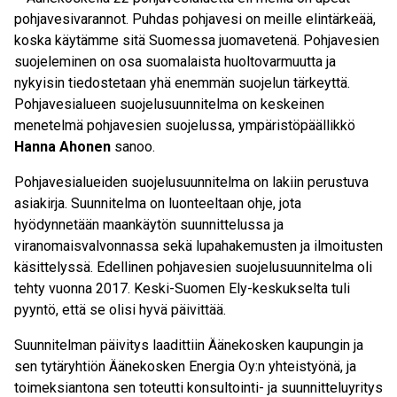
pohjavesivarannot. Puhdas pohjavesi on meille elintärkeää,
koska käytämme sitä Suomessa juomavetenä. Pohjavesien
suojeleminen on osa suomalaista huoltovarmuutta ja
nykyisin tiedostetaan yhä enemmän suojelun tärkeyttä.
Pohjavesialueen suojelusuunnitelma on keskeinen
menetelmä pohjavesien suojelussa, ympäristöpäällikkö
Hanna Ahonen
sanoo.
Pohjavesialueiden suojelusuunnitelma on lakiin perustuva
asiakirja. Suunnitelma on luonteeltaan ohje, jota
hyödynnetään maankäytön suunnittelussa ja
viranomaisvalvonnassa sekä lupahakemusten ja ilmoitusten
käsittelyssä. Edellinen pohjavesien suojelusuunnitelma oli
tehty vuonna 2017. Keski-Suomen Ely-keskukselta tuli
pyyntö, että se olisi hyvä päivittää.
Suunnitelman päivitys laadittiin Äänekosken kaupungin ja
sen tytäryhtiön Äänekosken Energia Oy:n yhteistyönä, ja
toimeksiantona sen toteutti konsultointi- ja suunnitteluyritys