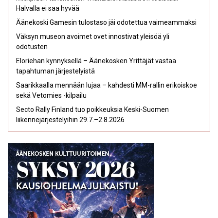
Halvalla ei saa hyvää
Äänekoski Gamesin tulostaso jäi odotettua vaimeammaksi
Väksyn museon avoimet ovet innostivat yleisöä yli
odotusten
Eloriehan kynnyksellä – Äänekosken Yrittäjät vastaa
tapahtuman järjestelyistä
Saarikkaalla mennään lujaa – kahdesti MM-rallin erikoiskoe
sekä Vetomies -kilpailu
Secto Rally Finland tuo poikkeuksia Keski-Suomen
liikennejärjestelyihin 29.7.–2.8.2026