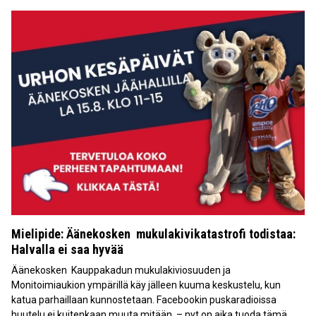
Mielipide: Äänekosken mukulakivikatastrofi todistaa:
Halvalla ei saa hyvää
Äänekosken Kauppakadun mukulakiviosuuden ja
Monitoimiaukion ympärillä käy jälleen kuuma keskustelu, kun
katua parhaillaan kunnostetaan. Facebookin puskaradioissa
huutelu ei kuitenkaan muuta mitään – nyt on aika tuoda tämä