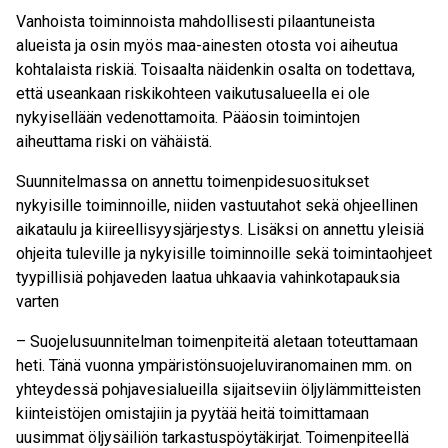
Vanhoista toiminnoista mahdollisesti pilaantuneista
alueista ja osin myös maa-ainesten otosta voi aiheutua
kohtalaista riskiä. Toisaalta näidenkin osalta on todettava,
että useankaan riskikohteen vaikutusalueella ei ole
nykyisellään vedenottamoita. Pääosin toimintojen
aiheuttama riski on vähäistä.
Suunnitelmassa on annettu toimenpidesuositukset
nykyisille toiminnoille, niiden vastuutahot sekä ohjeellinen
aikataulu ja kiireellisyysjärjestys. Lisäksi on annettu yleisiä
ohjeita tuleville ja nykyisille toiminnoille sekä toimintaohjeet
tyypillisiä pohjaveden laatua uhkaavia vahinkotapauksia
varten
– Suojelusuunnitelman toimenpiteitä aletaan toteuttamaan
heti. Tänä vuonna ympäristönsuojeluviranomainen mm. on
yhteydessä pohjavesialueilla sijaitseviin öljylämmitteisten
kiinteistöjen omistajiin ja pyytää heitä toimittamaan
uusimmat öljysäiliön tarkastuspöytäkirjat. Toimenpiteellä