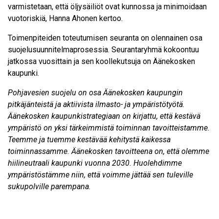
varmistetaan, että öljysäiliöt ovat kunnossa ja minimoidaan
vuotoriskiä, Hanna Ahonen kertoo.
Toimenpiteiden toteutumisen seuranta on olennainen osa
suojelusuunnitelmaprosessia. Seurantaryhmä kokoontuu
jatkossa vuosittain ja sen koollekutsuja on Äänekosken
kaupunki.
Pohjavesien suojelu on osa Äänekosken kaupungin
pitkäjänteistä ja aktiivista ilmasto- ja ympäristötyötä.
Äänekosken kaupunkistrategiaan on kirjattu, että kestävä
ympäristö on yksi tärkeimmistä toiminnan tavoitteistamme.
Teemme ja tuemme kestävää kehitystä kaikessa
toiminnassamme. Äänekosken tavoitteena on, että olemme
hiilineutraali kaupunki vuonna 2030. Huolehdimme
ympäristöstämme niin, että voimme jättää sen tuleville
sukupolville parempana.