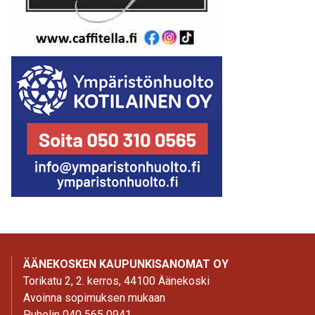
ÄÄNEKOSKEN KAUPUNKISANOMAT OY
Torikatu 2, 2. kerros, 44100 Äänekoski
Avoinna sopimuksen mukaan
Puhelin 040 565 0941