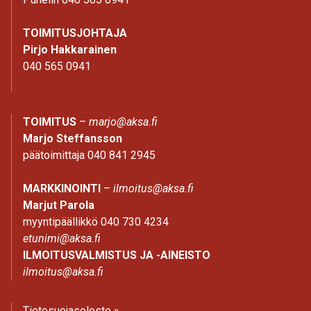
TOIMITUSJOHTAJA
Pirjo Hakkarainen
040 565 0941
TOIMITUS
–
marjo@aksa.fi
Marjo Steffansson
päätoimittaja 040 841 2945
MARKKINOINTI
–
ilmoitus@aksa.fi
Marjut Parola
myyntipäällikkö 040 730 4234
etunimi@aksa.fi
ILMOITUSVALMISTUS JA -AINEISTO
ilmoitus@aksa.fi
Tietosuojaseloste »