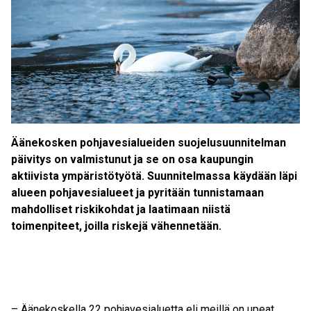
Äänekosken pohjavesialueiden suojelusuunnitelman
päivitys on valmistunut ja se on osa kaupungin
aktiivista ympäristötyötä. Suunnitelmassa käydään läpi
alueen pohjavesialueet ja pyritään tunnistamaan
mahdolliset riskikohdat ja laatimaan niistä
toimenpiteet, joilla riskejä vähennetään.
– Äänekoskella 22 pohjavesialuetta eli meillä on upeat