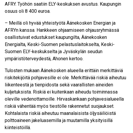
AFRY. Työhön saatiin ELY-keskuksen avustus. Kaupungin
osuus oli 8 400 euroa.
– Meillä oli hyvää yhteistyötä Äänekosken Energian ja
AFRYn kanssa. Hankkeen ohjaamiseen ohjausryhmässä
osallistuivat edustukset kaupungilta, Äänekosken
Energialta, Keski-Suomen pelastuslaitokselta, Keski-
Suomen ELY-keskukselta ja Jyväskylän seudun
ympäristöterveydestä, Ahonen kertoo.
Tulosten mukaan Äänekosken alueella erittäin merkittäviä
riskitekijöitä pohjavesille ei ole. Merkittävää riskiä aiheutuu
liikenteestä ja tienpidosta sekä vaarallisten aineiden
kuljetuksista. Riskiä ei kuitenkaan aiheudu toiminnassa
oleville vedenottamoille. Hirvaskankaan pohjavesialueella
riskiä vähentää myös tiestölle rakennetut suojaukset.
Kohtalaista riskiä aiheutuu maanalaisista öljysäiliöistä
polttoaineen jakeluasemilla ja muutamilla yksityisillä
kiinteistöillä.