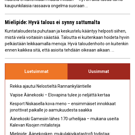
kaupunkilaisia rassaava ongelma suoraan ...
Mielipide: Hyvä talous ei synny sattumalta
Kuntataloudesta puhutaan ja keskustelu kääntyy helposti siihen,
mistä vielä voitaisiin säästää. Taloutta ei kuitenkaan hoideta hyvin
pelkästään leikkaamalla menoja. Hyvä taloudenhoito on kuitenkin
ennen kaikkea sitä, että asioita tehdään oikeaan aikaan. ...
Luetuimmat
Uusimmat
Rekka ajautui Nelostieltä Rannankyläntielle
Vapise Äänekoski – Elovapina tulee jo neljättä kertaa
Kesport Niskasella kova meno – ensimmäiset innokkaat
jonottivat paikalle jo aamukuudesta saakka
Äänekoski Gamesiin lähes 170 urheilijaa – mukana useita
Kalevan Kisojen mitalisteja
Mielipide: Äänekosken mukulakivikatastrofi todistaa: