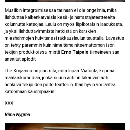
Musiikin integroimisessa tarinaan ei ole ongelmia, mikä
ilahduttaa kaikenkarvaisia kesä- ja harrastajateattereita
kolunnutta katsojaa. Laulu on myös läpikotaisin laadukasta,
ja yksi ilahduttavimmista hetkistä on karskien
mieshahmojen huivitanssi rakkauslaulun taustalla. Lavastus
on tehty paremmin kuin nimeltämainitsemattoman ison
tekijän produktioissa, mistä
Erno Taipale
tiimeineen saa
ansaitut aplodit.
The Korjaamo on juuri sitä, mitä lupaa. Viatonta, kepeää
maalaiskomediaa, jonka suurin anti on takariviin asti
hehkuva tekijöiden polte teatteriin. Ihan hyvin voi lähteä
katsomaan kauempaakin.
XXX
Riina Nygrén