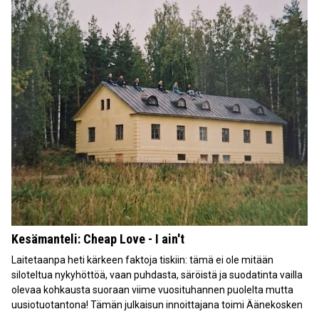
Kesämanteli: Cheap Love - I ain't
Laitetaanpa heti kärkeen faktoja tiskiin: tämä ei ole mitään
siloteltua nykyhöttöä, vaan puhdasta, säröistä ja suodatinta vailla
olevaa kohkausta suoraan viime vuosituhannen puolelta mutta
uusiotuotantona! Tämän julkaisun innoittajana toimi Äänekosken