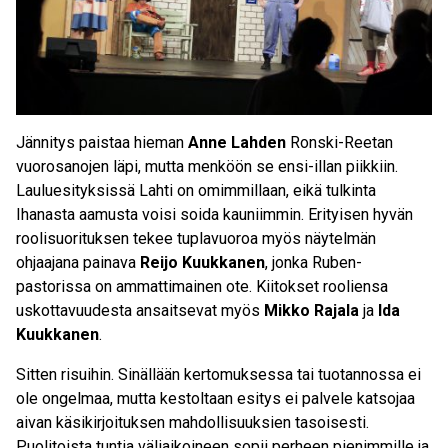
Jännitys paistaa hieman
Anne Lahden
Ronski-Reetan
vuorosanojen läpi, mutta menköön se ensi-illan piikkiin.
Lauluesityksissä Lahti on omimmillaan, eikä tulkinta
Ihanasta aamusta voisi soida kauniimmin. Erityisen hyvän
roolisuorituksen tekee tuplavuoroa myös näytelmän
ohjaajana painava
Reijo Kuukkanen
, jonka Ruben-
pastorissa on ammattimainen ote. Kiitokset rooliensa
uskottavuudesta ansaitsevat myös
Mikko Rajala
ja
Ida
Kuukkanen
.
Sitten risuihin. Sinällään kertomuksessa tai tuotannossa ei
ole ongelmaa, mutta kestoltaan esitys ei palvele katsojaa
aivan käsikirjoituksen mahdollisuuksien tasoisesti.
Puolitoista tuntia väliaikoineen sopii perheen pienimmille ja