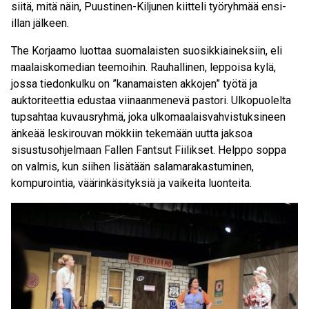
siitä, mitä näin, Puustinen-Kiljunen kiitteli työryhmää ensi-
illan jälkeen.
The Korjaamo luottaa suomalaisten suosikkiaineksiin, eli
maalaiskomedian teemoihin. Rauhallinen, leppoisa kylä,
jossa tiedonkulku on ”kanamaisten akkojen” työtä ja
auktoriteettia edustaa viinaanmenevä pastori. Ulkopuolelta
tupsahtaa kuvausryhmä, joka ulkomaalaisvahvistuksineen
änkeää leskirouvan mökkiin tekemään uutta jaksoa
sisustusohjelmaan Fallen Fantsut Fiilikset. Helppo soppa
on valmis, kun siihen lisätään salamarakastuminen,
kompurointia, väärinkäsityksiä ja vaikeita luonteita.