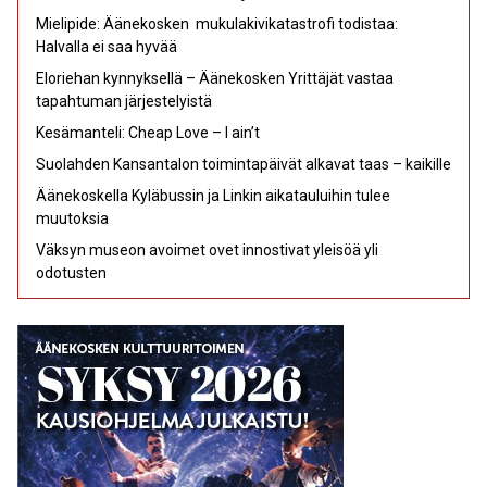
Mielipide: Äänekosken mukulakivikatastrofi todistaa:
Halvalla ei saa hyvää
Eloriehan kynnyksellä – Äänekosken Yrittäjät vastaa
tapahtuman järjestelyistä
Kesämanteli: Cheap Love – I ain’t
Suolahden Kansantalon toimintapäivät alkavat taas – kaikille
Äänekoskella Kyläbussin ja Linkin aikatauluihin tulee
muutoksia
Väksyn museon avoimet ovet innostivat yleisöä yli
odotusten