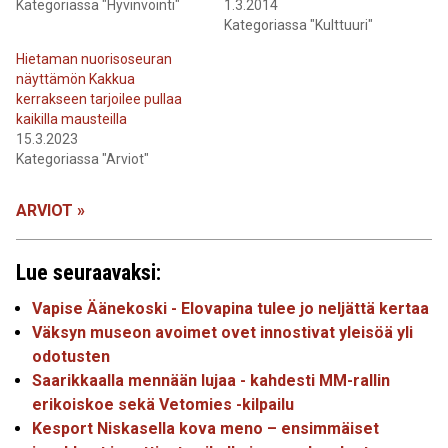
Kategoriassa "Hyvinvointi"
1.3.2014
Kategoriassa "Kulttuuri"
Hietaman nuorisoseuran
näyttämön Kakkua
kerrakseen tarjoilee pullaa
kaikilla mausteilla
15.3.2023
Kategoriassa "Arviot"
ARVIOT »
Lue seuraavaksi:
Vapise Äänekoski - Elovapina tulee jo neljättä kertaa
Väksyn museon avoimet ovet innostivat yleisöä yli
odotusten
Saarikkaalla mennään lujaa - kahdesti MM-rallin
erikoiskoe sekä Vetomies -kilpailu
Kesport Niskasella kova meno – ensimmäiset