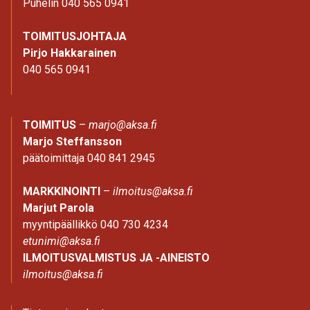
Puhelin 040 565 0941
TOIMITUSJOHTAJA
Pirjo Hakkarainen
040 565 0941
TOIMITUS
–
marjo@aksa.fi
Marjo Steffansson
päätoimittaja 040 841 2945
MARKKINOINTI
–
ilmoitus@aksa.fi
Marjut Parola
myyntipäällikkö 040 730 4234
etunimi@aksa.fi
ILMOITUSVALMISTUS JA -AINEISTO
ilmoitus@aksa.fi