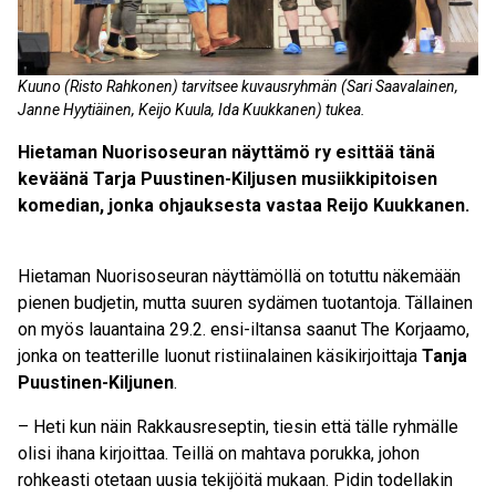
Kuuno (Risto Rahkonen) tarvitsee kuvausryhmän (Sari Saavalainen,
Janne Hyytiäinen, Keijo Kuula, Ida Kuukkanen) tukea.
Hietaman Nuorisoseuran näyttämö ry esittää tänä
keväänä Tarja Puustinen-Kiljusen musiikkipitoisen
komedian, jonka ohjauksesta vastaa Reijo Kuukkanen.
Hietaman Nuorisoseuran näyttämöllä on totuttu näkemään
pienen budjetin, mutta suuren sydämen tuotantoja. Tällainen
on myös lauantaina 29.2. ensi-iltansa saanut The Korjaamo,
jonka on teatterille luonut ristiinalainen käsikirjoittaja
Tanja
Puustinen-Kiljunen
.
– Heti kun näin Rakkausreseptin, tiesin että tälle ryhmälle
olisi ihana kirjoittaa. Teillä on mahtava porukka, johon
rohkeasti otetaan uusia tekijöitä mukaan. Pidin todellakin