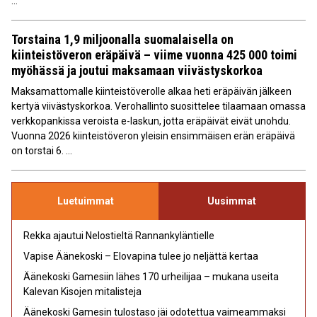
...
Torstaina 1,9 miljoonalla suomalaisella on
kiinteistöveron eräpäivä – viime vuonna 425 000 toimi
myöhässä ja joutui maksamaan viivästyskorkoa
Maksamattomalle kiinteistöverolle alkaa heti eräpäivän jälkeen
kertyä viivästyskorkoa. Verohallinto suosittelee tilaamaan omassa
verkkopankissa veroista e-laskun, jotta eräpäivät eivät unohdu.
Vuonna 2026 kiinteistöveron yleisin ensimmäisen erän eräpäivä
on torstai 6. ...
Luetuimmat
Uusimmat
Rekka ajautui Nelostieltä Rannankyläntielle
Vapise Äänekoski – Elovapina tulee jo neljättä kertaa
Äänekoski Gamesiin lähes 170 urheilijaa – mukana useita
Kalevan Kisojen mitalisteja
Äänekoski Gamesin tulostaso jäi odotettua vaimeammaksi