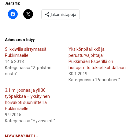
Jaa tämä:
Jakamistapoja
Aiheeseen liittyy
Silkkiwilla siirtymässä
Yksikönpäällikkö ja
Pukkimäelle
perusturvajohtaja:
14.6.2018
Pukkimäen Esperillä on
Kategoriassa "2. palstan
hoitajamitoitukset kohdallaan
nosto"
30.1.2019
Kategoriassa "Pääuutinen"
3,1 miljoonaa ja yli 30
työpaikkaa – yksityinen
hoivakoti suunnitteilla
Pukkimäelle
9.9.2015
Kategoriassa "Hyvinvointi"
HYVINVOINTI »