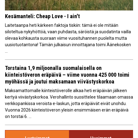
Kesämanteli: Cheap Love - I ain't
Laitetaanpa heti kärkeen faktoja tiskiin: tämä ei ole mitään
siloteltua nykyhöttöä, vaan puhdasta, säröistä ja suodatinta vailla
olevaa kohkausta suoraan viime vuosituhannen puolelta mutta
uusiotuotantona! Tämän julkaisun innoittajana toimi Äänekosken
...
Torstaina 1,9 miljoonalla suomalaisella on
kiinteistöveron eräpäivä – viime vuonna 425 000 toimi
myöhässä ja joutui maksamaan viivästyskorkoa
Maksamattomalle kiinteistöverolle alkaa heti eräpäivän jälkeen
kertyä viivästyskorkoa. Verohallinto suosittelee tilaamaan omassa
verkkopankissa veroista e-laskun, jotta eräpäivät eivät unohdu.
Vuonna 2026 kiinteistöveron yleisin ensimmäisen erän eräpäivä
on torstai 6. ...