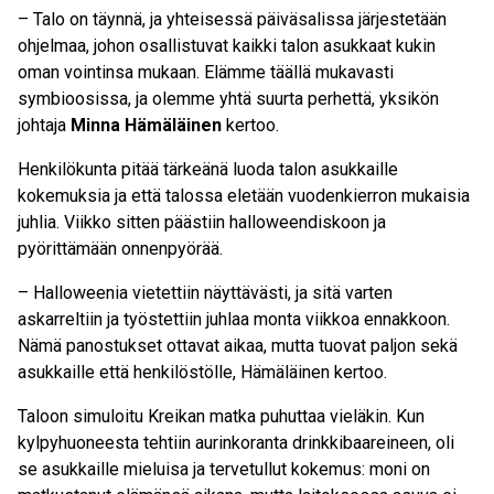
– Talo on täynnä, ja yhteisessä päiväsalissa järjestetään
ohjelmaa, johon osallistuvat kaikki talon asukkaat kukin
oman vointinsa mukaan. Elämme täällä mukavasti
symbioosissa, ja olemme yhtä suurta perhettä, yksikön
johtaja
Minna Hämäläinen
kertoo.
Henkilökunta pitää tärkeänä luoda talon asukkaille
kokemuksia ja että talossa eletään vuodenkierron mukaisia
juhlia. Viikko sitten päästiin halloweendiskoon ja
pyörittämään onnenpyörää.
– Halloweenia vietettiin näyttävästi, ja sitä varten
askarreltiin ja työstettiin juhlaa monta viikkoa ennakkoon.
Nämä panostukset ottavat aikaa, mutta tuovat paljon sekä
asukkaille että henkilöstölle, Hämäläinen kertoo.
Taloon simuloitu Kreikan matka puhuttaa vieläkin. Kun
kylpyhuoneesta tehtiin aurinkoranta drinkkibaareineen, oli
se asukkaille mieluisa ja tervetullut kokemus: moni on