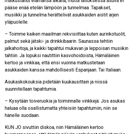
matkustanut elämänsä aikana, mutta laitoksessa asuva ei
pääse enää etelän lämpöön ja tunnelmaa. Tapakset,
musiikki ja tunnelma herättelivät asukkaiden aistit arjen
yläpuolelle.
– Toimme kaiken maailman rekvisiittaa kuten aurinkotuolit,
palmut sekä jätski- ja drinkkibaarin. Saunassa tehtiin
jalkahoitoja, ja kaikki tapahtui mukavan ja leppoisan musiikin
tahtiin. Ja lopuksi nautittiin kasvohoidoista, Hämäläinen
kertoo ja vinkkaa, että ensi vuonna matkustetaan
asukkaiden kanssa mahdollisesti Espanjaan. Tai Italiaan.
Asukaskokouksia pidetään kuukausittain ja niissä
suunnitellaan tapahtumia.
– Kysytään toiveruokia ja toiminnalle vinkkejä. Jos asukas
haluaa olla osallistumatta yhteisiin tapahtumiin, niin se
hänelle suodaan.
KUN JO sivuttiin diskoa, niin Hämäläinen kertoo