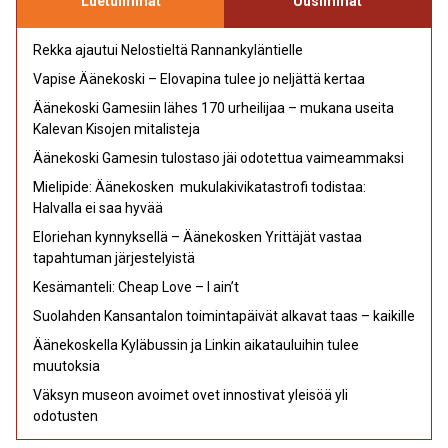
Luetuimmat
Uusimmat
Rekka ajautui Nelostieltä Rannankyläntielle
Vapise Äänekoski – Elovapina tulee jo neljättä kertaa
Äänekoski Gamesiin lähes 170 urheilijaa – mukana useita
Kalevan Kisojen mitalisteja
Äänekoski Gamesin tulostaso jäi odotettua vaimeammaksi
Mielipide: Äänekosken mukulakivikatastrofi todistaa:
Halvalla ei saa hyvää
Eloriehan kynnyksellä – Äänekosken Yrittäjät vastaa
tapahtuman järjestelyistä
Kesämanteli: Cheap Love – I ain’t
Suolahden Kansantalon toimintapäivät alkavat taas – kaikille
Äänekoskella Kyläbussin ja Linkin aikatauluihin tulee
muutoksia
Väksyn museon avoimet ovet innostivat yleisöä yli
odotusten