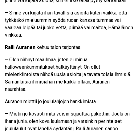
jonne voi kirjata asioita, kun ei itse enää pysty kertomaan.
– Sinne voi kirjata ihan tavallisia asioita kuten vaikka, että
tykkääkö mieluummin syödä ruoan kanssa tummaa vai
vaaleaa leipää tai juoko vettä, piimää vai maitoa, Hämäläinen
vinkkaa.
Raili Auranen
kehuu talon tarjontaa.
– Olen nähnyt maailmaa, joten ei minua
halloweenkummitukset hätkäyttänyt. On ollut
mielenkiintoista nähdä uusia asioita ja tavata toisia ihmisiä.
Samanlaisia ihmisiähän me kaikki ollaan, Auranen
naurahtaa.
Auranen miettii jo joululahjojen hankkimista.
– Mietin jo kovasti mitä voisin sujauttaa pakettiin. Joulu on
ihana juhla, olen kova laulamaan ja varsinkin perinteiset
joululaulut ovat lähellä sydäntäni, Raili Auranen sanoo.