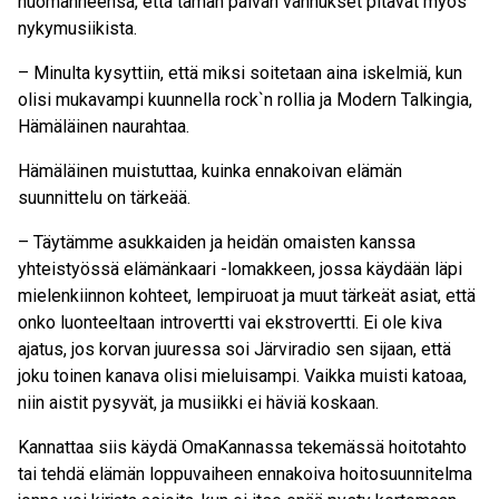
huomanneensa, että tämän päivän vanhukset pitävät myös
nykymusiikista.
– Minulta kysyttiin, että miksi soitetaan aina iskelmiä, kun
olisi mukavampi kuunnella rock`n rollia ja Modern Talkingia,
Hämäläinen naurahtaa.
Hämäläinen muistuttaa, kuinka ennakoivan elämän
suunnittelu on tärkeää.
– Täytämme asukkaiden ja heidän omaisten kanssa
yhteistyössä elämänkaari -lomakkeen, jossa käydään läpi
mielenkiinnon kohteet, lempiruoat ja muut tärkeät asiat, että
onko luonteeltaan introvertti vai ekstrovertti. Ei ole kiva
ajatus, jos korvan juuressa soi Järviradio sen sijaan, että
joku toinen kanava olisi mieluisampi. Vaikka muisti katoaa,
niin aistit pysyvät, ja musiikki ei häviä koskaan.
Kannattaa siis käydä OmaKannassa tekemässä hoitotahto
tai tehdä elämän loppuvaiheen ennakoiva hoitosuunnitelma