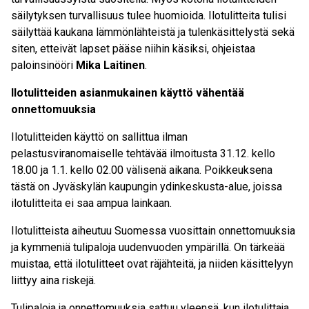
säilytyksen turvallisuus tulee huomioida. Ilotulitteita tulisi
säilyttää
kaukana lämmönlähteistä ja tulenkäsittelystä sekä
siten, etteivät lapset pääse niihin käsiksi, ohjeistaa
paloinsinööri
Mika Laitinen
.
Ilotulitteiden asianmukainen käyttö vähentää
onnettomuuksia
Ilotulitteiden käyttö on sallittua ilman
pelastusviranomaiselle tehtävää ilmoitusta 31.12. kello
18.00 ja 1.1. kello 02.00 välisenä aikana. Poikkeuksena
tästä on Jyväskylän kaupungin ydinkeskusta-alue, joissa
ilotulitteita ei saa ampua lainkaan.
Ilotulitteista aiheutuu Suomessa vuosittain onnettomuuksia
ja kymmeniä tulipaloja
uudenvuoden ympärillä
. On tärkeää
muistaa, että ilotulitteet ovat räjähteitä
,
ja niiden käsittelyyn
liittyy aina riskejä.
Tulipaloja ja onnettomuuksia sattuu yleensä, kun ilotulittaja