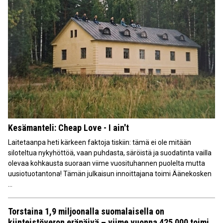
Kesämanteli: Cheap Love - I ain't
Laitetaanpa heti kärkeen faktoja tiskiin: tämä ei ole mitään
siloteltua nykyhöttöä, vaan puhdasta, säröistä ja suodatinta vailla
olevaa kohkausta suoraan viime vuosituhannen puolelta mutta
uusiotuotantona! Tämän julkaisun innoittajana toimi Äänekosken
...
Torstaina 1,9 miljoonalla suomalaisella on
kiinteistöveron eräpäivä – viime vuonna 425 000 toimi