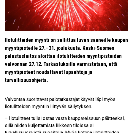
Ilotulitteiden myynti on sallittua luvan saaneille kaupan
myyntipisteille 27.–31. joulukuuta.
Keski-Suomen
pelastuslaitos aloittaa ilotulitteiden myyntipisteiden
valvonnan 27.12. Tarkastuksilla varmistetaan, että
myyntipisteet noudattavat lupaehtoja ja
turvallisuusohjeita.
Valvontaa suorittavat palotarkastajat käyvät läpi myös
ilotulitteiden myyntiin liittyvän säilytyksen.
– Ilotulitteet tulisi ostaa vasta kauppareis
s
uun pä
ätteeksi,
sillä niiden kuljettamista liikkeen tiloissa ei
turvallisuussyistä suositella.
Myös kotona ilotulitteiden