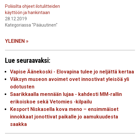
Poliisilta ohjeet ilotulitteiden
käyttöön ja hankintaan
28.12.2019
Kategoriassa "Pääuutinen"
YLEINEN »
Lue seuraavaksi:
Vapise Äänekoski - Elovapina tulee jo neljättä kertaa
Väksyn museon avoimet ovet innostivat yleisöä yli
odotusten
Saarikkaalla mennään lujaa - kahdesti MM-rallin
erikoiskoe sekä Vetomies -kilpailu
Kesport Niskasella kova meno – ensimmäiset
innokkaat jonottivat paikalle jo aamukuudesta
saakka