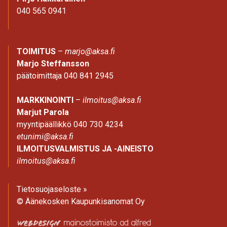
040 565 0941
TOIMITUS
–
marjo@aksa.fi
Marjo Steffansson
päätoimittaja 040 841 2945
MARKKINOINTI
–
ilmoitus@aksa.fi
Marjut Parola
myyntipäällikkö 040 730 4234
etunimi@aksa.fi
ILMOITUSVALMISTUS JA -AINEISTO
ilmoitus@aksa.fi
Tietosuojaseloste »
© Äänekosken Kaupunkisanomat Oy