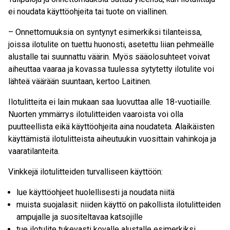
ei noudata käyttöohjeita tai
tuote on vi
allinen.
–
Onnettomuuksia on syntynyt esimerkiksi tilanteissa,
joissa ilotulite on tuettu huonosti, asetettu liian pehmeälle
alustalle tai suunnattu väärin. Myös sääolosuhteet voivat
aiheuttaa vaaraa ja kovassa tuulessa sytytetty ilotulite voi
lähteä väärään suuntaan
, kertoo Laitinen
.
Ilotulitteita ei
lain mukaan
saa
luovuttaa alle 18-vuotiaille.
Nuorten ymmärrys ilotulitteiden vaaroista voi olla
puutteellista eikä käyttöohjeita aina noudateta
.
A
laikäisten
käyttämistä ilotulitteista aiheutuukin vuosittain vahinkoja ja
vaaratilanteita.
Vinkkejä ilotulitteiden turvalliseen käyttöön:
lue käyttöohjeet huolellisesti ja
noudata
niitä
muista suojalasit: niiden käyttö on pakollista ilotulitteiden
ampujalle ja su
ositeltavaa
katsojille
tue ilotulite tukevasti
kovalle
alustalle esimerkiksi