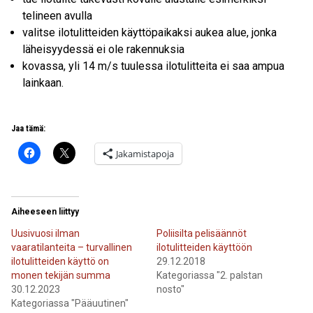
telineen avulla
valitse ilotulitteiden käyttöpaikaksi aukea alue, jonka
läheisyydessä ei ole rakennuksia
kovassa, yli 14 m/s tuulessa ilotulitteita ei saa ampua
lainkaan.
Jaa tämä:
Jakamistapoja
Aiheeseen liittyy
Uusivuosi ilman
Poliisilta pelisäännöt
vaaratilanteita – turvallinen
ilotulitteiden käyttöön
ilotulitteiden käyttö on
29.12.2018
monen tekijän summa
Kategoriassa "2. palstan
30.12.2023
nosto"
Kategoriassa "Pääuutinen"