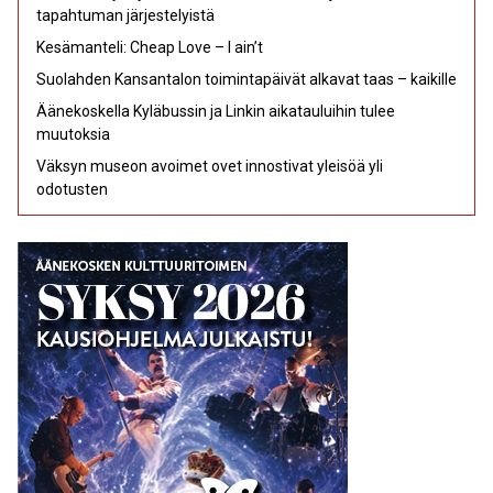
tapahtuman järjestelyistä
Kesämanteli: Cheap Love – I ain’t
Suolahden Kansantalon toimintapäivät alkavat taas – kaikille
Äänekoskella Kyläbussin ja Linkin aikatauluihin tulee
muutoksia
Väksyn museon avoimet ovet innostivat yleisöä yli
odotusten