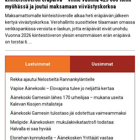
myöhässä ja joutui maksamaan viivästyskorkoa
Maksamattomalle kiinteistöverolle alkaa heti eräpäivän jälkeen
kertyä viivästyskorkoa. Verohallinto suosittelee tilaamaan omassa
verkkopankissa veroista e-laskun, jotta eräpäivät eivät unohdu.
Vuonna 2026 kiinteistöveron yleisin ensimmäisen erän eräpäivä
on torstai 6. ...
Luetuimmat
Uusimmat
Rekka ajautui Nelostieltä Rannankyläntielle
Vapise Äänekoski – Elovapina tulee jo neljättä kertaa
Äänekoski Gamesiin lähes 170 urheilijaa – mukana useita
Kalevan Kisojen mitalisteja
Äänekoski Gamesin tulostaso jäi odotettua vaimeammaksi
Mielipide: Äänekosken mukulakivikatastrofi todistaa:
Halvalla ei saa hyvää
Eloriehan kynnyksellä – Äänekosken Yrittäjät vastaa