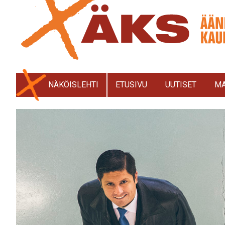
NÄKÖISLEHTI
ETUSIVU
UUTISET
MA