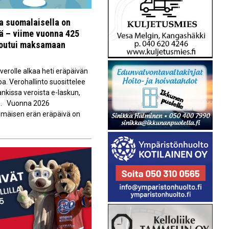
la suomalaisella on
vä – viime vuonna 425
joutui maksamaan
erolle alkaa heti eräpäivän
oa. Verohallinto suosittelee
kissa veroista e-laskun,
du. Vuonna 2026
immäisen erän eräpäivä on