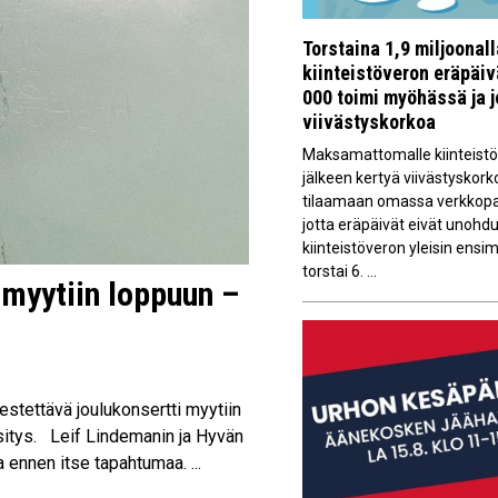
Torstaina 1,9 miljoonal
kiinteistöveron eräpäi
000 toimi myöhässä ja 
viivästyskorkoa
Maksamattomalle kiinteistöv
jälkeen kertyä viivästyskork
tilaamaan omassa verkkopan
jotta eräpäivät eivät unoh
kiinteistöveron yleisin ens
torstai 6. ...
 myytiin loppuun –
stettävä joulukonsertti myytiin
esitys. Leif Lindemanin ja Hyvän
 ennen itse tapahtumaa. ...