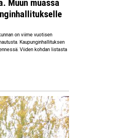
ta. Muun muassa
ginhallitukselle
kunnan on viime vuotisen
mautusta. Kaupunginhallituksen
mennessä. Viiden kohdan listasta