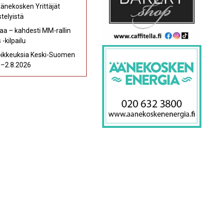
Äänekosken Yrittäjät
telyistä
aa – kahdesti MM-rallin
-kilpailu
poikkeuksia Keski-Suomen
7.–2.8.2026