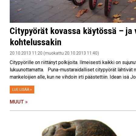
Citypyörät kovassa käytössä – ja v
kohtelussakin
20.10.2013 11:20 (muokattu 20.10.2013 11:40)
Citypyörille on riittänyt polkijoita. Ilmeisesti kaikki on suj
lukuunottamatta. Puna-mustaraidalliset citypyörät lähtivät
mankeloijien alle, kun ne vihdoin irti päästettiin. Idean isä Jo
LUE LISÄÄ »
MUUT »