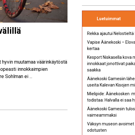
Luetuimmat
älillä
Rekka ajautui Nelostieltä
Vapise Äänekoski – Elovap
kertaa
Kesport Niskasella kova
unut hyvin muutamaa väärinkäytöstä
innokkaat jonottivat pai
 nopeasti innokkaimpien
saakka
re Sohlman ei ...
Äänekoski Gamesiin lähe
useita Kalevan Kisojen mi
Mielipide: Äänekosken mu
todistaa: Halvalla ei saa 
Äänekoski Gamesin tulost
vaimeammaksi
Väksyn museon avoimet ov
odotusten