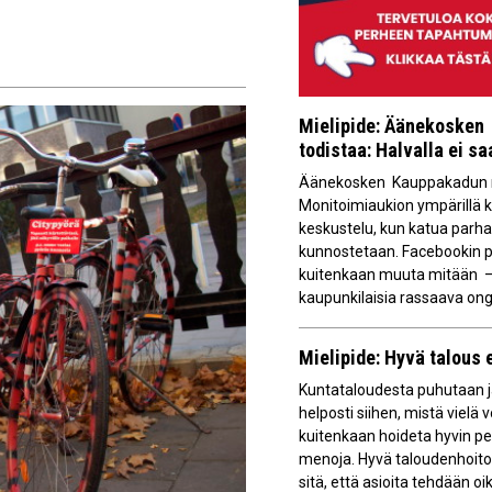
Mielipide: Äänekosken 
todistaa: Halvalla ei s
Äänekosken Kauppakadun m
Monitoimiaukion ympärillä 
keskustelu, kun katua parha
kunnostetaan. Facebookin p
kuitenkaan muuta mitään –
kaupunkilaisia rassaava ong
Mielipide: Hyvä talous 
Kuntataloudesta puhutaan j
helposti siihen, mistä vielä v
kuitenkaan hoideta hyvin pe
menoja. Hyvä taloudenhoito
sitä, että asioita tehdään oik