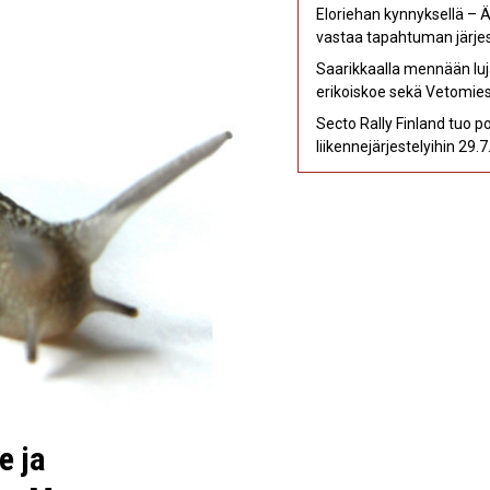
Eloriehan kynnyksellä – 
vastaa tapahtuman järjes
Saarikkaalla mennään luj
erikoiskoe sekä Vetomies 
Secto Rally Finland tuo 
liikennejärjestelyihin 29.
e ja