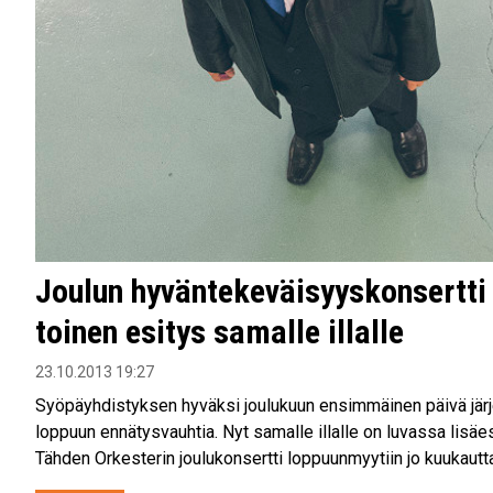
Joulun hyväntekeväisyyskonsertti
toinen esitys samalle illalle
23.10.2013 19:27
Syöpäyhdistyksen hyväksi joulukuun ensimmäinen päivä järje
loppuun ennätysvauhtia. Nyt samalle illalle on luvassa lisä
Tähden Orkesterin joulukonsertti loppuunmyytiin jo kuukautta