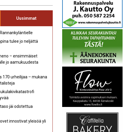
Uusimmat
 Rannankyläntielle
ina tulee jo neljättä
 meno – ensimmäiset
kalle jo aamukuudesta
s 170 urheilijaa – mukana
talisteja
kulakivikatastrofi
hyvää
aso jäi odotettua
et innostivat yleisöä yli