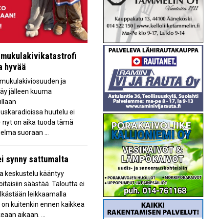
mukulakivikatastrofi
aa hyvää
ukulakiviosuuden ja
käy jälleen kuuma
illaan
uskaradioissa huutelu ei
 nyt on aika tuoda tämä
elma suoraan ...
ei synny sattumalta
a keskustelu kääntyy
oitaisiin säästää. Taloutta ei
lkästään leikkaamalla
 on kuitenkin ennen kaikkea
eaan aikaan. ...