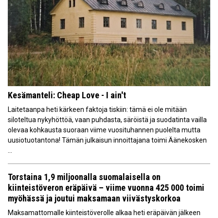
Kesämanteli: Cheap Love - I ain't
Laitetaanpa heti kärkeen faktoja tiskiin: tämä ei ole mitään
siloteltua nykyhöttöä, vaan puhdasta, säröistä ja suodatinta vailla
olevaa kohkausta suoraan viime vuosituhannen puolelta mutta
uusiotuotantona! Tämän julkaisun innoittajana toimi Äänekosken
...
Torstaina 1,9 miljoonalla suomalaisella on
kiinteistöveron eräpäivä – viime vuonna 425 000 toimi
myöhässä ja joutui maksamaan viivästyskorkoa
Maksamattomalle kiinteistöverolle alkaa heti eräpäivän jälkeen