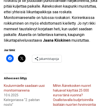
roskattu ja se joudutaan puhdistamaan harjakoneella, joka
pitää kuljettaa paikalle. Äänekosken kaupunki muistuttaa,
ettei yhteisiä liikuntapaikkoja saa roskata.
Monitoimiareenalle on tulossa roskakori. Korirenkaissa
roikkuminen on myös ehdottomasti kielletty. Jo nyt rikki
menneet taustalevyt korjataan heti, kun uudet saadaan
paikalle. Alueella on tallentava kamera, kaupungin
liikuntapalveluvastaava
Jaana Kiiskinen
muistuttaa..
Jaa tämä:
Jakamistapoja
Aiheeseen liittyy
Koulunmäelle saadaan uusi
Mihin Äänekosken nuoret
monitoimiareena
haluavat käyttää 25 000
10.6.2025
euroa tänä vuonna?
Kategoriassa "2. palstan
Osallistavalla budjetoinnilla
nosto"
lisätään nuorten hyvinvointia