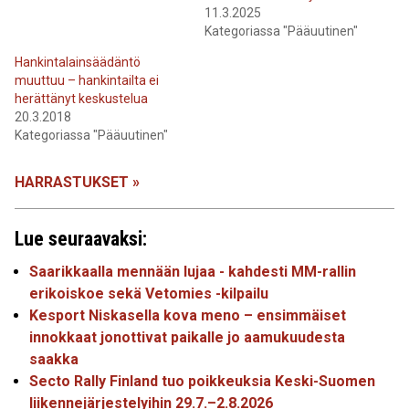
11.3.2025
Kategoriassa "Pääuutinen"
Hankintalainsäädäntö
muuttuu – hankintailta ei
herättänyt keskustelua
20.3.2018
Kategoriassa "Pääuutinen"
HARRASTUKSET »
Lue seuraavaksi:
Saarikkaalla mennään lujaa - kahdesti MM-rallin
erikoiskoe sekä Vetomies -kilpailu
Kesport Niskasella kova meno – ensimmäiset
innokkaat jonottivat paikalle jo aamukuudesta
saakka
Secto Rally Finland tuo poikkeuksia Keski-Suomen
liikennejärjestelyihin 29.7.–2.8.2026