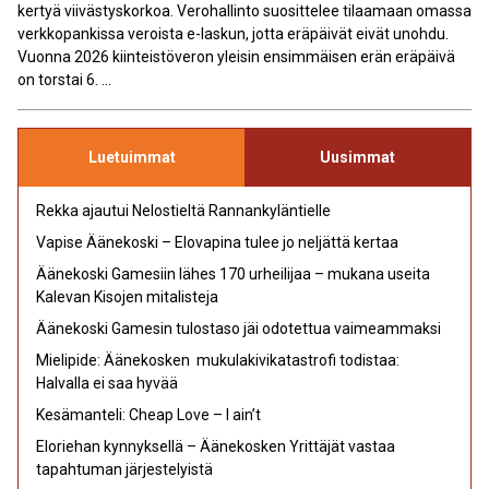
kertyä viivästyskorkoa. Verohallinto suosittelee tilaamaan omassa
verkkopankissa veroista e-laskun, jotta eräpäivät eivät unohdu.
Vuonna 2026 kiinteistöveron yleisin ensimmäisen erän eräpäivä
on torstai 6. ...
Luetuimmat
Uusimmat
Rekka ajautui Nelostieltä Rannankyläntielle
Vapise Äänekoski – Elovapina tulee jo neljättä kertaa
Äänekoski Gamesiin lähes 170 urheilijaa – mukana useita
Kalevan Kisojen mitalisteja
Äänekoski Gamesin tulostaso jäi odotettua vaimeammaksi
Mielipide: Äänekosken mukulakivikatastrofi todistaa:
Halvalla ei saa hyvää
Kesämanteli: Cheap Love – I ain’t
Eloriehan kynnyksellä – Äänekosken Yrittäjät vastaa
tapahtuman järjestelyistä