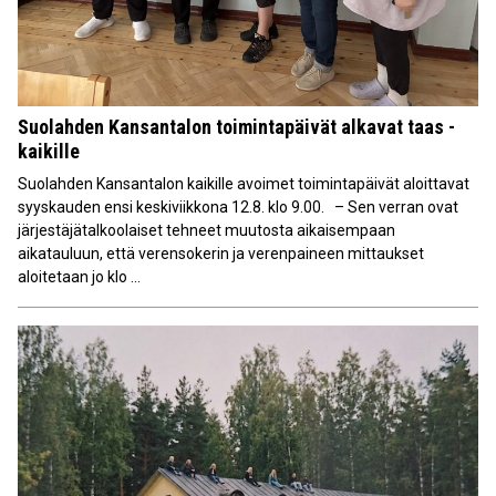
Suolahden Kansantalon toimintapäivät alkavat taas -
kaikille
Suolahden Kansantalon kaikille avoimet toimintapäivät aloittavat
syyskauden ensi keskiviikkona 12.8. klo 9.00. – Sen verran ovat
järjestäjätalkoolaiset tehneet muutosta aikaisempaan
aikatauluun, että verensokerin ja verenpaineen mittaukset
aloitetaan jo klo ...