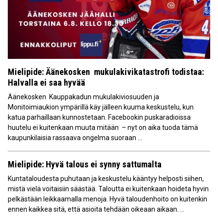
Mielipide: Äänekosken mukulakivikatastrofi todistaa:
Halvalla ei saa hyvää
Äänekosken Kauppakadun mukulakiviosuuden ja
Monitoimiaukion ympärillä käy jälleen kuuma keskustelu, kun
katua parhaillaan kunnostetaan. Facebookin puskaradioissa
huutelu ei kuitenkaan muuta mitään – nyt on aika tuoda tämä
kaupunkilaisia rassaava ongelma suoraan ...
Mielipide: Hyvä talous ei synny sattumalta
Kuntataloudesta puhutaan ja keskustelu kääntyy helposti siihen,
mistä vielä voitaisiin säästää. Taloutta ei kuitenkaan hoideta hyvin
pelkästään leikkaamalla menoja. Hyvä taloudenhoito on kuitenkin
ennen kaikkea sitä, että asioita tehdään oikeaan aikaan. ...