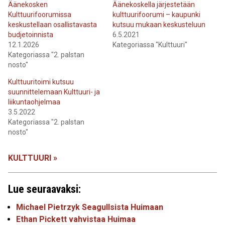
Äänekosken
Äänekoskella järjestetään
Kulttuurifoorumissa
kulttuurifoorumi – kaupunki
keskustellaan osallistavasta
kutsuu mukaan keskusteluun
budjetoinnista
6.5.2021
12.1.2026
Kategoriassa "Kulttuuri"
Kategoriassa "2. palstan
nosto"
Kulttuuritoimi kutsuu
suunnittelemaan Kulttuuri- ja
liikuntaohjelmaa
3.5.2022
Kategoriassa "2. palstan
nosto"
KULTTUURI »
Lue seuraavaksi:
Michael Pietrzyk Seagullsista Huimaan
Ethan Pickett vahvistaa Huimaa