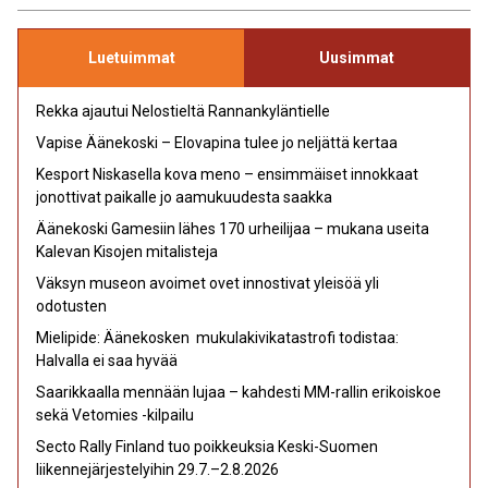
Luetuimmat
Uusimmat
Rekka ajautui Nelostieltä Rannankyläntielle
Vapise Äänekoski – Elovapina tulee jo neljättä kertaa
Kesport Niskasella kova meno – ensimmäiset innokkaat
jonottivat paikalle jo aamukuudesta saakka
Äänekoski Gamesiin lähes 170 urheilijaa – mukana useita
Kalevan Kisojen mitalisteja
Väksyn museon avoimet ovet innostivat yleisöä yli
odotusten
Mielipide: Äänekosken mukulakivikatastrofi todistaa:
Halvalla ei saa hyvää
Saarikkaalla mennään lujaa – kahdesti MM-rallin erikoiskoe
sekä Vetomies -kilpailu
Secto Rally Finland tuo poikkeuksia Keski-Suomen
liikennejärjestelyihin 29.7.–2.8.2026