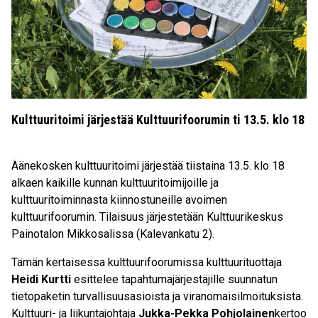
Kulttuuritoimi järjestää Kulttuurifoorumin ti 13.5. klo 18
Äänekosken kulttuuritoimi järjestää tiistaina 13.5. klo 18
alkaen kaikille kunnan kulttuuritoimijoille ja
kulttuuritoiminnasta kiinnostuneille avoimen
kulttuurifoorumin. Tilaisuus järjestetään Kulttuurikeskus
Painotalon Mikkosalissa (Kalevankatu 2).
Tämän kertaisessa kulttuurifoorumissa kulttuurituottaja
Heidi Kurtti
esittelee tapahtumajärjestäjille suunnatun
tietopaketin turvallisuusasioista ja viranomaisilmoituksista.
Kulttuuri- ja liikuntajohtaja
Jukka-Pekka Pohjolainen
kertoo