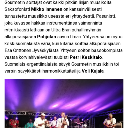
Gourmetin soittajat ovat kaikki pitkän linjan muusikoita.
Saksofonisti
Mikko Innanen
on kansainvälisesti
tunnustettu muusikko useasta eri yhteydestä. Pasunisti,
joka kuvassa hakkaa instrumenttinsa vaimenninta
rytmikkäästi lattiaan on Ultra Bran puhallinryhmän
alkuperäisjäse
n Pohjolan
suvun Ilmari. Yhtyeessä on myös
keskisuomalaista väriä, kun kitaraa soittaa alkuperäisjäsen
Esa Onttonen Jyväskylästä. Yhtyeen soiton bassokompista
vastaa korviahivelevästi tuubisti
Petri Keskitalo
.
Suomalais-argentiinalaista sävyä Gourmetin musiikkiin toi
varsin sävykkäästi harmonikkataiteilija
Veli Kujala
.