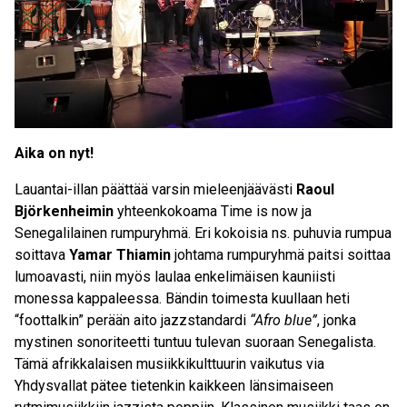
Aika on nyt!
Lauantai-illan päättää varsin mieleenjäävästi
Raoul
Björkenheimin
yhteenkokoama Time is now ja
Senegalilainen rumpuryhmä. Eri kokoisia ns. puhuvia rumpua
soittava
Yamar Thiamin
johtama rumpuryhmä paitsi soittaa
lumoavasti, niin myös laulaa enkelimäisen kauniisti
monessa kappaleessa. Bändin toimesta kuullaan heti
“foottalkin” perään aito jazzstandardi
“Afro blue”
, jonka
mystinen sonoriteetti tuntuu tulevan suoraan Senegalista.
Tämä afrikkalaisen musiikkikulttuurin vaikutus via
Yhdysvallat pätee tietenkin kaikkeen länsimaiseen