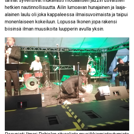
tarinat syvensivät mukavasti modaalisen jazzin usvaisten
hetkien nautinnollisuutta. Ailin lumoavan hunajainen ja laaja-
alainen laulu oli joka kappaleessa ilmaisuvoimaista ja taipui
monenlaiseen kokeiluun. Lopussa Ikonen jopa rakensi
biisinsä ilman muusikoita luupperin avulla yksin.