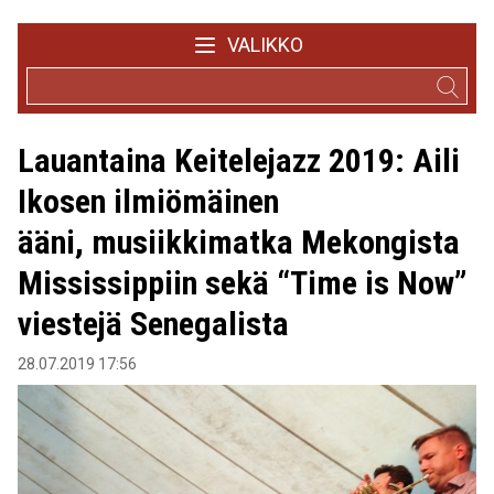
VALIKKO
Lauantaina Keitelejazz 2019: Aili
Ikosen ilmiömäinen
ääni, musiikkimatka Mekongista
Mississippiin sekä “Time is Now”
viestejä Senegalista
28.07.2019 17:56