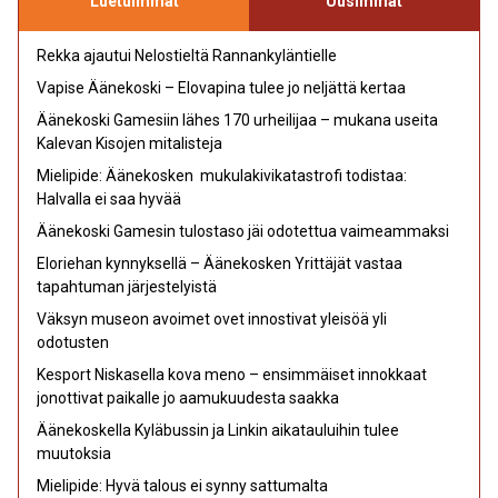
Luetuimmat
Uusimmat
Rekka ajautui Nelostieltä Rannankyläntielle
Vapise Äänekoski – Elovapina tulee jo neljättä kertaa
Äänekoski Gamesiin lähes 170 urheilijaa – mukana useita
Kalevan Kisojen mitalisteja
Mielipide: Äänekosken mukulakivikatastrofi todistaa:
Halvalla ei saa hyvää
Äänekoski Gamesin tulostaso jäi odotettua vaimeammaksi
Eloriehan kynnyksellä – Äänekosken Yrittäjät vastaa
tapahtuman järjestelyistä
Väksyn museon avoimet ovet innostivat yleisöä yli
odotusten
Kesport Niskasella kova meno – ensimmäiset innokkaat
jonottivat paikalle jo aamukuudesta saakka
Äänekoskella Kyläbussin ja Linkin aikatauluihin tulee
muutoksia
Mielipide: Hyvä talous ei synny sattumalta