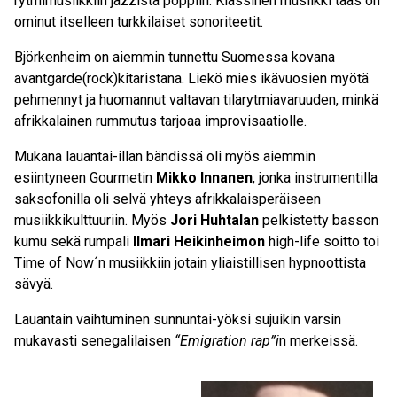
rytmimusiikkiin jazzista poppiin. Klassinen musiikki taas on
ominut itselleen turkkilaiset sonoriteetit.
Björkenheim on aiemmin tunnettu Suomessa kovana
avantgarde(rock)kitaristana. Liekö mies ikävuosien myötä
pehmennyt ja huomannut valtavan tilarytmiavaruuden, minkä
afrikkalainen rummutus tarjoaa improvisaatiolle.
Mukana lauantai-illan bändissä oli myös aiemmin
esiintyneen Gourmetin
Mikko Innanen
, jonka instrumentilla
saksofonilla oli selvä yhteys afrikkalaisperäiseen
musiikkikulttuuriin. Myös
Jori Huhtalan
pelkistetty basson
kumu sekä rumpali
Ilmari Heikinheimon
high-life soitto toi
Time of Now´n musiikkiin jotain yliaistillisen hypnoottista
sävyä.
Lauantain vaihtuminen sunnuntai-yöksi sujuikin varsin
mukavasti senegalilaisen
“Emigration rap”i
n merkeissä.