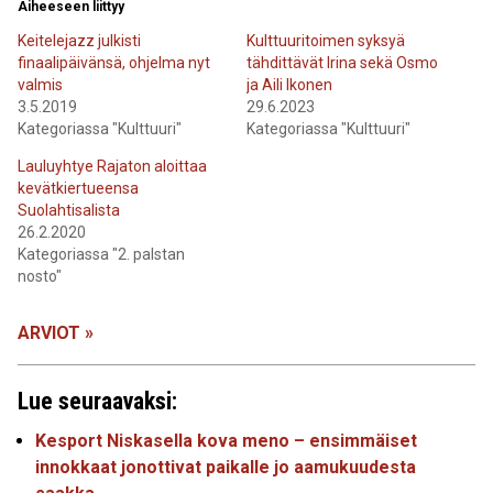
Aiheeseen liittyy
Keitelejazz julkisti
Kulttuuritoimen syksyä
finaalipäivänsä, ohjelma nyt
tähdittävät Irina sekä Osmo
valmis
ja Aili Ikonen
3.5.2019
29.6.2023
Kategoriassa "Kulttuuri"
Kategoriassa "Kulttuuri"
Lauluyhtye Rajaton aloittaa
kevätkiertueensa
Suolahtisalista
26.2.2020
Kategoriassa "2. palstan
nosto"
ARVIOT »
Lue seuraavaksi:
Kesport Niskasella kova meno – ensimmäiset
innokkaat jonottivat paikalle jo aamukuudesta