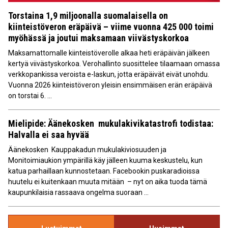
Torstaina 1,9 miljoonalla suomalaisella on
kiinteistöveron eräpäivä – viime vuonna 425 000 toimi
myöhässä ja joutui maksamaan viivästyskorkoa
Maksamattomalle kiinteistöverolle alkaa heti eräpäivän jälkeen
kertyä viivästyskorkoa. Verohallinto suosittelee tilaamaan omassa
verkkopankissa veroista e-laskun, jotta eräpäivät eivät unohdu.
Vuonna 2026 kiinteistöveron yleisin ensimmäisen erän eräpäivä
on torstai 6. ...
Mielipide: Äänekosken mukulakivikatastrofi todistaa:
Halvalla ei saa hyvää
Äänekosken Kauppakadun mukulakiviosuuden ja
Monitoimiaukion ympärillä käy jälleen kuuma keskustelu, kun
katua parhaillaan kunnostetaan. Facebookin puskaradioissa
huutelu ei kuitenkaan muuta mitään – nyt on aika tuoda tämä
kaupunkilaisia rassaava ongelma suoraan ...