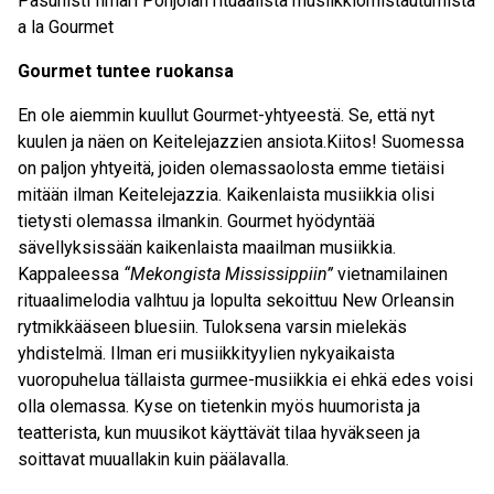
Pasunisti Ilmari Pohjolan rituaalista musiikkiomistautumista
a la Gourmet
Gourmet tuntee ruokansa
En ole aiemmin kuullut Gourmet-yhtyeestä. Se, että nyt
kuulen ja näen on Keitelejazzien ansiota.Kiitos! Suomessa
on paljon yhtyeitä, joiden olemassaolosta emme tietäisi
mitään ilman Keitelejazzia. Kaikenlaista musiikkia olisi
tietysti olemassa ilmankin. Gourmet hyödyntää
sävellyksissään kaikenlaista maailman musiikkia.
Kappaleessa
“Mekongista Mississippiin”
vietnamilainen
rituaalimelodia valhtuu ja lopulta sekoittuu New Orleansin
rytmikkääseen bluesiin. Tuloksena varsin mielekäs
yhdistelmä. Ilman eri musiikkityylien nykyaikaista
vuoropuhelua tällaista gurmee-musiikkia ei ehkä edes voisi
olla olemassa. Kyse on tietenkin myös huumorista ja
teatterista, kun muusikot käyttävät tilaa hyväkseen ja
soittavat muuallakin kuin päälavalla.