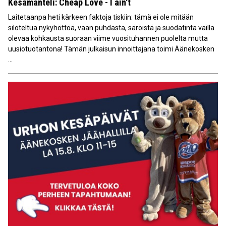
Kesämanteli: Cheap Love - I ain't
Laitetaanpa heti kärkeen faktoja tiskiin: tämä ei ole mitään
siloteltua nykyhöttöä, vaan puhdasta, säröistä ja suodatinta vailla
olevaa kohkausta suoraan viime vuosituhannen puolelta mutta
uusiotuotantona! Tämän julkaisun innoittajana toimi Äänekosken
...