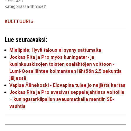
17.4.2025
Kategoriassa "Ihmiset"
KULTTUURI »
Lue seuraavaksi:
Mielipide: Hyvä talous ei synny sattumalta
Jockas Rita ja Pro myös kuningatar- ja
kuninkuuskisojen toisten osalähtöjen voittoon -
Lumi-Oosa lähtee kolmanteen lähtöön 2,5 sekuntia
jäljessä
Vapise Äänekoski - Elovapina tulee jo neljättä kertaa
Jockas Rita ja Pro avasivat seppelejahtinsa voitoilla
– kuningatarkilpailun avausmatkalla mentiin SE-
vauhtia