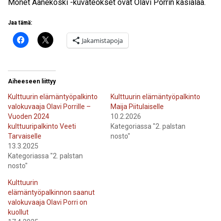
Monet Äänekoski -kuvateokset ovat Olavi Porrin käsialaa.
Jaa tämä:
Jakamistapoja
Aiheeseen liittyy
Kulttuurin elämäntyöpalkinto
Kulttuurin elämäntyöpalkinto
valokuvaaja Olavi Porrille –
Maija Piitulaiselle
Vuoden 2024
10.2.2026
kulttuuripalkinto Veeti
Kategoriassa "2. palstan
Tarvaiselle
nosto"
13.3.2025
Kategoriassa "2. palstan
nosto"
Kulttuurin
elämäntyöpalkinnon saanut
valokuvaaja Olavi Porri on
kuollut