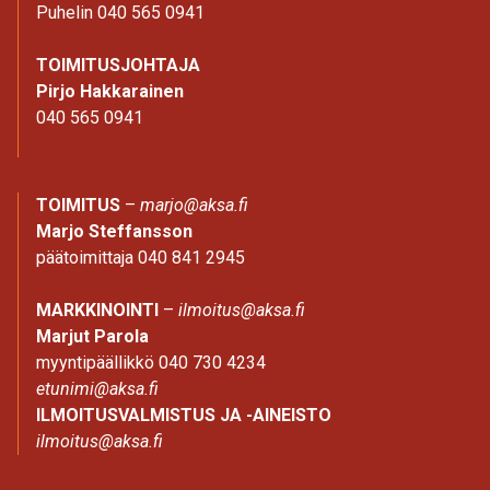
Puhelin 040 565 0941
TOIMITUSJOHTAJA
Pirjo Hakkarainen
040 565 0941
TOIMITUS
–
marjo@aksa.fi
Marjo Steffansson
päätoimittaja 040 841 2945
MARKKINOINTI
–
ilmoitus@aksa.fi
Marjut Parola
myyntipäällikkö 040 730 4234
etunimi@aksa.fi
ILMOITUSVALMISTUS JA -AINEISTO
ilmoitus@aksa.fi