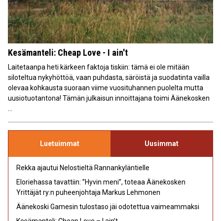
Kesämanteli: Cheap Love - I ain't
Laitetaanpa heti kärkeen faktoja tiskiin: tämä ei ole mitään
siloteltua nykyhöttöä, vaan puhdasta, säröistä ja suodatinta vailla
olevaa kohkausta suoraan viime vuosituhannen puolelta mutta
uusiotuotantona! Tämän julkaisun innoittajana toimi Äänekosken
...
Luetuimmat
Uusimmat
Rekka ajautui Nelostieltä Rannankyläntielle
Eloriehassa tavattiin: ”Hyvin meni”, toteaa Äänekosken
Yrittäjät ry:n puheenjohtaja Markus Lehmonen
Äänekoski Gamesin tulostaso jäi odotettua vaimeammaksi
Kesämanteli: Cheap Love – I ain’t