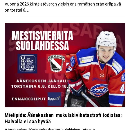
Vuonna 2026 kiinteistöveron yleisin ensimmäisen erän eräpäivä
on torstai 6. ...
Mielipide: Äänekosken mukulakivikatastrofi todistaa:
Halvalla ei saa hyvää
Äänekosken Kauppakadun mukulakiviosuuden ja