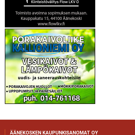
ÄÄNEKOSKEN KAUPUNKISANOMAT OY