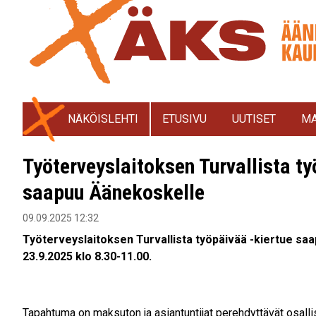
NÄKÖISLEHTI
ETUSIVU
UUTISET
MA
Työterveyslaitoksen Turvallista ty
saapuu Äänekoskelle
09.09.2025 12:32
Työterveyslaitoksen Turvallista työpäivää -kiertue saa
23.9.2025 klo 8.30-11.00.
Tapahtuma on maksuton ja asiantuntijat perehdyttävät osallist