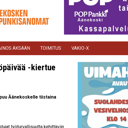
INOS ÄKSÄÄN
TOIMITUS
VAKIO-X
öpäivää -kiertue
puu Äänekoskelle tiistaina
ujat työturvallisuutta kehittäviin