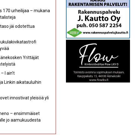
s 170 urheilijaa – mukana
talisteja
aso jäi odotettua
kulakivikatastrofi
hyvää
Äänekosken Yrittäjät
telyistä
 I ain’t
a Linkin aikatauluihin
et innostivat yleisöä yli
 meno – ensimmäiset
kalle jo aamukuudesta