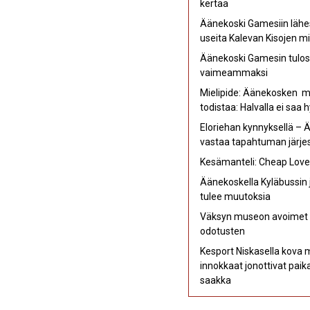
kertaa
Äänekoski Gamesiin lähe
useita Kalevan Kisojen mi
Äänekoski Gamesin tulost
vaimeammaksi
Mielipide: Äänekosken mu
todistaa: Halvalla ei saa 
Eloriehan kynnyksellä – 
vastaa tapahtuman järjes
Kesämanteli: Cheap Love –
Äänekoskella Kyläbussin j
tulee muutoksia
Väksyn museon avoimet ov
odotusten
Kesport Niskasella kova
innokkaat jonottivat pai
saakka