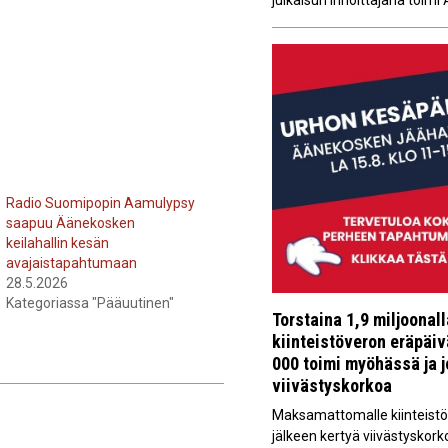
julkaisun innoittajana toimi
Radio Suomipopin Aamulypsy
saapuu Äänekosken
keilahallin kesän
avajaistapahtumaan
28.5.2026
Kategoriassa "Pääuutinen"
Torstaina 1,9 miljoonal
kiinteistöveron eräpäi
000 toimi myöhässä ja 
viivästyskorkoa
Maksamattomalle kiinteistöv
jälkeen kertyä viivästyskork