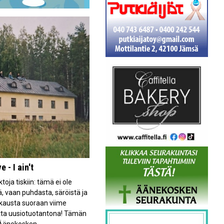
 - I ain't
oja tiskiin: tämä ei ole
, vaan puhdasta, säröistä ja
hkausta suoraan viime
tta uusiotuotantona! Tämän