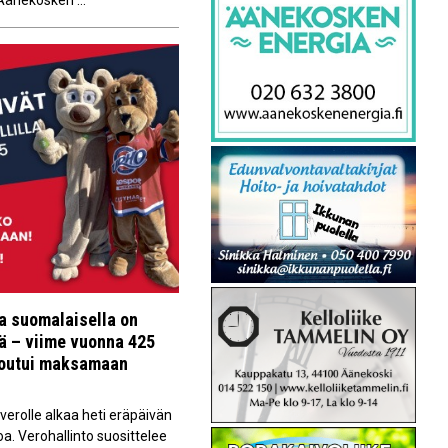
 Äänekosken ...
la suomalaisella on
vä – viime vuonna 425
joutui maksamaan
erolle alkaa heti eräpäivän
oa. Verohallinto suosittelee