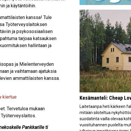
in ja käytäntöihin.
mmattilaisten kanssa! Tule
ssa Työterveyslaitoksen
ittäviin ja psykososiaalisen
 Tapahtuma tarjoaa katsauksen
uormituksen hallintaan ja
misopas ja Mielenterveyden
aan ja vaihtamaan ajatuksia
levien ammattilaisten kanssa.
a-kiertue
Kesämanteli: Cheap Love
Laitetaanpa heti kärkeen fakt
eet. Tervetuloa mukaan
mitään siloteltua nykyhöttöä
Työterveyslaitos.
suodatinta vailla olevaa ko
vuosituhannen puolelta mu
nekoskelle Pankkarille ti