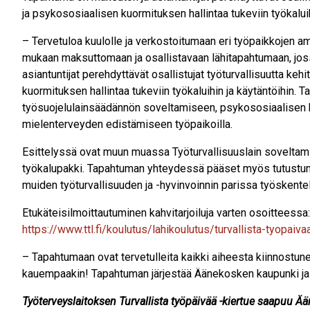
ja psykososiaalisen kuormituksen hallintaa tukeviin työkaluih
– Tervetuloa kuulolle ja verkostoitumaan eri työpaikkojen a
mukaan maksuttomaan ja osallistavaan lähitapahtumaan, jo
asiantuntijat perehdyttävät osallistujat työturvallisuutta keh
kuormituksen hallintaa tukeviin työkaluihin ja käytäntöihin.
työsuojelulainsäädännön soveltamiseen, psykososiaalisen k
mielenterveyden edistämiseen työpaikoilla.
Esittelyssä ovat muun muassa Työturvallisuuslain sovelta
työkalupakki. Tapahtuman yhteydessä pääset myös tutustum
muiden työturvallisuuden ja -hyvinvoinnin parissa työskente
Etukäteisilmoittautuminen kahvitarjoiluja varten osoitteessa:
https://www.ttl.fi/koulutus/lahikoulutus/turvallista-tyopaiva
– Tapahtumaan ovat tervetulleita kaikki aiheesta kiinnostun
kauempaakin! Tapahtuman järjestää Äänekosken kaupunki ja 
Työterveyslaitoksen Turvallista työpäivää -kiertue saapuu Ää