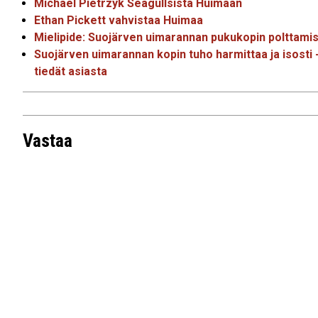
Michael Pietrzyk Seagullsista Huimaan
Ethan Pickett vahvistaa Huimaa
Mielipide: Suojärven uimarannan pukukopin polttami
Suojärven uimarannan kopin tuho harmittaa ja isosti - p
tiedät asiasta
Vastaa