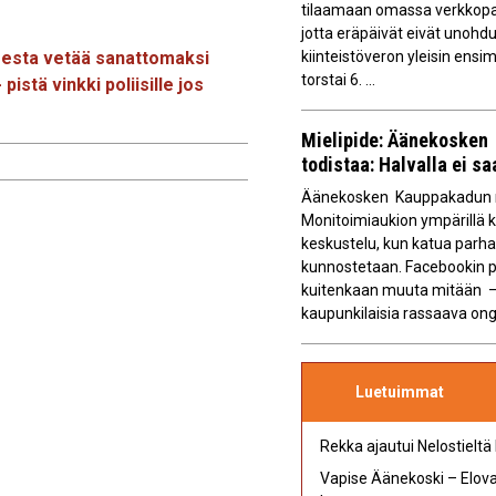
tilaamaan omassa verkkopan
jotta eräpäivät eivät unoh
kiinteistöveron yleisin ens
sesta vetää sanattomaksi
torstai 6. ...
istä vinkki poliisille jos
Mielipide: Äänekosken 
todistaa: Halvalla ei s
Äänekosken Kauppakadun m
Monitoimiaukion ympärillä 
keskustelu, kun katua parha
kunnostetaan. Facebookin p
kuitenkaan muuta mitään –
kaupunkilaisia rassaava ong
Luetuimmat
Rekka ajautui Nelostieltä
Vapise Äänekoski – Elovap