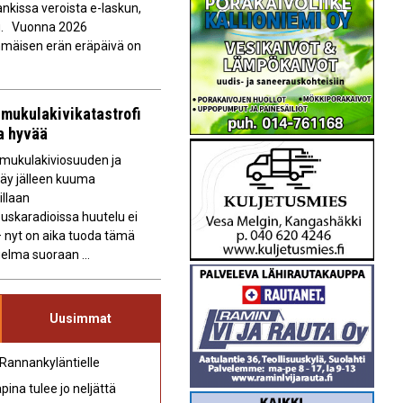
kissa veroista e-laskun,
du. Vuonna 2026
immäisen erän eräpäivä on
mukulakivikatastrofi
aa hyvää
ukulakiviosuuden ja
käy jälleen kuuma
illaan
uskaradioissa huutelu ei
 nyt on aika tuoda tämä
elma suoraan ...
Uusimmat
 Rannankyläntielle
ina tulee jo neljättä