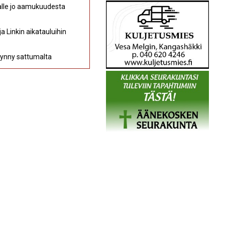
kalle jo aamukuudesta
a Linkin aikatauluihin
 synny sattumalta