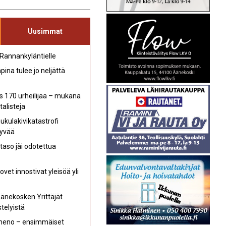
Uusimmat
 Rannankyläntielle
ina tulee jo neljättä
s 170 urheilijaa – mukana
talisteja
kulakivikatastrofi
hyvää
aso jäi odotettua
et innostivat yleisöä yli
Äänekosken Yrittäjät
telyistä
 meno – ensimmäiset