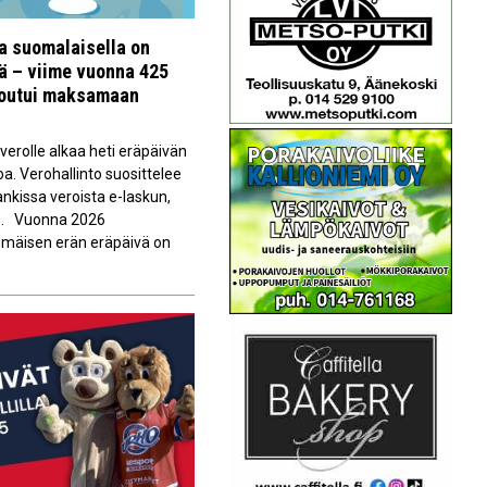
la suomalaisella on
vä – viime vuonna 425
joutui maksamaan
erolle alkaa heti eräpäivän
oa. Verohallinto suosittelee
kissa veroista e-laskun,
du. Vuonna 2026
immäisen erän eräpäivä on