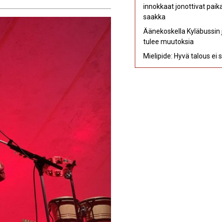
innokkaat jonottivat pai
saakka
Äänekoskella Kyläbussin j
tulee muutoksia
Mielipide: Hyvä talous ei