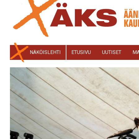
NÄKÖISLEHTI
ETUSIVU
UUTISET
MA