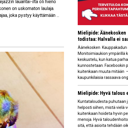
azzin lauantai-ilta oli hieno
konen on uskomaton laulaja.
ajaa, joka pystyy käyttämään ...
Mielipide: Äänekosken 
todistaa: Halvalla ei s
Äänekosken Kauppakadun m
Monitoimiaukion ympärillä 
keskustelu, kun katua parha
kunnostetaan. Facebookin p
kuitenkaan muuta mitään –
kaupunkilaisia rassaava ong
Mielipide: Hyvä talous 
Kuntataloudesta puhutaan j
helposti siihen, mistä vielä v
kuitenkaan hoideta hyvin pe
menoja. Hyvä taloudenhoito
sitä, että asioita tehdään oik