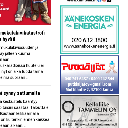
mukulakivikatastrofi
aa hyvää
ukulakiviosuuden ja
käy jälleen kuuma
illaan
uskaradioissa huutelu ei
 nyt on aika tuoda tämä
elma suoraan ...
ei synny sattumalta
a keskustelu kääntyy
oitaisiin säästää. Taloutta ei
lkästään leikkaamalla
 on kuitenkin ennen kaikkea
eaan aikaan. ...