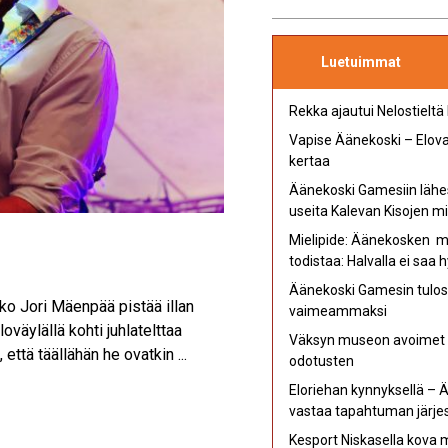
Luetuimmat
Rekka ajautui Nelostieltä
Vapise Äänekoski – Elovap
kertaa
Äänekoski Gamesiin lähe
useita Kalevan Kisojen mi
Mielipide: Äänekosken mu
todistaa: Halvalla ei saa 
Äänekoski Gamesin tulost
kko Jori Mäenpää pistää illan
vaimeammaksi
oväylällä kohti juhlatelttaa
Väksyn museon avoimet ov
ttä täällähän he ovatkin ...
odotusten
Eloriehan kynnyksellä – 
vastaa tapahtuman järjes
Kesport Niskasella kova