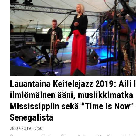
Lauantaina Keitelejazz 2019: Aili 
ilmiömäinen ääni, musiikkimatka
Mississippiin sekä “Time is Now” 
Senegalista
28.07.2019 17:56