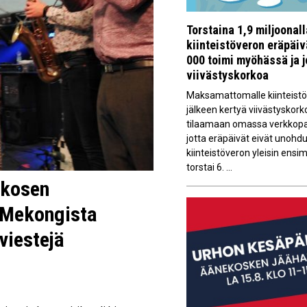
Torstaina 1,9 miljoonal
kiinteistöveron eräpäi
000 toimi myöhässä ja 
viivästyskorkoa
Maksamattomalle kiinteistöv
jälkeen kertyä viivästyskork
tilaamaan omassa verkkopan
jotta eräpäivät eivät unoh
kiinteistöveron yleisin ens
torstai 6. ...
Ikosen
 Mekongista
viestejä