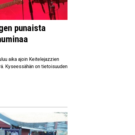
ogen punaista
 huminaa
luu aika ajoin Keitelejazzien
äivä. Kyseessähän on tietoisuuden