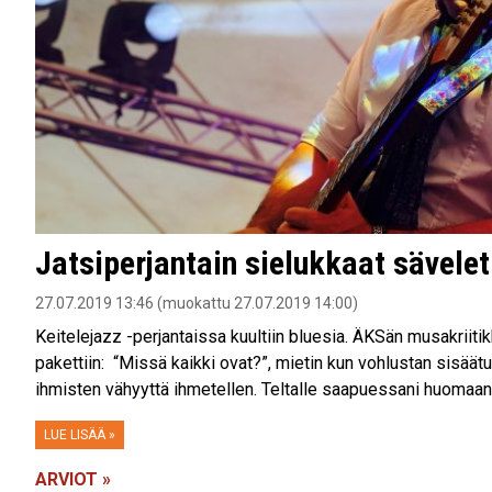
Jatsiperjantain sielukkaat sävelet
27.07.2019 13:46 (muokattu 27.07.2019 14:00)
Keitelejazz -perjantaissa kuultiin bluesia. ÄKSän musakriiti
pakettiin: “Missä kaikki ovat?”, mietin kun vohlustan sisäätul
ihmisten vähyyttä ihmetellen. Teltalle saapuessani huomaan, e
LUE LISÄÄ »
ARVIOT »