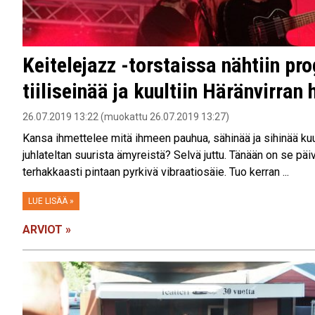
Keitelejazz -torstaissa nähtiin pr
tiiliseinää ja kuultiin Häränvirran
26.07.2019 13:22 (muokattu 26.07.2019 13:27)
Kansa ihmettelee mitä ihmeen pauhua, sähinää ja sihinää kuu
juhlateltan suurista ämyreistä? Selvä juttu. Tänään on se p
terhakkaasti pintaan pyrkivä vibraatiosäie. Tuo kerran ...
LUE LISÄÄ »
ARVIOT »