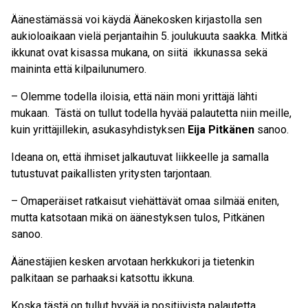
Äänestämässä voi käydä Äänekosken kirjastolla sen
aukioloaikaan vielä perjantaihin 5. joulukuuta saakka. Mitkä
ikkunat ovat kisassa mukana, on siitä ikkunassa sekä
maininta että kilpailunumero.
– Olemme todella iloisia, että näin moni yrittäjä lähti
mukaan. Tästä on tullut todella hyvää palautetta niin meille,
kuin yrittäjillekin, asukasyhdistyksen
Eija Pitkänen
sanoo.
Ideana on, että ihmiset jalkautuvat liikkeelle ja samalla
tutustuvat paikallisten yritysten tarjontaan.
– Omaperäiset ratkaisut viehättävät omaa silmää eniten,
mutta katsotaan mikä on äänestyksen tulos, Pitkänen
sanoo.
Äänestäjien kesken arvotaan herkkukori ja tietenkin
palkitaan se parhaaksi katsottu ikkuna.
Koska tästä on tullut hyvää ja positiivista palautetta,