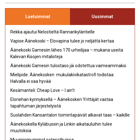
Luetuimmat
Uusimmat
Rekka ajautui Nelostieltä Rannankyläntielle
Vapise Äänekoski – Elovapina tulee jo neljättä kertaa
Äänekoski Gamesiin lähes 170 urheilijaa – mukana useita
Kalevan Kisojen mitalisteja
Äänekoski Gamesin tulostaso jäi odotettua vaimeammaksi
Mielipide: Äänekosken mukulakivikatastrofi todistaa:
Halvalla ei saa hyvää
Kesämanteli: Cheap Love – I ain’t
Eloriehan kynnyksellä – Äänekosken Yrittäjät vastaa
tapahtuman järjestelyistä
Suolahden Kansantalon toimintapäivät alkavat taas – kaikille
Äänekoskella Kyläbussin ja Linkin aikatauluihin tulee
muutoksia
Muumiomummot sotesotkuissa