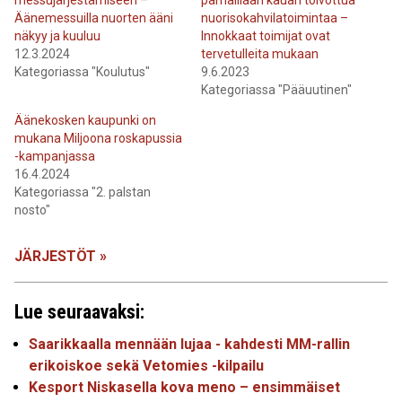
messujärjestämiseen –
parhaillaan kauan toivottua
Äänemessuilla nuorten ääni
nuorisokahvilatoimintaa –
näkyy ja kuuluu
Innokkaat toimijat ovat
12.3.2024
tervetulleita mukaan
Kategoriassa "Koulutus"
9.6.2023
Kategoriassa "Pääuutinen"
Äänekosken kaupunki on
mukana Miljoona roskapussia
-kampanjassa
16.4.2024
Kategoriassa "2. palstan
nosto"
JÄRJESTÖT »
Lue seuraavaksi:
Saarikkaalla mennään lujaa - kahdesti MM-rallin
erikoiskoe sekä Vetomies -kilpailu
Kesport Niskasella kova meno – ensimmäiset