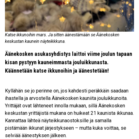
Katse ikkunoihin mars. Ja sitten äänestämään se Äänekosken
keskustan kaunein näyteikkkuna.
Äänekosken asukasyhdistys laittoi viime joulun tapaan
kisan pystyyn kauneimmasta jouluikkunasta.
Käännetään katse ikkunoihin ja äänestetään!
Kyllähän se jo perinne on, jos kahdesti peräkkäin saadaan
ihastella ja arvostella Äänekosken kauniita jouluikkunoita.
Yrittäjät ovat lähteneet innolla mukaan, sillä Äänekosken
keskustan yrittäjistä mukana on huikeat 21 kaunista ikkunaa.
Kannattaa lähteä näyteikkunaostoksille ja samalla
pistämään ikkunat järjestykseen – mutta kuka voittaa, se
selviää äänestyksen jälkeen.