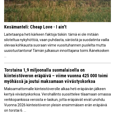
Kesämanteli: Cheap Love - I ain't
Laitetaanpa heti kärkeen faktoja tiskiin: tämä ei ole mitään
siloteltua nykyhöttöä, vaan puhdasta, säröistä ja suodatinta vailla
olevaa kohkausta suoraan viime vuosituhannen puolelta mutta
uusiotuotantona! Tämän julkaisun innoittajana toimi Äänekosken
...
Torstaina 1,9 miljoonalla suomalaisella on
kiinteistöveron eräpäivä – viime vuonna 425 000 toimi
myöhässä ja joutui maksamaan viivästyskorkoa
Maksamattomalle kiinteistöverolle alkaa heti eräpäivän jälkeen
kertyä viivästyskorkoa. Verohallinto suosittelee tilaamaan omassa
verkkopankissa veroista e-laskun, jotta eräpäivät eivät unohdu.
Vuonna 2026 kiinteistöveron yleisin ensimmäisen erän eräpäivä
on torstai 6. ...