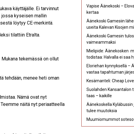
Vapise Äänekoski – Elovap
ava käyttäjälle. Ei tarvinnut
kertaa
, jossa kyseisen mallin
Äänekoski Gamesiin lähe
isestä löytyy CE-merkintä.
useita Kalevan Kisojen mi
si tilattiin Etralta.
Äänekoski Gamesin tulost
vaimeammaksi
Mielipide: Äänekosken mu
todistaa: Halvalla ei saa 
us. Mukana tekemässä on ollut
Eloriehan kynnyksellä – 
vastaa tapahtuman järjes
 mitä tehdään, menee heti oman
Kesämanteli: Cheap Love –
Suolahden Kansantalon t
taas – kaikille
lmistaa. Nämä ovat nyt
. Teemme näitä nyt periaatteella
Äänekoskella Kyläbussin j
tulee muutoksia
Muumiomummot sotesot