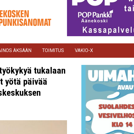
INOS ÄKSÄÄN
TOIMITUS
VAKIO-X
styökykyä tukalaan
yt yötä päivää
yskeskuksen