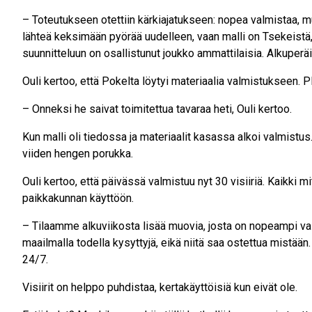
– Toteutukseen otettiin kärkiajatukseen: nopea valmistaa, muk
lähteä keksimään pyörää uudelleen, vaan malli on Tsekeistä
suunnitteluun on osallistunut joukko ammattilaisia. Alkuperä
Ouli kertoo, että Pokelta löytyi materiaalia valmistukseen. Plek
– Onneksi he saivat toimitettua tavaraa heti, Ouli kertoo.
Kun malli oli tiedossa ja materiaalit kasassa alkoi valmist
viiden hengen porukka.
Ouli kertoo, että päivässä valmistuu nyt 30 visiiriä. Kaikki
paikkakunnan käyttöön.
– Tilaamme alkuviikosta lisää muovia, josta on nopeampi va
maailmalla todella kysyttyjä, eikä niitä saa ostettua mistään
24/7.
Visiirit on helppo puhdistaa, kertakäyttöisiä kun eivät ole.