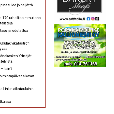
ina tulee jo neljättä
s 170 urheilijaa – mukana
talisteja
aso jäi odotettua
kulakivikatastrofi
hyvää
Äänekosken Yrittäjät
telyistä
 I ain’t
oimintapäivät alkavat
a Linkin aikatauluihin
kuissa