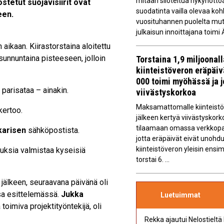
mitään siloteltua nykyhöttöä
stetut suojavisiirit ovat
suodatinta vailla olevaa ko
een.
vuosituhannen puolelta mu
julkaisun innoittajana toimi
aikaan. Kiirastorstaina aloitettu
sunnuntaina pisteeseen, jolloin
Torstaina 1,9 miljoonal
kiinteistöveron eräpäi
000 toimi myöhässä ja 
 parisataa – ainakin.
viivästyskorkoa
Maksamattomalle kiinteistöv
kertoo.
jälkeen kertyä viivästyskork
tilaamaan omassa verkkopan
karisen
sähköpostista.
jotta eräpäivät eivät unoh
kiinteistöveron yleisin ens
uuksia valmistaa kyseisiä
torstai 6. ...
n jälkeen, seuraavana päivänä oli
ssa esittelemässä.
Jukka
Luetuimmat
toimiva projektityöntekijä, oli
Rekka ajautui Nelostieltä