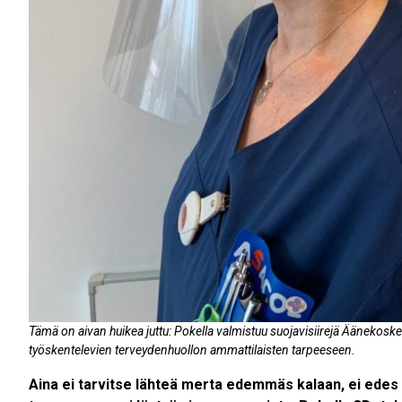
Tämä on aivan huikea juttu: Pokella valmistuu suojavisiirejä Äänekos
työskentelevien terveydenhuollon ammattilaisten tarpeeseen.
Aina ei tarvitse lähteä merta edemmäs kalaan, ei edes K