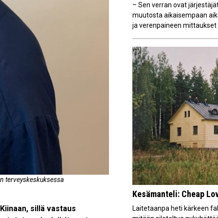
– Sen verran ovat järjestäjä
muutosta aikaisempaan aika
ja verenpaineen mittaukset al
ken terveyskeskuksessa
Kesämanteli: Cheap Love
iinaan, sillä vastaus
Laitetaanpa heti kärkeen fakt