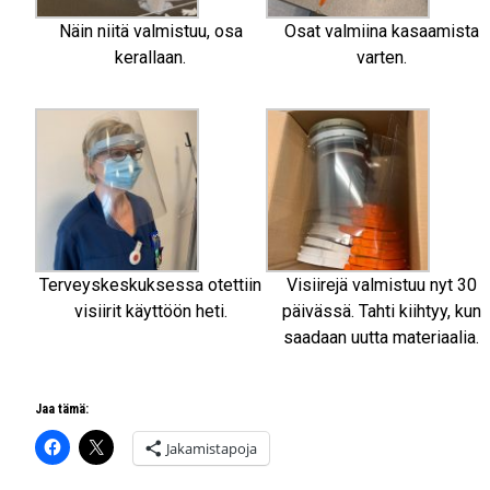
Näin niitä valmistuu, osa
Osat valmiina kasaamista
kerallaan.
varten.
Terveyskeskuksessa otettiin
Visiirejä valmistuu nyt 30
visiirit käyttöön heti.
päivässä. Tahti kiihtyy, kun
saadaan uutta materiaalia.
Jaa tämä:
Jakamistapoja