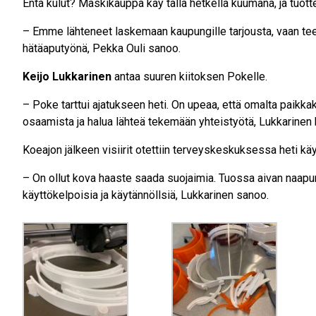
Entä kulut? Maskikauppa käy tällä hetkellä kuumana, ja tuottee
– Emme lähteneet laskemaan kaupungille tarjousta, vaan t
hätäaputyönä, Pekka Ouli sanoo.
Keijo Lukkarinen
antaa suuren kiitoksen Pokelle.
– Poke tarttui ajatukseen heti. On upeaa, että omalta paikkak
osaamista ja halua lähteä tekemään yhteistyötä, Lukkarinen k
Koeajon jälkeen visiirit otettiin terveyskeskuksessa heti kä
– On ollut kova haaste saada suojaimia. Tuossa aivan naapuri
käyttökelpoisia ja käytännöllsiä, Lukkarinen sanoo.