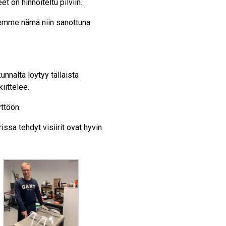
t on hinnoiteltu pilviin.
eemme nämä niin sanottuna
unnalta löytyy tällaista
iittelee.
yttöön.
ssa tehdyt visiirit ovat hyvin