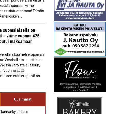
, vaan puhdasta, säröistä ja
hkausta suoraan viime
tta uusiotuotantona! Tämän
 Äänekosken ...
la suomalaisella on
vä – viime vuonna 425
joutui maksamaan
erolle alkaa heti eräpäivän
oa. Verohallinto suosittelee
kissa veroista e-laskun,
du. Vuonna 2026
immäisen erän eräpäivä on
Uusimmat
 Rannankyläntielle