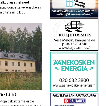
talkoolaiset tehneet
tauluun, että verensokerin
oitetaan jo klo ...
 - I ain't
oja tiskiin: tämä ei ole