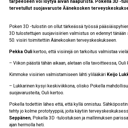
tarpeeseen voi löytyä aivan naapurista. Pokella 3D -tulo
tervetullut suojavaruste Äänekosken terveyskeskuks
Poken 3D -tulostin on ollut tärkeässä työssä pääsiäispyhien 
3D tulostettujen suojavisiirien valmistus on edennyt tänään 
50. visiiri toimitettiin Äänekosken terveyskeskukseen.
Pekka Ouli
kertoo, että visiirejä on tarkoitus valmistaa vielä
– Viikon päästä tähän aikaan, aletaan olla tavoitteessa, Ouli 
Kimmoke visiirien valmistamiseen lähti ylilääkäri
Keijo Luk
– Lukkarinen kysyi keskiviikkona, olisko Pokella mahdollis
suojavarusteita, Ouli kertoo.
Pokella todettiin lähes että, että kyllä onnistuu. Sähköposti
tehty jo kolme prototyyppiä, joita käytiin terveyskeskukse
Seppänen
, Pokella 3D -tulostuksen ja mallinnuksen parissa 
ajan hermolla heti.