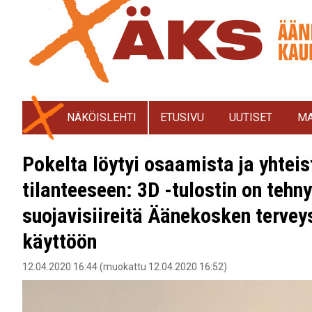
NÄKÖISLEHTI
ETUSIVU
UUTISET
MA
Pokelta löytyi osaamista ja yhtei
tilanteeseen: 3D -tulostin on tehn
suojavisiireitä Äänekosken terve
käyttöön
12.04.2020 16:44 (muokattu 12.04.2020 16:52)