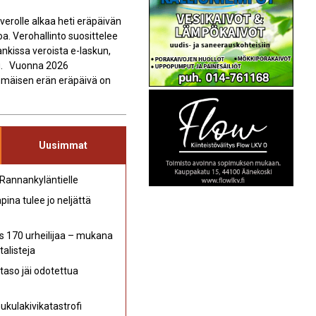
erolle alkaa heti eräpäivän
oa. Verohallinto suosittelee
kissa veroista e-laskun,
du. Vuonna 2026
immäisen erän eräpäivä on
Uusimmat
 Rannankyläntielle
ina tulee jo neljättä
s 170 urheilijaa – mukana
talisteja
aso jäi odotettua
kulakivikatastrofi