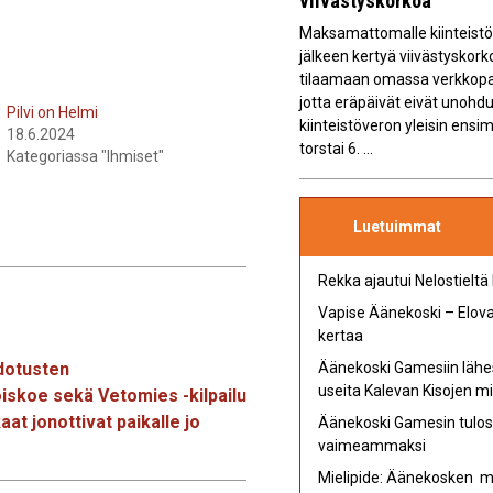
viivästyskorkoa
Maksamattomalle kiinteistöv
jälkeen kertyä viivästyskork
tilaamaan omassa verkkopan
jotta eräpäivät eivät unoh
Pilvi on Helmi
kiinteistöveron yleisin ens
18.6.2024
torstai 6. ...
Kategoriassa "Ihmiset"
Luetuimmat
Rekka ajautui Nelostieltä
Vapise Äänekoski – Elovap
kertaa
odotusten
Äänekoski Gamesiin lähe
useita Kalevan Kisojen mi
oiskoe sekä Vetomies -kilpailu
t jonottivat paikalle jo
Äänekoski Gamesin tulost
vaimeammaksi
Mielipide: Äänekosken mu