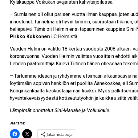
Kyläkauppa Voikukan avajaisten kahvitarjoilussa.
– Sumiainen oli ollut parisen vuotta ilman kauppaa, joten uu
innostunut. Tunnelma oli hyvin lämmin, suorastaan hikinen, oli
hellepäivä. Tämä oli Helmin ensi tapaaminen kauppias Sini
Pirkko Kokkonen
LC Helmistä.
Vuoden Helmi on valittu 18 kertaa vuodesta 2008 alkaen, vali
koronavuonna. Vuoden Helmin valintaa vuosittain ehdotti ai
Lehden päätoimittaja Kalevi Tiitinen hänen ollessaan tekema
– Tartuimme ideaan ja ryhdyimme etsimään aikaansaavia n
löytämään sopivan henkilön eri puolilta Äänekoskea, eli S
Konginkankaalta keskustaajaman lisäksi. Myös palkitsemise
hyväntekeväisyydestä kotiseututyöhön ja kaikkea siltä välilta
Lämpimät onnittelut Sini-Marialle ja Voikukalle
.
Jaa tämä:
Jakamistapoja