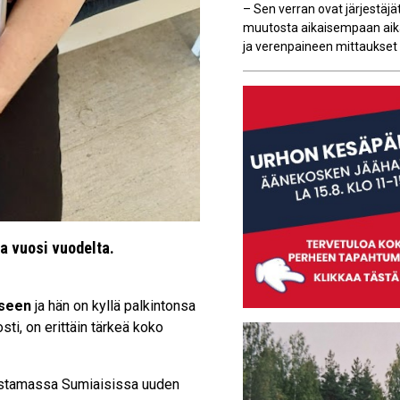
– Sen verran ovat järjestäjä
muutosta aikaisempaan aika
ja verenpaineen mittaukset al
aa vuosi vuodelta.
iseen
ja hän on kyllä palkintonsa
ti, on erittäin tärkeä koko
avustamassa Sumiaisissa uuden