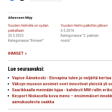
Aiheeseen liittyy
Vuoden Helmillä on sydän
Vuoden Helmi palkittiin jälleen
paikallaan
6.5.2016
25.5.2023
Kategoriassa "2. palstan
Kategoriassa "Ihmiset"
nosto"
IHMISET »
Lue seuraavaksi:
Vapise Äänekoski - Elovapina tulee jo neljättä kertaa
Väksyn museon avoimet ovet innostivat yleisöä yli 
Saarikkaalla mennään lujaa - kahdesti MM-rallin erik
Kesport Niskasella kova meno – ensimmäiset innokkaa
aamukuudesta saakka