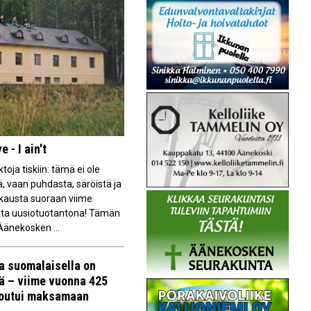
 - I ain't
oja tiskiin: tämä ei ole
, vaan puhdasta, säröistä ja
hkausta suoraan viime
tta uusiotuotantona! Tämän
 Äänekosken ...
la suomalaisella on
vä – viime vuonna 425
joutui maksamaan