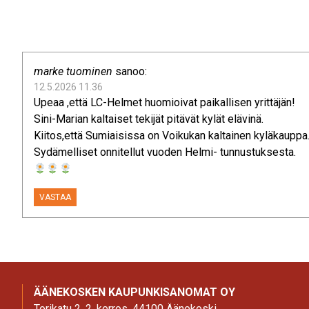
marke tuominen
sanoo:
12.5.2026 11.36
Upeaa ,että LC-Helmet huomioivat paikallisen yrittäjän!
Sini-Marian kaltaiset tekijät pitävät kylät elävinä.
Kiitos,että Sumiaisissa on Voikukan kaltainen kyläkauppa
Sydämelliset onnitellut vuoden Helmi- tunnustuksesta.
VASTAA
ÄÄNEKOSKEN KAUPUNKISANOMAT OY
Torikatu 2, 2. kerros, 44100 Äänekoski