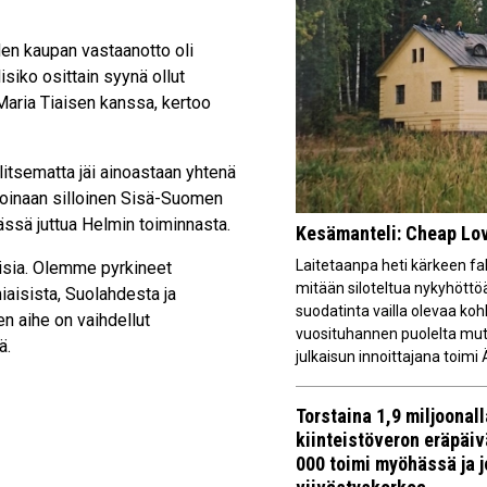
den kaupan vastaanotto oli
siko osittain syynä ollut
-Maria Tiaisen kanssa, kertoo
tsematta jäi ainoastaan yhtenä
koinaan silloinen Sisä-Suomen
̈ssä juttua Helmin toiminnasta.
Kesämanteli: Cheap Love
Laitetaanpa heti kärkeen fakt
aisia. Olemme pyrkineet
mitään siloteltua nykyhöttöä
umiaisista, Suolahdesta ja
suodatinta vailla olevaa ko
n aihe on vaihdellut
vuosituhannen puolelta mu
̈.
julkaisun innoittajana toimi
Torstaina 1,9 miljoonal
kiinteistöveron eräpäi
000 toimi myöhässä ja 