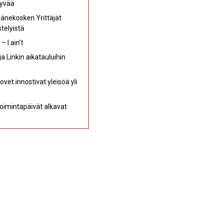
hyvää
Äänekosken Yrittäjät
telyistä
 I ain’t
a Linkin aikatauluihin
et innostivat yleisöä yli
oimintapäivät alkavat