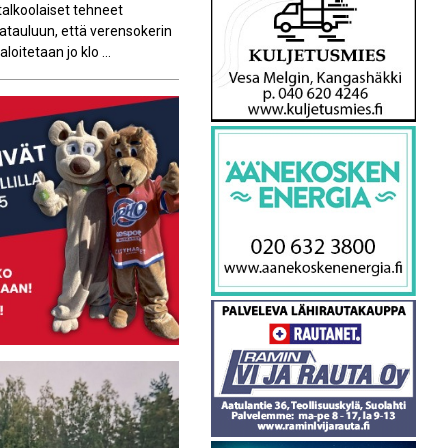
talkoolaiset tehneet
tauluun, että verensokerin
oitetaan jo klo ...