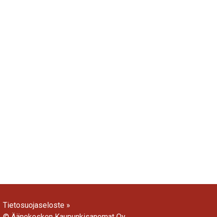
Tietosuojaseloste »
© Äänekosken Kaupunkisanomat Oy