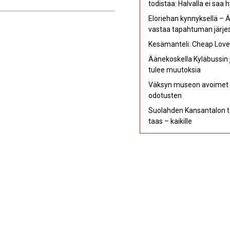
todistaa: Halvalla ei saa 
Eloriehan kynnyksellä – 
vastaa tapahtuman järjes
Kesämanteli: Cheap Love –
Äänekoskella Kyläbussin j
tulee muutoksia
Väksyn museon avoimet ov
odotusten
Suolahden Kansantalon t
taas – kaikille