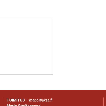
.
TOIMITUS
–
marjo@aksa.fi
Marjo Steffansson