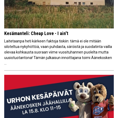
Kesämanteli: Cheap Love - I ain't
Laitetaanpa heti kärkeen faktoja tiskiin: tämä ei ole mitään
siloteltua nykyhöttöä, vaan puhdasta, säröistä ja suodatinta vailla
olevaa kohkausta suoraan viime vuosituhannen puolelta mutta
uusiotuotantona! Tämän julkaisun innoittajana toimi Äänekosken
...