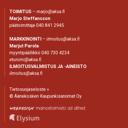
TOIMITUS
–
marjo@aksa.fi
Marjo Steffansson
päätoimittaja 040 841 2945
MARKKINOINTI
–
ilmoitus@aksa.fi
Marjut Parola
myyntipäällikkö 040 730 4234
etunimi@aksa.fi
ILMOITUSVALMISTUS JA -AINEISTO
ilmoitus@aksa.fi
Tietosuojaseloste »
© Äänekosken Kaupunkisanomat Oy