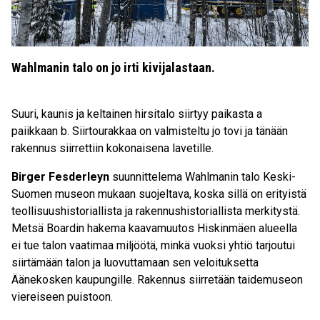
Wahlmanin talo on jo irti kivijalastaan.
Suuri, kaunis ja keltainen hirsitalo siirtyy paikasta a
paiikkaan b. Siirtourakkaa on valmisteltu jo tovi ja tänään
rakennus siirrettiin kokonaisena lavetille.
Birger Fesderleyn
suunnittelema Wahlmanin talo Keski-
Suomen museon mukaan suojeltava, koska sillä on erityistä
teollisuushistoriallista ja rakennushistoriallista merkitystä.
Metsä Boardin hakema kaavamuutos Hiskinmäen alueella
ei tue talon vaatimaa miljöötä, minkä vuoksi yhtiö tarjoutui
siirtämään talon ja luovuttamaan sen veloituksetta
Äänekosken kaupungille. Rakennus siirretään taidemuseon
viereiseen puistoon.