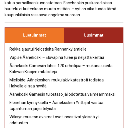
katua parhaillaan kunnostetaan. Facebookin puskaradioissa
huutelu ei kuitenkaan muuta mitään – nyt on aika tuoda tämä
kaupunkilaisia rassaava ongelma suoraan ...
Luetuimmat
Uusimmat
Rekka ajautui Nelostieltä Rannankyläntielle
Vapise Äänekoski – Elovapina tulee jo neljättä kertaa
Äänekoski Gamesiin lähes 170 urheilijaa – mukana useita
Kalevan Kisojen mitalisteja
Mielipide: Äänekosken mukulakivikatastrofi todistaa:
Halvalla ei saa hyvää
Äänekoski Gamesin tulostaso jäi odotettua vaimeammaksi
Eloriehan kynnyksellä – Äänekosken Yrittäjät vastaa
tapahtuman järjestelyistä
Väksyn museon avoimet ovet innostivat yleisöä yli
odotusten