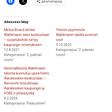
Jakamistapoja
Aiheeseen liittyy
Metsä Board siirtää
Yleisön pyynnöstä
Wahlmanin talon keskustaan
Wahlmanin talolla avoimet
– suojelukohde siirtyy
ovet
kaupungin omistukseen
9.10.2025
12.8.2021
Kategoriassa "2. palstan
Kategoriassa "2. palstan
nosto"
nosto"
Historiallisesta Wahlmanin
talosta kuoriutuu upea helmi
Äänekosken keskustaan –
Remontti toteutetaan
Äänekosken kaupungin ja
POKE:n yhteistyöllä
8.2.2024
Kategoriassa "Pääuutinen"