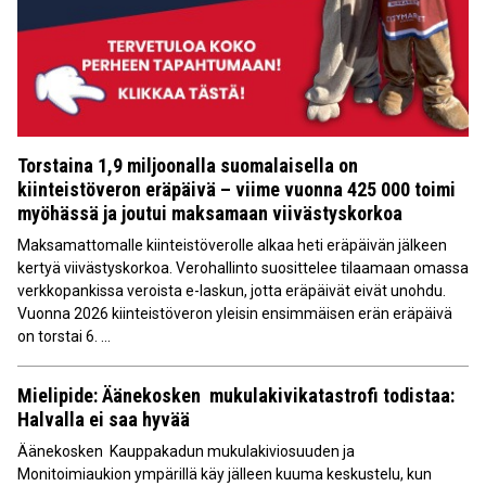
Torstaina 1,9 miljoonalla suomalaisella on
kiinteistöveron eräpäivä – viime vuonna 425 000 toimi
myöhässä ja joutui maksamaan viivästyskorkoa
Maksamattomalle kiinteistöverolle alkaa heti eräpäivän jälkeen
kertyä viivästyskorkoa. Verohallinto suosittelee tilaamaan omassa
verkkopankissa veroista e-laskun, jotta eräpäivät eivät unohdu.
Vuonna 2026 kiinteistöveron yleisin ensimmäisen erän eräpäivä
on torstai 6. ...
Mielipide: Äänekosken mukulakivikatastrofi todistaa:
Halvalla ei saa hyvää
Äänekosken Kauppakadun mukulakiviosuuden ja
Monitoimiaukion ympärillä käy jälleen kuuma keskustelu, kun