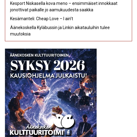
Kesport Niskasella kova meno – ensimmäiset innokkaat
jonottivat paikalle jo aamukuudesta saakka
Kesämanteli: Cheap Love – I ain’t
Äänekoskella Kyläbussin ja Linkin aikatauluihin tulee
muutoksia