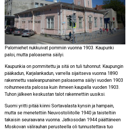
Palomiehet nukkuivat pommiin vuonna 1903. Kaupunki
paloi, mutta paloasema säilyi.
Kaupunkia on pommitettu ja sitä on tuli tuhonnut. Kaupungin
pääkadun, Karjalankadun, varrella sijaitseva vuonna 1890
rakennettu vaaleanpunainen paloasema säilyi vuoden 1903
roihunneesta palossa kuin ihmeen kaupalla vuoden 1903.
Tuhon jälkeen keskustan talot rakennettiin uusiksi.
Suomi yritti pitää kiinni Sortavalasta kynsin ja hampain,
mutta se menetettiin Neuvostoliitolle 1940 ja taisteltiin
takaisin seuraavana vuonna. Jatkosodan 1944 päättäneen
Moskovan välirauhan perusteella oli tunnustettava tuo