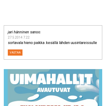
jari hänninen
sanoo:
27.5.2014 7.22
sortavala hieno paikka .kesällä lähden uusintareissulle
VASTAA