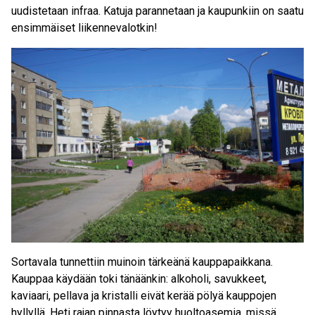
uudistetaan infraa. Katuja parannetaan ja kaupunkiin on saatu
ensimmäiset liikennevalotkin!
Sortavala tunnettiin muinoin tärkeänä kauppapaikkana.
Kauppaa käydään toki tänäänkin: alkoholi, savukkeet,
kaviaari, pellava ja kristalli eivät kerää pölyä kauppojen
hyllyllä. Heti rajan pinnasta löytyy huoltoasemia, missä