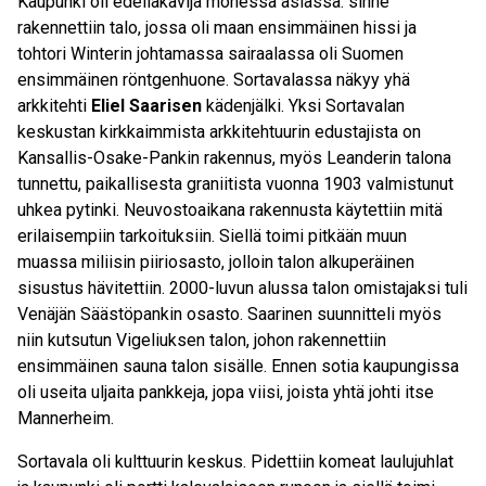
Kaupunki oli edelläkävijä monessa asiassa: sinne
rakennettiin talo, jossa oli maan ensimmäinen hissi ja
tohtori Winterin johtamassa sairaalassa oli Suomen
ensimmäinen röntgenhuone. Sortavalassa näkyy yhä
arkkitehti
Eliel Saarisen
kädenjälki. Yksi Sortavalan
keskustan kirkkaimmista arkkitehtuurin edustajista on
Kansallis-Osake-Pankin rakennus, myös Leanderin talona
tunnettu, paikallisesta graniitista vuonna 1903 valmistunut
uhkea pytinki. Neuvostoaikana rakennusta käytettiin mitä
erilaisempiin tarkoituksiin. Siellä toimi pitkään muun
muassa miliisin piiriosasto, jolloin talon alkuperäinen
sisustus hävitettiin. 2000-luvun alussa talon omistajaksi tuli
Venäjän Säästöpankin osasto. Saarinen suunnitteli myös
niin kutsutun Vigeliuksen talon, johon rakennettiin
ensimmäinen sauna talon sisälle. Ennen sotia kaupungissa
oli useita uljaita pankkeja, jopa viisi, joista yhtä johti itse
Mannerheim.
Sortavala oli kulttuurin keskus. Pidettiin komeat laulujuhlat