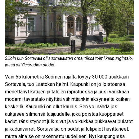
Silloin kun Sortavala oli suomalaisten oma, tässä toimi kaupungintalo,
jossa oli Yleisradion studio.
Vain 65 kilometriä Suomen rajalta löytyy 30 000 asukkaan
Sortavala, tuo Laatokan helmi. Kaupunki on jo loistoansa
menettänyt katujen ja talojen rapistuessa ja uusi värikkään
moderni tavaratalo näyttää vähintäänkin eksyneeltä kaiken
keskellä. Kaupunki on ollut kaunis. Sen voi nähdä jos
aukaisee silmänsä taajuudelle, joka poistaa kuoppaiset
kadut, ränsistyneet julkisivut ja voikukkaa pukkaavat puistot
ja kadunvarret. Sortavalaa on sodat ja tulipalot hävittäneet,
mutta aina se on rakennettu uudelleen. Nyt kaupungissa