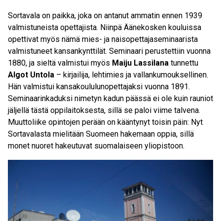
Sortavala on paikka, joka on antanut ammatin ennen 1939
valmistuneista opettajista. Niinpä Äänekosken kouluissa
opettivat myös nämä mies- ja naisopettajaseminaarista
valmistuneet kansankynttilät. Seminaari perustettiin vuonna
1880, ja sieltä valmistui myös
Maiju Lassilana
tunnettu
Algot Untola
– kirjailija, lehtimies ja vallankumouksellinen.
Hän valmistui kansakoululunopettajaksi vuonna 1891.
Seminaarinkaduksi nimetyn kadun päässä ei ole kuin rauniot
jäljellä tästä oppilaitoksesta, sillä se paloi viime talvena.
Muuttoliike opintojen perään on kääntynyt toisin päin: Nyt
Sortavalasta mielitään Suomeen hakemaan oppia, sillä
monet nuoret hakeutuvat suomalaiseen yliopistoon.