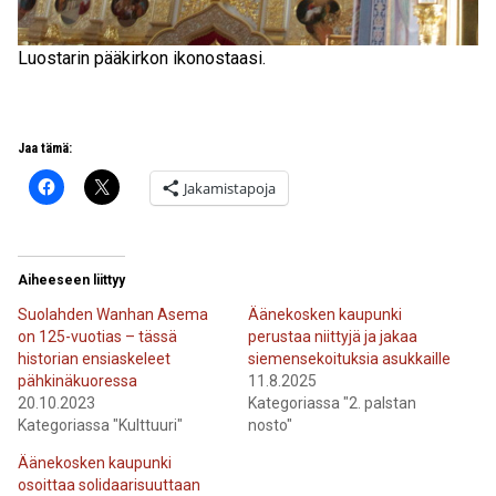
Luostarin pääkirkon ikonostaasi.
Jaa tämä:
Jakamistapoja
Aiheeseen liittyy
Suolahden Wanhan Asema
Äänekosken kaupunki
on 125-vuotias – tässä
perustaa niittyjä ja jakaa
historian ensiaskeleet
siemensekoituksia asukkaille
pähkinäkuoressa
11.8.2025
20.10.2023
Kategoriassa "2. palstan
Kategoriassa "Kulttuuri"
nosto"
Äänekosken kaupunki
osoittaa solidaarisuuttaan