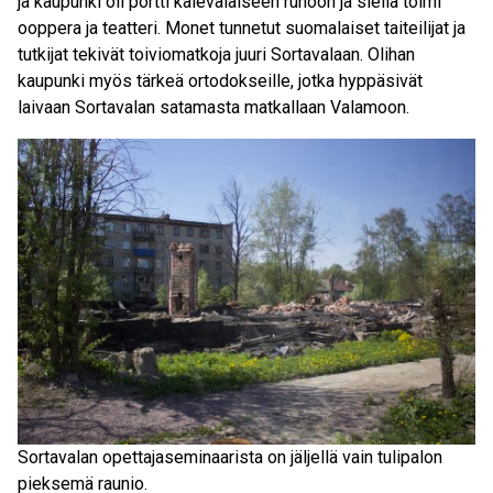
ja kaupunki oli portti kalevalaiseen runoon ja siellä toimi
ooppera ja teatteri. Monet tunnetut suomalaiset taiteilijat ja
tutkijat tekivät toiviomatkoja juuri Sortavalaan. Olihan
kaupunki myös tärkeä ortodokseille, jotka hyppäsivät
laivaan Sortavalan satamasta matkallaan Valamoon.
Sortavalan opettajaseminaarista on jäljellä vain tulipalon
pieksemä raunio.