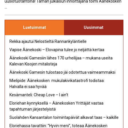
uusiotuotantona! Tämän julkaisun innoittajana toimi Äänekosken
...
Luetuimmat
Uusimmat
Rekka ajautui Nelostieltä Rannankyläntielle
Vapise Äänekoski – Elovapina tulee jo neljättä kertaa
Äänekoski Gamesiin lähes 170 urheilijaa – mukana useita
Kalevan Kisojen mitalisteja
Äänekoski Gamesin tulostaso jäi odotettua vaimeammaksi
Mielipide: Äänekosken mukulakivikatastrofi todistaa:
Halvalla ei saa hyvää
Kesämanteli: Cheap Love – I ain’t
Eloriehan kynnyksellä – Äänekosken Yrittäjät vastaa
tapahtuman järjestelyistä
Suolahden Kansantalon toimintapäivät alkavat taas – kaikille
Eloriehassa tavattiin: ”Hyvin meni”, toteaa Äänekosken