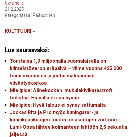
Ukrainalle
21.2.2025
Kategoriassa "Pääuutinen"
KULTTUURI »
Lue seuraavaksi:
Torstaina 1,9 miljoonalla suomalaisella on
kiinteistöveron eräpäivä – viime vuonna 425 000
toimi myöhässä ja joutui maksamaan
viivästyskorkoa
Mielipide: Äänekosken mukulakivikatastrofi
todistaa: Halvalla ei saa hyvää
Mielipide: Hyvä talous ei synny sattumalta
Jockas Rita ja Pro myös kuningatar- ja
kuninkuuskisojen toisten osalähtöjen voittoon -
Lumi-Oosa lähtee kolmanteen lähtöön 2,5 sekuntia
jäljessä