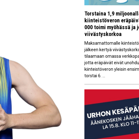
Torstaina 1,9 miljoonal
kiinteistöveron eräpäi
000 toimi myöhässä ja 
viivästyskorkoa
Maksamattomalle kiinteistöv
jälkeen kertyä viivästyskork
tilaamaan omassa verkkopan
jotta eräpäivät eivät unoh
kiinteistöveron yleisin ens
torstai 6. ...