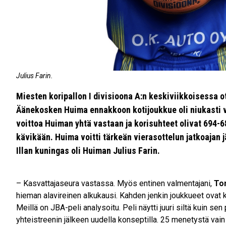
Julius Farin.
Miesten koripallon I divisioona A:n keskiviikkoisessa
Äänekosken Huima ennakkoon kotijoukkue oli niukasti va
voittoa Huiman yhtä vastaan ja korisuhteet olivat 694-
kävikään. Huima voitti tärkeän vierasottelun jatkoajan j
Illan kuningas oli Huiman Julius Farin.
– Kasvattajaseura vastassa. Myös entinen valmentajani,
To
hieman alavireinen alkukausi. Kahden jenkin joukkueet ovat ku
Meillä on JBA-peli analysoitu. Peli näytti juuri siltä kuin se
yhteistreenin jälkeen uudella konseptilla. 25 menetystä vain 