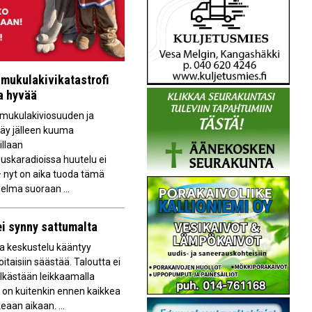
mukulakivikatastrofi
aa hyvää
ukulakiviosuuden ja
käy jälleen kuuma
illaan
uskaradioissa huutelu ei
 nyt on aika tuoda tämä
elma suoraan ...
ei synny sattumalta
a keskustelu kääntyy
oitaisiin säästää. Taloutta ei
lkästään leikkaamalla
 on kuitenkin ennen kaikkea
eaan aikaan. ...