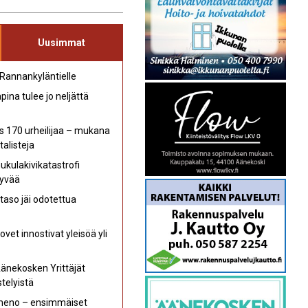
Uusimmat
 Rannankyläntielle
ina tulee jo neljättä
s 170 urheilijaa – mukana
talisteja
kulakivikatastrofi
hyvää
aso jäi odotettua
et innostivat yleisöä yli
Äänekosken Yrittäjät
telyistä
 meno – ensimmäiset