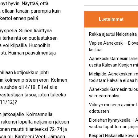
nyt hyvin. Näyttää, että
tä ollaan tänään parempia kuin
kertoi ennen peliä.
Luetuimmat
speliä. Siihen lisättynä
Rekka ajautui Nelostieltä
sti tärkeintä on puolustuksen
Vapise Äänekoski – Elovap
ä voi kilpailla. Huonoihin
kertaa
mästi, Huiman päävalmentaja
Äänekoski Gamesiin lähe
useita Kalevan Kisojen mi
illaan kotijoukkue johti
Mielipide: Äänekosken mu
ain kolmen pisteen eron. Kolmen
todistaa: Halvalla ei saa 
 suhde oli 4/18. Eli ei siis
Äänekoski Gamesin tulost
astustajan tasoa, joten tuleeko
vaimeammaksi
 11/12)?
Väksyn museon avoimet ov
odotusten
in jatkoajalle. Kolmannella
Eloriehan kynnyksellä – 
 rakensi lopulta neljännen jakson
vastaa tapahtuman järjes
monen muutti tilanteeksi 72-74 ja
Kesport Niskasella kova
massa oli. Kapteeni Veeti Jämsen