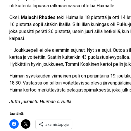
oli kuitenki lopussa ratkaisemassa ottelua Huimalle.
Okei,
Malachi Rhodes
teki Huimalle 18 pistettä ja otti 14 l
16 pistettä sopii sitäkin ihailla. Silti illan kuningas oli PuHu
joka pussitti peräti 26 pistettä, usein juuri sillä hetkellä, kun
kaipasi.
– Joukkuepeli ei ole aiemmin sujunut. Nyt se sujui. Outoa silt
kertaa ja voitettiin. Saatiin kuitenkin 43 puolustuslevypalloa.
Hyökättiin hyvin joukkueen, Tommi Koskinen kertoi pelin jäl
Huiman syyskauden viimeinen peli on perjantaina 19. jouluku
18.30. Vastassa on silloin voitettavissa oleva järvenpääläin
Huima kertoo merkittävästä pelaajasopimuksesta, joka julkis
Juttu julkaistu Huiman sivuilla.
Jaa tämä:
Jakamistapoja