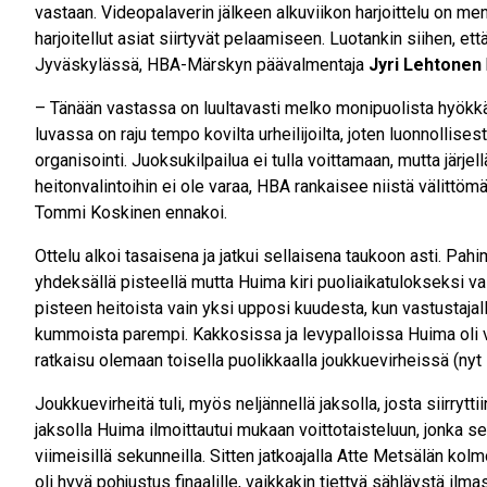
vastaan. Videopalaverin jälkeen alkuviikon harjoittelu on men
harjoitellut asiat siirtyvät pelaamiseen. Luotankin siihen, et
Jyväskylässä, HBA-Märskyn päävalmentaja
Jyri Lehtonen
– Tänään vastassa on luultavasti melko monipuolista hyökkäy
luvassa on raju tempo kovilta urheilijoilta, joten luonnollise
organisointi. Juoksukilpailua ei tulla voittamaan, mutta järjell
heitonvalintoihin ei ole varaa, HBA rankaisee niistä välittö
Tommi Koskinen ennakoi.
Ottelu alkoi tasaisena ja jatkui sellaisena taukoon asti. Pahim
yhdeksällä pisteellä mutta Huima kiri puoliaikatulokseksi v
pisteen heitoista vain yksi upposi kuudesta, kun vastustajalla
kummoista parempi. Kakkosissa ja levypalloissa Huima oli v
ratkaisu olemaan toisella puolikkaalla joukkuevirheissä (nyt
Joukkuevirheitä tuli, myös neljännellä jaksolla, josta siirrytti
jaksolla Huima ilmoittautui mukaan voittotaisteluun, jonka se
viimeisillä sekunneilla. Sitten jatkoajalla Atte Metsälän kol
oli hyvä pohjustus finaalille, vaikkakin tiettyä sähläystä il