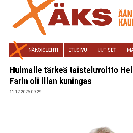
NÄKÖISLEHTI
ETUSIVU
UUTISET
MA
Huimalle tärkeä taisteluvoitto Hel
Farin oli illan kuningas
11.12.2025 09:29