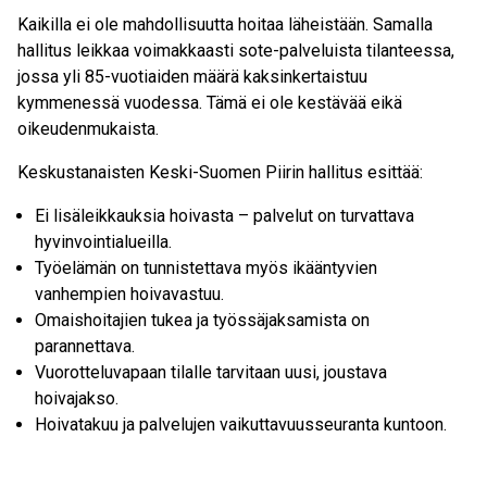
Kaikilla ei ole mahdollisuutta hoitaa läheistään. Samalla
hallitus leikkaa voimakkaasti sote-palveluista tilanteessa,
jossa yli 85-vuotiaiden määrä kaksinkertaistuu
kymmenessä vuodessa. Tämä ei ole kestävää eikä
oikeudenmukaista.
Keskustanaisten Keski-Suomen Piirin hallitus esittää:
Ei lisäleikkauksia hoivasta – palvelut on turvattava
hyvinvointialueilla.
Työelämän on tunnistettava myös ikääntyvien
vanhempien hoivavastuu.
Omaishoitajien tukea ja työssäjaksamista on
parannettava.
Vuorotteluvapaan tilalle tarvitaan uusi, joustava
hoivajakso.
Hoivatakuu ja palvelujen vaikuttavuusseuranta kuntoon.