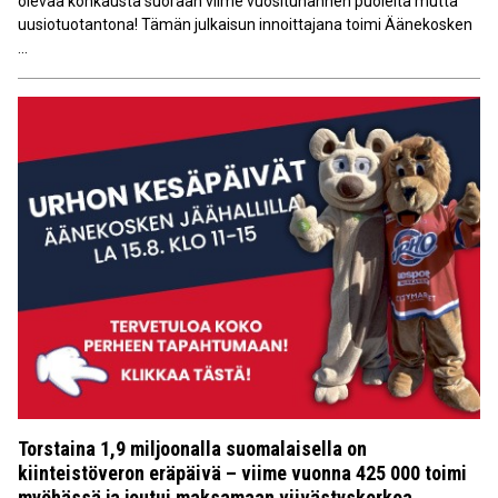
olevaa kohkausta suoraan viime vuosituhannen puolelta mutta
uusiotuotantona! Tämän julkaisun innoittajana toimi Äänekosken
...
Torstaina 1,9 miljoonalla suomalaisella on
kiinteistöveron eräpäivä – viime vuonna 425 000 toimi
myöhässä ja joutui maksamaan viivästyskorkoa