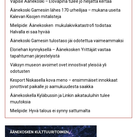
Vapise Äänekoski – Elovapina tulee jo neljättä kertaa
Äänekoski Gamesiin lähes 170 urheilijaa – mukana useita
Kalevan Kisojen mitalisteja
Mielipide: Äänekosken mukulakivikatastrofi todistaa:
Halvalla ei saa hyvää
Äänekoski Gamesin tulostaso jäi odotettua vaimeammaksi
Eloriehan kynnyksellä – Äänekosken Yrittäjät vastaa
tapahtuman järjestelyistä
Väksyn museon avoimet ovet innostivat yleisöä yli
odotusten
Kesport Niskasella kova meno – ensimmäiset innokkaat
jonottivat paikalle jo aamukuudesta saakka
Äänekoskella Kyläbussin ja Linkin aikatauluihin tulee
muutoksia
Mielipide: Hyvä talous ei synny sattumalta