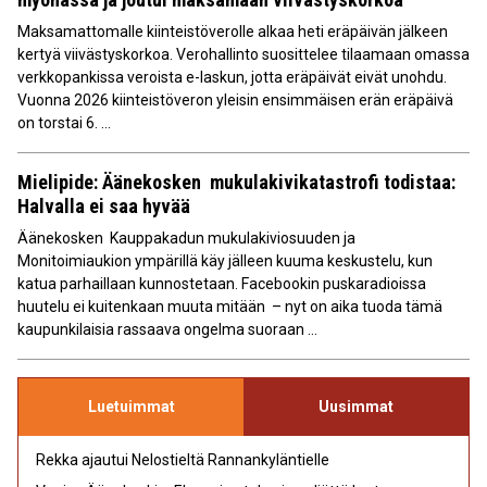
Maksamattomalle kiinteistöverolle alkaa heti eräpäivän jälkeen
kertyä viivästyskorkoa. Verohallinto suosittelee tilaamaan omassa
verkkopankissa veroista e-laskun, jotta eräpäivät eivät unohdu.
Vuonna 2026 kiinteistöveron yleisin ensimmäisen erän eräpäivä
on torstai 6. ...
Mielipide: Äänekosken mukulakivikatastrofi todistaa:
Halvalla ei saa hyvää
Äänekosken Kauppakadun mukulakiviosuuden ja
Monitoimiaukion ympärillä käy jälleen kuuma keskustelu, kun
katua parhaillaan kunnostetaan. Facebookin puskaradioissa
huutelu ei kuitenkaan muuta mitään – nyt on aika tuoda tämä
kaupunkilaisia rassaava ongelma suoraan ...
Luetuimmat
Uusimmat
Rekka ajautui Nelostieltä Rannankyläntielle