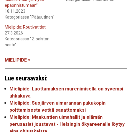
epäonnistumaan”
18.11.2023
Kategoriassa "Pääuutinen"
Mielipide: Routivat tiet
27.3.2026
Kategoriassa "2. palstan
nosto"
MIELIPIDE »
Lue seuraavaksi:
Mielipide: Luottamuksen murenimisella on syvempi
uhkakuva
Mielipide: Suojärven uimarannan pukukopin
polttamisesta vetää sanattomaksi
Mielipide: Maakuntien uimahallit ja elämän
perusasiat joustavat - Helsingin ökyareenalle löytyy
aina ohituskaista