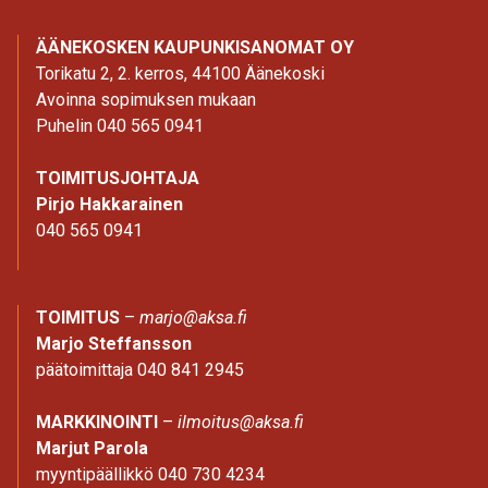
ÄÄNEKOSKEN KAUPUNKISANOMAT OY
Torikatu 2, 2. kerros, 44100 Äänekoski
Avoinna sopimuksen mukaan
Puhelin 040 565 0941
TOIMITUSJOHTAJA
Pirjo Hakkarainen
040 565 0941
TOIMITUS
–
marjo@aksa.fi
Marjo Steffansson
päätoimittaja 040 841 2945
MARKKINOINTI
–
ilmoitus@aksa.fi
Marjut Parola
myyntipäällikkö 040 730 4234