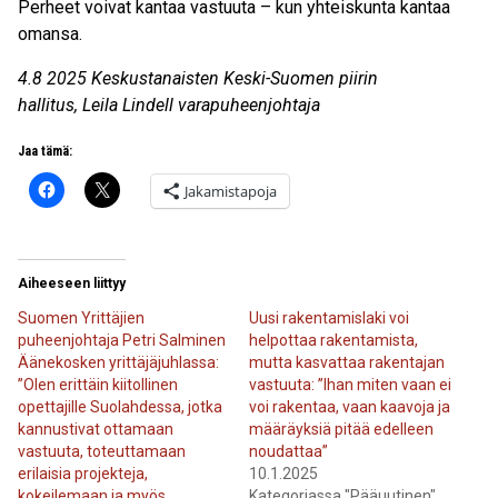
Perheet voivat kantaa vastuuta – kun yhteiskunta kantaa
omansa.
4.8 2025 Keskustanaisten Keski-Suomen piirin
hallitus, Leila Lindell varapuheenjohtaja
Jaa tämä:
Jakamistapoja
Aiheeseen liittyy
Suomen Yrittäjien
Uusi rakentamislaki voi
puheenjohtaja Petri Salminen
helpottaa rakentamista,
Äänekosken yrittäjäjuhlassa:
mutta kasvattaa rakentajan
”Olen erittäin kiitollinen
vastuuta: ”Ihan miten vaan ei
opettajille Suolahdessa, jotka
voi rakentaa, vaan kaavoja ja
kannustivat ottamaan
määräyksiä pitää edelleen
vastuuta, toteuttamaan
noudattaa”
erilaisia projekteja,
10.1.2025
kokeilemaan ja myös
Kategoriassa "Pääuutinen"