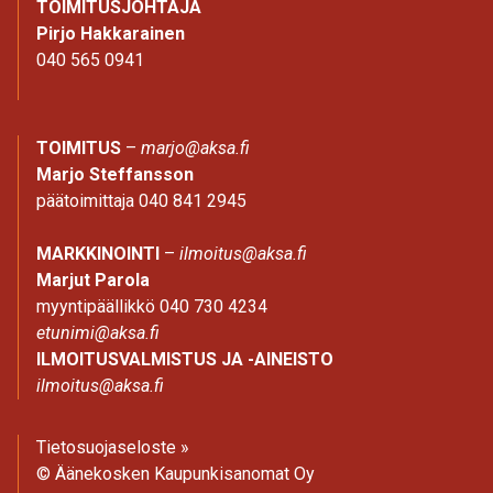
TOIMITUSJOHTAJA
Pirjo Hakkarainen
040 565 0941
TOIMITUS
–
marjo@aksa.fi
Marjo Steffansson
päätoimittaja 040 841 2945
MARKKINOINTI
–
ilmoitus@aksa.fi
Marjut Parola
myyntipäällikkö 040 730 4234
etunimi@aksa.fi
ILMOITUSVALMISTUS JA -AINEISTO
ilmoitus@aksa.fi
Tietosuojaseloste »
© Äänekosken Kaupunkisanomat Oy