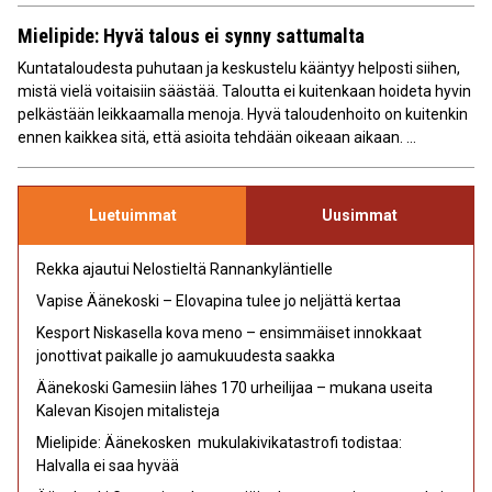
Mielipide: Hyvä talous ei synny sattumalta
Kuntataloudesta puhutaan ja keskustelu kääntyy helposti siihen,
mistä vielä voitaisiin säästää. Taloutta ei kuitenkaan hoideta hyvin
pelkästään leikkaamalla menoja. Hyvä taloudenhoito on kuitenkin
ennen kaikkea sitä, että asioita tehdään oikeaan aikaan. ...
Luetuimmat
Uusimmat
Rekka ajautui Nelostieltä Rannankyläntielle
Vapise Äänekoski – Elovapina tulee jo neljättä kertaa
Kesport Niskasella kova meno – ensimmäiset innokkaat
jonottivat paikalle jo aamukuudesta saakka
Äänekoski Gamesiin lähes 170 urheilijaa – mukana useita
Kalevan Kisojen mitalisteja
Mielipide: Äänekosken mukulakivikatastrofi todistaa:
Halvalla ei saa hyvää