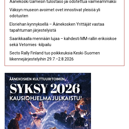
Äänekoski Gamesin tulostaso jäi odotettua vaimeammaksi
Väksyn museon avoimet ovet innostivat yleisöä yli
odotusten
Eloriehan kynnyksellä – Äänekosken Yrittäjät vastaa
tapahtuman järjestelyistä
Saarikkaalla mennään lujaa – kahdesti MM-rallin erikoiskoe
sekä Vetomies -kilpailu
Secto Rally Finland tuo poikkeuksia Keski-Suomen
liikennejärjestelyihin 29.7.–2.8.2026