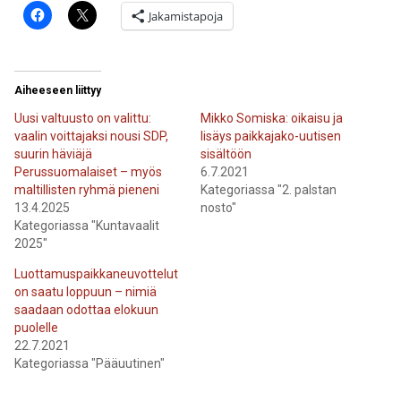
Jakamistapoja
Aiheeseen liittyy
Uusi valtuusto on valittu:
Mikko Somiska: oikaisu ja
vaalin voittajaksi nousi SDP,
lisäys paikkajako-uutisen
suurin häviäjä
sisältöön
Perussuomalaiset – myös
6.7.2021
maltillisten ryhmä pieneni
Kategoriassa "2. palstan
13.4.2025
nosto"
Kategoriassa "Kuntavaalit
2025"
Luottamuspaikkaneuvottelut
on saatu loppuun – nimiä
saadaan odottaa elokuun
puolelle
22.7.2021
Kategoriassa "Pääuutinen"