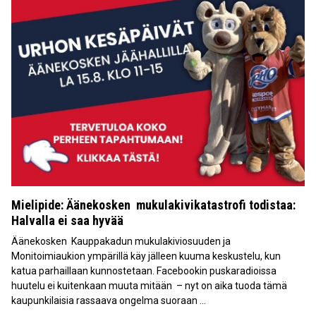
Mielipide: Äänekosken mukulakivikatastrofi todistaa:
Halvalla ei saa hyvää
Äänekosken Kauppakadun mukulakiviosuuden ja
Monitoimiaukion ympärillä käy jälleen kuuma keskustelu, kun
katua parhaillaan kunnostetaan. Facebookin puskaradioissa
huutelu ei kuitenkaan muuta mitään – nyt on aika tuoda tämä
kaupunkilaisia rassaava ongelma suoraan ...