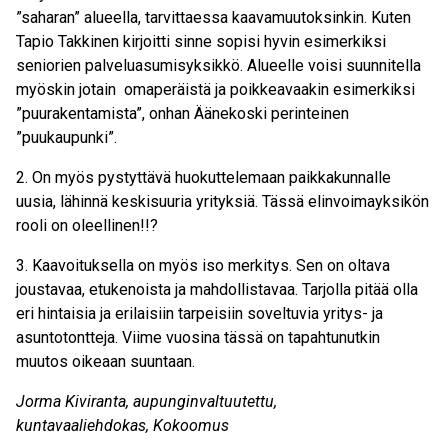
”saharan” alueella, tarvittaessa kaavamuutoksinkin. Kuten
Tapio Takkinen kirjoitti sinne sopisi hyvin esimerkiksi
seniorien palveluasumisyksikkö. Alueelle voisi suunnitella
myöskin jotain
omaperäistä ja poikkeavaakin esimerkiksi
”puurakentamista”, onhan Äänekoski perinteinen
”puukaupunki”.
2. On myös pystyttävä huokuttelemaan paikkakunnalle
uusia, lähinnä keskisuuria yrityksiä. Tässä elinvoimayksikön
rooli on oleellinen!!?
3. Kaavoituksella on myös iso merkitys. Sen on oltava
joustavaa, etukenoista ja mahdollistavaa. Tarjolla pitää olla
eri hintaisia ja erilaisiin tarpeisiin soveltuvia yritys- ja
asuntotontteja. Viime vuosina tässä on tapahtunutkin
muutos oikeaan suuntaan.
Jorma Kiviranta, aupunginvaltuutettu,
kuntavaaliehdokas, Kokoomus