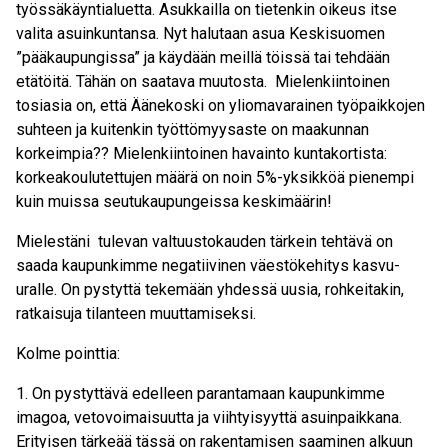
työssäkäyntialuetta. Asukkailla on tietenkin oikeus itse
valita asuinkuntansa. Nyt halutaan asua Keskisuomen
”pääkaupungissa” ja käydään meillä töissä tai tehdään
etätöitä. Tähän on saatava muutosta.
Mielenkiintoinen
tosiasia on, että Äänekoski on yliomavarainen työpaikkojen
suhteen ja kuitenkin työttömyysaste on maakunnan
korkeimpia?? Mielenkiintoinen havainto kuntakortista:
korkeakoulutettujen määrä on noin 5%-yksikköä pienempi
kuin muissa seutukaupungeissa keskimäärin!
Mielestäni
tulevan valtuustokauden tärkein tehtävä on
saada kaupunkimme negatiivinen väestökehitys kasvu-
uralle. On pystyttä tekemään yhdessä uusia, rohkeitakin,
ratkaisuja tilanteen muuttamiseksi.
Kolme pointtia:
1. On pystyttävä edelleen parantamaan kaupunkimme
imagoa, vetovoimaisuutta ja viihtyisyyttä asuinpaikkana.
Erityisen tärkeää tässä on rakentamisen saaminen alkuun