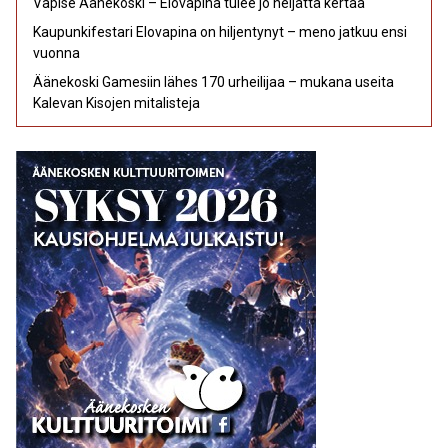
Vapise Äänekoski – Elovapina tulee jo neljättä kertaa
Kaupunkifestari Elovapina on hiljentynyt – meno jatkuu ensi
vuonna
Äänekoski Gamesiin lähes 170 urheilijaa – mukana useita
Kalevan Kisojen mitalisteja