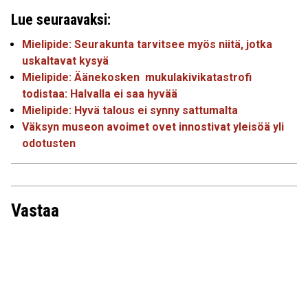
Lue seuraavaksi:
Mielipide: Seurakunta tarvitsee myös niitä, jotka
uskaltavat kysyä
Mielipide: Äänekosken mukulakivikatastrofi
todistaa: Halvalla ei saa hyvää
Mielipide: Hyvä talous ei synny sattumalta
Väksyn museon avoimet ovet innostivat yleisöä yli
odotusten
Vastaa