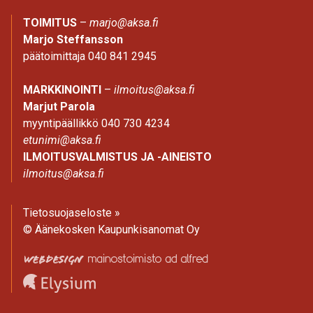
TOIMITUS
–
marjo@aksa.fi
Marjo Steffansson
päätoimittaja 040 841 2945
MARKKINOINTI
–
ilmoitus@aksa.fi
Marjut Parola
myyntipäällikkö 040 730 4234
etunimi@aksa.fi
ILMOITUSVALMISTUS JA -AINEISTO
ilmoitus@aksa.fi
Tietosuojaseloste »
© Äänekosken Kaupunkisanomat Oy