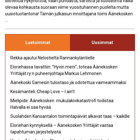
siloteltua nykyhöttöä, vaan puhdasta, säröistä ja suodatinta vailla
olevaa kohkausta suoraan viime vuosituhannen puolelta mutta
uusiotuotantona! Tämän julkaisun innoittajana toimi Äänekosken
...
Luetuimmat
Uusimmat
Rekka ajautui Nelostieltä Rannankyläntielle
Eloriehassa tavattiin: ”Hyvin meni”, toteaa Äänekosken
Yrittäjät ry:n puheenjohtaja Markus Lehmonen
Äänekoski Gamesin tulostaso jäi odotettua vaimeammaksi
Kesämanteli: Cheap Love – I ain’t
Mielipide: Äänekosken mukulakivikatastrofi todistaa:
Halvalla ei saa hyvää
Suolahden Kansantalon toimintapäivät alkavat taas – kaikille
Eloriehan kynnyksellä – Äänekosken Yrittäjät vastaa
tapahtuman järjestelyistä