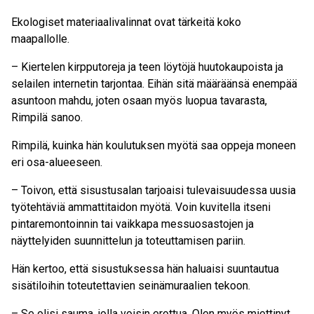
Ekologiset materiaalivalinnat ovat tärkeitä koko
maapallolle.
– Kiertelen kirpputoreja ja teen löytöjä huutokaupoista ja
selailen internetin tarjontaa. Eihän sitä määräänsä enempää
asuntoon mahdu, joten osaan myös luopua tavarasta,
Rimpilä sanoo.
Rimpilä, kuinka hän koulutuksen myötä saa oppeja moneen
eri osa-alueeseen.
– Toivon, että sisustusalan tarjoaisi tulevaisuudessa uusia
työtehtäviä ammattitaidon myötä. Voin kuvitella itseni
pintaremontoinnin tai vaikkapa messuosastojen ja
näyttelyiden suunnittelun ja toteuttamisen pariin.
Hän kertoo, että sisustuksessa hän haluaisi suuntautua
sisätiloihin toteutettavien seinämuraalien tekoon.
– Se olisi sauma, jolla voisin erottua. Olen myös miettinyt