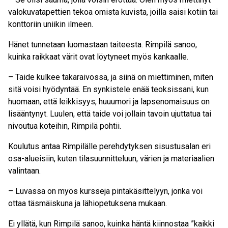
valokuvatapettien tekoa omista kuvista, joilla saisi kotiin tai
konttoriin uniikin ilmeen.
Hänet tunnetaan luomastaan taiteesta. Rimpilä sanoo,
kuinka raikkaat värit ovat löytyneet myös kankaalle.
– Taide kulkee takaraivossa, ja siinä on miettiminen, miten
sitä voisi hyödyntää. En synkistele enää teoksissani, kun
huomaan, että leikkisyys, huuumori ja lapsenomaisuus on
lisääntynyt. Luulen, että taide voi jollain tavoin ujuttatua tai
nivoutua koteihin, Rimpilä pohtii.
Koulutus antaa Rimpilälle perehdytyksen sisustusalan eri
osa-alueisiin, kuten tilasuunnitteluun, värien ja materiaalien
valintaan.
– Luvassa on myös kursseja pintakäsittelyyn, jonka voi
ottaa täsmäiskuna ja lähiopetuksena mukaan.
Ei yllätä, kun Rimpilä sanoo, kuinka häntä kiinnostaa ”kaikki