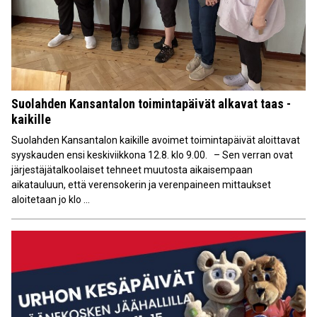
Suolahden Kansantalon toimintapäivät alkavat taas -
kaikille
Suolahden Kansantalon kaikille avoimet toimintapäivät aloittavat
syyskauden ensi keskiviikkona 12.8. klo 9.00. – Sen verran ovat
järjestäjätalkoolaiset tehneet muutosta aikaisempaan
aikatauluun, että verensokerin ja verenpaineen mittaukset
aloitetaan jo klo ...