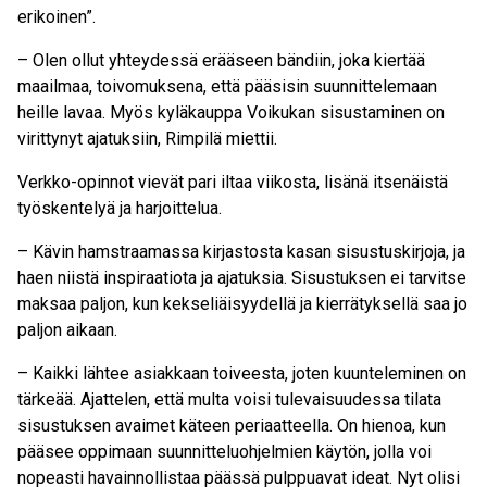
erikoinen”.
– Olen ollut yhteydessä erääseen bändiin, joka kiertää
maailmaa, toivomuksena, että pääsisin suunnittelemaan
heille lavaa. Myös kyläkauppa Voikukan sisustaminen on
virittynyt ajatuksiin, Rimpilä miettii.
Verkko-opinnot vievät pari iltaa viikosta, lisänä itsenäistä
työskentelyä ja harjoittelua.
– Kävin hamstraamassa kirjastosta kasan sisustuskirjoja, ja
haen niistä inspiraatiota ja ajatuksia. Sisustuksen ei tarvitse
maksaa paljon, kun kekseliäisyydellä ja kierrätyksellä saa jo
paljon aikaan.
– Kaikki lähtee asiakkaan toiveesta, joten kuunteleminen on
tärkeää. Ajattelen, että multa voisi tulevaisuudessa tilata
sisustuksen avaimet käteen periaatteella. On hienoa, kun
pääsee oppimaan suunnitteluohjelmien käytön, jolla voi
nopeasti havainnollistaa päässä pulppuavat ideat. Nyt olisi