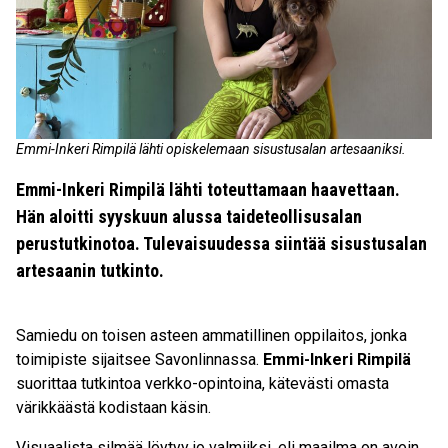
Emmi-Inkeri Rimpilä lähti opiskelemaan sisustusalan artesaaniksi.
Emmi-Inkeri Rimpilä lähti toteuttamaan haavettaan.
Hän aloitti syyskuun alussa taideteollisusalan
perustutkinotoa. Tulevaisuudessa siintää sisustusalan
artesaanin tutkinto.
Samiedu on toisen asteen ammatillinen oppilaitos, jonka
toimipiste sijaitsee Savonlinnassa.
Emmi-Inkeri Rimpilä
suorittaa tutkintoa verkko-opintoina, kätevästi omasta
värikkäästä kodistaan käsin.
Visuaalista silmää löytyy jo valmiiksi, eli maailma on avoin