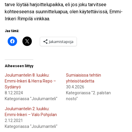
tarve löytää harjoittelupaikka, eli jos joku tarvitsee
kohteeseensa suunnitteluapua, olen käytettävissä, Emmi-
Inkeri Rimpilä vinkkaa.
Jaa tämä:
Jakamistapoja
Aiheeseen liittyy
Joulumantelin 8. luukku:
Sumiaisissa tehtiin
Emmi-Inkeri & Herra Repo –
yhteisötaidetta
Sydänyö
30.4.2026
8.12.2024
Kategoriassa "2. palstan
Kategoriassa "Joulumanteli"
nosto"
Joulumantelin 2. luukku:
Emmi-Inkeri – Valo Pohjolan
2.12.2021
Kategoriassa "Joulumanteli"