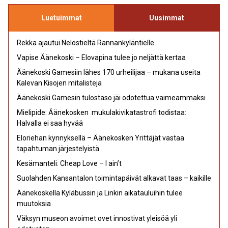
Luetuimmat
Uusimmat
Rekka ajautui Nelostieltä Rannankyläntielle
Vapise Äänekoski – Elovapina tulee jo neljättä kertaa
Äänekoski Gamesiin lähes 170 urheilijaa – mukana useita
Kalevan Kisojen mitalisteja
Äänekoski Gamesin tulostaso jäi odotettua vaimeammaksi
Mielipide: Äänekosken mukulakivikatastrofi todistaa:
Halvalla ei saa hyvää
Eloriehan kynnyksellä – Äänekosken Yrittäjät vastaa
tapahtuman järjestelyistä
Kesämanteli: Cheap Love – I ain’t
Suolahden Kansantalon toimintapäivät alkavat taas – kaikille
Äänekoskella Kyläbussin ja Linkin aikatauluihin tulee
muutoksia
Väksyn museon avoimet ovet innostivat yleisöä yli