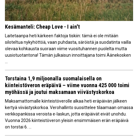
Kesämanteli: Cheap Love - I ain't
Laitetaanpa heti kärkeen faktoja tiskiin: tämä ei ole mitään
siloteltua nykyhöttöä, vaan puhdasta, säröistä ja suodatinta vailla
olevaa kohkausta suoraan viime vuosituhannen puolelta mutta
uusiotuotantona! Tämän julkaisun innoittajana toimi Äänekosken
...
Torstaina 1,9 miljoonalla suomalaisella on
kiinteistöveron eräpäivä – viime vuonna 425 000 toimi
myöhässä ja joutui maksamaan viivästyskorkoa
Maksamattomalle kiinteistöverolle alkaa heti eräpäivän jälkeen
kertyä viivästyskorkoa. Verohallinto suosittelee tilaamaan omassa
verkkopankissa veroista e-laskun, jotta eräpäivät eivät unohdu.
Vuonna 2026 kiinteistöveron yleisin ensimmäisen erän eräpäivä
on torstai 6. ...