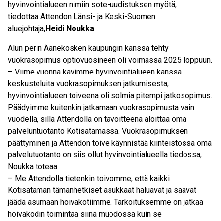
hyvinvointialueen nimiin sote-uudistuksen myötä,
tiedottaa Attendon Länsi- ja Keski-Suomen
aluejohtaja,
Heidi Noukka
.
Alun perin Äänekosken kaupungin kanssa tehty
vuokrasopimus optiovuosineen oli voimassa 2025 loppuun.
– Viime vuonna kävimme hyvinvointialueen kanssa
keskusteluita vuokrasopimuksen jatkumisesta,
hyvinvointialueen toiveena oli solmia pitempi jatkosopimus.
Päädyimme kuitenkin jatkamaan vuokrasopimusta vain
vuodella, sillä Attendolla on tavoitteena aloittaa oma
palveluntuotanto Kotisatamassa. Vuokrasopimuksen
päättyminen ja Attendon toive käynnistää kiinteistössä oma
palvelutuotanto on siis ollut hyvinvointialueella tiedossa,
Noukka toteaa.
– Me Attendolla tietenkin toivomme, että kaikki
Kotisataman tämänhetkiset asukkaat haluavat ja saavat
jäädä asumaan hoivakotiimme. Tarkoituksemme on jatkaa
hoivakodin toimintaa siinä muodossa kuin se