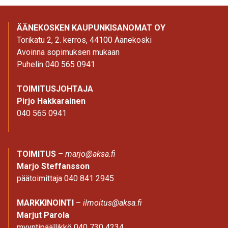
ÄÄNEKOSKEN KAUPUNKISANOMAT OY
Torikatu 2, 2. kerros, 44100 Äänekoski
Avoinna sopimuksen mukaan
Puhelin 040 565 0941
TOIMITUSJOHTAJA
Pirjo Hakkarainen
040 565 0941
TOIMITUS
–
marjo@aksa.fi
Marjo Steffansson
päätoimittaja 040 841 2945
MARKKINOINTI
–
ilmoitus@aksa.fi
Marjut Parola
myyntipäällikkö 040 730 4234