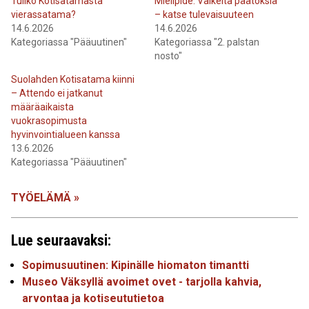
Tuliko Kotisatamasta
Mielipide: Vaikeita päätöksiä
vierassatama?
– katse tulevaisuuteen
14.6.2026
14.6.2026
Kategoriassa "Pääuutinen"
Kategoriassa "2. palstan
nosto"
Suolahden Kotisatama kiinni
– Attendo ei jatkanut
määräaikaista
vuokrasopimusta
hyvinvointialueen kanssa
13.6.2026
Kategoriassa "Pääuutinen"
TYÖELÄMÄ »
Lue seuraavaksi:
Sopimusuutinen: Kipinälle hiomaton timantti
Museo Väksyllä avoimet ovet - tarjolla kahvia,
arvontaa ja kotiseututietoa