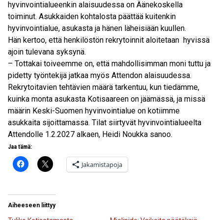
hyvinvointialueenkin alaisuudessa on Äänekoskella
toiminut. Asukkaiden kohtalosta päättää kuitenkin
hyvinvointialue, asukasta ja hänen läheisiään kuullen.
Hän kertoo, että henkilöstön rekrytoinnit aloitetaan hyvissä
ajoin tulevana syksynä.
– Tottakai toiveemme on, että mahdollisimman moni tuttu ja
pidetty työntekijä jatkaa myös Attendon alaisuudessa.
Rekrytoitavien tehtävien määrä tarkentuu, kun tiedämme,
kuinka monta asukasta Kotisaareen on jäämässä, ja missä
määrin Keski-Suomen hyvinvointialue on kotiimme
asukkaita sijoittamassa. Tilat siirtyvät hyvinvointialueelta
Attendolle 1.2.2027 alkaen, Heidi Noukka sanoo.
Jaa tämä:
Jakamistapoja
Aiheeseen liittyy