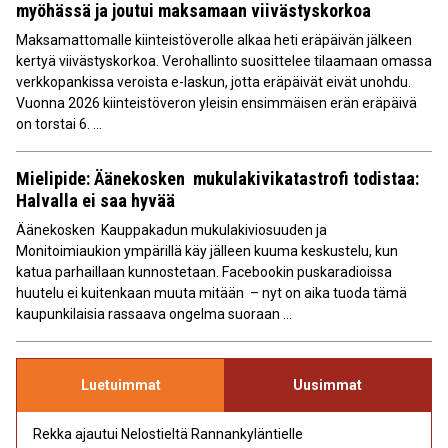
myöhässä ja joutui maksamaan viivästyskorkoa
Maksamattomalle kiinteistöverolle alkaa heti eräpäivän jälkeen
kertyä viivästyskorkoa. Verohallinto suosittelee tilaamaan omassa
verkkopankissa veroista e-laskun, jotta eräpäivät eivät unohdu.
Vuonna 2026 kiinteistöveron yleisin ensimmäisen erän eräpäivä
on torstai 6. ...
Mielipide: Äänekosken mukulakivikatastrofi todistaa:
Halvalla ei saa hyvää
Äänekosken Kauppakadun mukulakiviosuuden ja
Monitoimiaukion ympärillä käy jälleen kuuma keskustelu, kun
katua parhaillaan kunnostetaan. Facebookin puskaradioissa
huutelu ei kuitenkaan muuta mitään – nyt on aika tuoda tämä
kaupunkilaisia rassaava ongelma suoraan ...
Luetuimmat
Uusimmat
Rekka ajautui Nelostieltä Rannankyläntielle