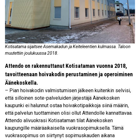
Kotisatama sijaitsee Asemakadun ja Keiteleentien kulmassa. Taloon
muutettiin joulukuussa 2018.
Attendo on rakennuttanut Kotisataman vuonna 2018,
tavoitteenaan hoivakodin perustaminen ja operoiminen
Äänekoskella.
– Pian hoivakodin valmistumisen jälkeen kuitenkin selvisi,
että silloinen sote-palveluiden järjestäjä Äänekosken
kaupunki ei halunnut ostaa hoivakotipaikkoja siinä määrin,
että palvelun tuottaminen olisi ollut Attendolle kannattavaa.
Attendo alivuokrasi Kotisataman tilat Äänekosken
kaupungille määräaikaisella vuokrasopimuksella. Tämä
vuokrasopimus on siirtynyt sopimuskauden aikana