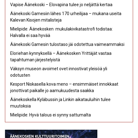
Vapise Äänekoski – Elovapina tulee jo neljättä kertaa
Äänekoski Gamesiin lähes 170 urheilijaa – mukana useita
Kalevan Kisojen mitalisteja
Mielipide: Äänekosken mukulakivikatastrofi todistaa:
Halvalla ei saa hyvää
Äänekoski Gamesin tulostaso jäi odotettua vaimeammaksi
Eloriehan kynnyksellä – Äänekosken Yrittäjät vastaa
tapahtuman järjestelyistä
Väksyn museon avoimet ovet innostivat yleisöä yli
odotusten
Kesport Niskasella kova meno – ensimmäiset innokkaat
jonottivat paikalle jo aamukuudesta saakka
Äänekoskella Kyläbussin ja Linkin aikatauluihin tulee
muutoksia
Mielipide: Hyvä talous ei synny sattumalta