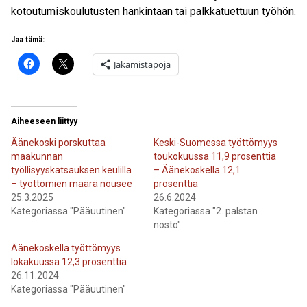
kotoutumiskoulutusten hankintaan tai palkkatuettuun työhön.
Jaa tämä:
Jakamistapoja
Aiheeseen liittyy
Äänekoski porskuttaa
Keski-Suomessa työttömyys
maakunnan
toukokuussa 11,9 prosenttia
työllisyyskatsauksen keulilla
– Äänekoskella 12,1
– työttömien määrä nousee
prosenttia
25.3.2025
26.6.2024
Kategoriassa "Pääuutinen"
Kategoriassa "2. palstan
nosto"
Äänekoskella työttömyys
lokakuussa 12,3 prosenttia
26.11.2024
Kategoriassa "Pääuutinen"