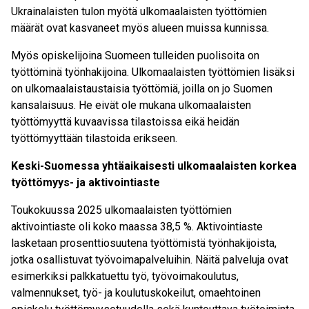
Ukrainalaisten tulon myötä ulkomaalaisten työttömien
määrät ovat kasvaneet myös alueen muissa kunnissa.
Myös opiskelijoina Suomeen tulleiden puolisoita on
työttöminä työnhakijoina. Ulkomaalaisten työttömien lisäksi
on ulkomaalaistaustaisia työttömiä, joilla on jo Suomen
kansalaisuus. He eivät ole mukana ulkomaalaisten
työttömyyttä kuvaavissa tilastoissa eikä heidän
työttömyyttään tilastoida erikseen.
Keski-Suomessa yhtäaikaisesti ulkomaalaisten korkea
työttömyys- ja aktivointiaste
Toukokuussa 2025 ulkomaalaisten työttömien
aktivointiaste oli koko maassa 38,5 %. Aktivointiaste
lasketaan prosenttiosuutena työttömistä työnhakijoista,
jotka osallistuvat työvoimapalveluihin. Näitä palveluja ovat
esimerkiksi palkkatuettu työ, työvoimakoulutus,
valmennukset, työ- ja koulutuskokeilut, omaehtoinen