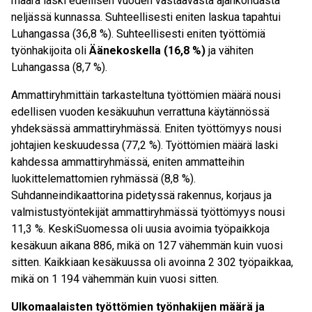
määrä laski edellisen vuoden vastaavasta ajankohdasta
neljässä kunnassa. Suhteellisesti eniten laskua tapahtui
Luhangassa (­36,8 %). Suhteellisesti eniten työttömiä
työnhakijoita oli
Äänekoskella (16,8 %)
ja vähiten
Luhangassa (8,7 %).
Ammattiryhmittäin tarkasteltuna työttömien määrä nousi
edellisen vuoden kesäkuuhun verrattuna käytännössä
yhdeksässä ammattiryhmässä. Eniten työttömyys nousi
johtajien keskuudessa (77,2 %). Työttömien määrä laski
kahdessa ammattiryhmässä, eniten ammatteihin
luokittelemattomien ryhmässä (­8,8 %).
Suhdanneindikaattorina pidetyssä rakennus­, korjaus­ ja
valmistustyöntekijät ­ammattiryhmässä työttömyys nousi
11,3 %. Keski­Suomessa oli uusia avoimia työpaikkoja
kesäkuun aikana 886, mikä on 127 vähemmän kuin vuosi
sitten. Kaikkiaan kesäkuussa oli avoinna 2 302 työpaikkaa,
mikä on 1 194 vähemmän kuin vuosi sitten.
Ulkomaalaisten työttömien työnhakijen määrä ja