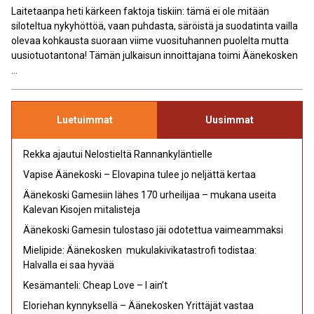
Laitetaanpa heti kärkeen faktoja tiskiin: tämä ei ole mitään
siloteltua nykyhöttöä, vaan puhdasta, säröistä ja suodatinta vailla
olevaa kohkausta suoraan viime vuosituhannen puolelta mutta
uusiotuotantona! Tämän julkaisun innoittajana toimi Äänekosken
...
Luetuimmat
Uusimmat
Rekka ajautui Nelostieltä Rannankyläntielle
Vapise Äänekoski – Elovapina tulee jo neljättä kertaa
Äänekoski Gamesiin lähes 170 urheilijaa – mukana useita
Kalevan Kisojen mitalisteja
Äänekoski Gamesin tulostaso jäi odotettua vaimeammaksi
Mielipide: Äänekosken mukulakivikatastrofi todistaa:
Halvalla ei saa hyvää
Kesämanteli: Cheap Love – I ain’t
Eloriehan kynnyksellä – Äänekosken Yrittäjät vastaa