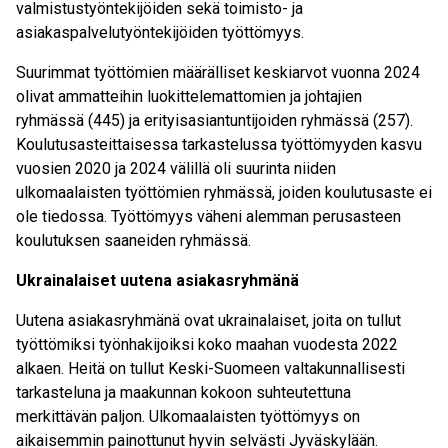
valmistustyöntekijöiden sekä toimisto- ja
asiakaspalvelutyöntekijöiden työttömyys.
Suurimmat työttömien määrälliset keskiarvot vuonna 2024
olivat ammatteihin luokittelemattomien ja johtajien
ryhmässä (445) ja erityisasiantuntijoiden ryhmässä (257).
Koulutusasteittaisessa tarkastelussa työttömyyden kasvu
vuosien 2020 ja 2024 välillä oli suurinta niiden
ulkomaalaisten työttömien ryhmässä, joiden koulutusaste ei
ole tiedossa. Työttömyys väheni alemman perusasteen
koulutuksen saaneiden ryhmässä.
Ukrainalaiset uutena asiakasryhmänä
Uutena asiakasryhmänä ovat ukrainalaiset, joita on tullut
työttömiksi työnhakijoiksi koko maahan vuodesta 2022
alkaen. Heitä on tullut Keski-Suomeen valtakunnallisesti
tarkasteluna ja maakunnan kokoon suhteutettuna
merkittävän paljon. Ulkomaalaisten työttömyys on
aikaisemmin painottunut hyvin selvästi Jyväskylään.