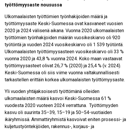
työttömyysaste nousussa
Ulkomaalaisten työttömien työnhakijoiden määrä ja
työttömyysaste Keski-Suomessa ovat kasvaneet vuosien
2020 ja 2024 välisenä aikana. Vuonna 2020 ulkomaalaisten
työttömien työnhakijoiden määrän vuosikeskiarvo oli 920
työtöntä ja vuoden 2024 vuosikeskiarvo oli 1 539 työtöntä.
Ulkomaalaisten työttömyysasteen vuosikeskiarvo oli 33 %
vuonna 2020 ja 43,8 % vuonna 2024. Koko maan vastaavat
työttömyysasteet olivat 26,7 % (2020) ja 25,4 % (v. 2024).
Keski-Suomessa oli siis viime vuonna valtakunnallisesti
tarkastellen erittäin korkea ulkomaalaisten työttömyysaste.
Yli vuoden yhtäjaksoisesti työttömänä olleiden
ulkomaalaisten määrä kasvoi Keski-Suomessa 61 %
vuodesta 2020 vuoteen 2024 verrattuna. Työttömyyden
kasvu oli suurinta 35–39, 15–19 ja 50–54-vuotiaiden
ikäryhmissä. Ammattiryhmistä kasvoivat eniten prosessi- ja
kuljetustyöntekijöiden, rakennus-, korjaus- ja