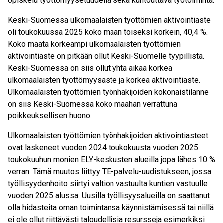
opiskelu työttömyysetuudella sekä kuntouttava työtoiminta.
Keski-Suomessa ulkomaalaisten työttömien aktivointiaste
oli toukokuussa 2025 koko maan toiseksi korkein, 40,4 %.
Koko maata korkeampi ulkomaalaisten työttömien
aktivointiaste on pitkään ollut Keski-Suomelle tyypillistä.
Keski-Suomessa on siis ollut yhtä aikaa korkea
ulkomaalaisten työttömyysaste ja korkea aktivointiaste.
Ulkomaalaisten työttömien työnhakijoiden kokonaistilanne
on siis Keski-Suomessa koko maahan verrattuna
poikkeuksellisen huono.
Ulkomaalaisten työttömien työnhakijoiden aktivointiasteet
ovat laskeneet vuoden 2024 toukokuusta vuoden 2025
toukokuuhun monien ELY-keskusten alueilla jopa lähes 10 %
verran. Tämä muutos liittyy TE-palvelu-uudistukseen, jossa
työllisyydenhoito siirtyi valtion vastuulta kuntien vastuulle
vuoden 2025 alussa. Uusilla työllisyysalueilla on saattanut
olla hidasteita oman toimintansa käynnistämisessä tai niillä
ei ole ollut riittävästi taloudellisia resursseja esimerkiksi