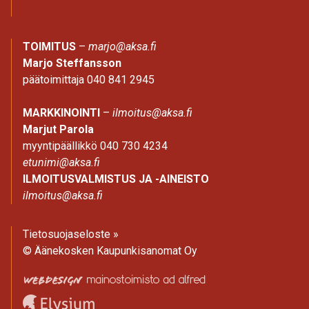
TOIMITUS
–
marjo@aksa.fi
Marjo Steffansson
päätoimittaja 040 841 2945
MARKKINOINTI
–
ilmoitus@aksa.fi
Marjut Parola
myyntipäällikkö 040 730 4234
etunimi@aksa.fi
ILMOITUSVALMISTUS JA -AINEISTO
ilmoitus@aksa.fi
Tietosuojaseloste »
© Äänekosken Kaupunkisanomat Oy