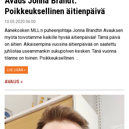
Avaus Jonna Brandt:
Poikkeuksellinen äitienpäivä
10.05.2020 06:00
Äänekosken MLL:n puheenjohtaja Jonna Brandtin Avauksen
myötä toivotamme kaikille hyvää äitienpäivää! Tämä päivä
on äitien. Aikaisempina vuosina äitienpäivää on saatettu
juhlistaa useammankin sukupolven kesken. Tänä vuonna
tilanne on toinen. Poikkeuksellinen. ...
LUE LISÄÄ »
AVAUS »