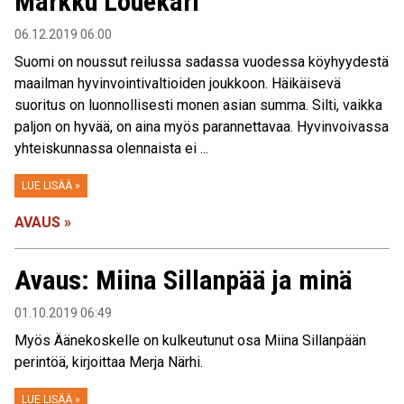
Markku Louekari
06.12.2019 06:00
Suomi on noussut reilussa sadassa vuodessa köyhyydestä
maailman hyvinvointivaltioiden joukkoon. Häikäisevä
suoritus on luonnollisesti monen asian summa. Silti, vaikka
paljon on hyvää, on aina myös parannettavaa. Hyvinvoivassa
yhteiskunnassa olennaista ei ...
LUE LISÄÄ »
AVAUS »
Avaus: Miina Sillanpää ja minä
01.10.2019 06:49
Myös Äänekoskelle on kulkeutunut osa Miina Sillanpään
perintöä, kirjoittaa Merja Närhi.
LUE LISÄÄ »