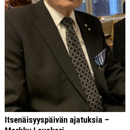
Itsenäisyyspäivän ajatuksia –