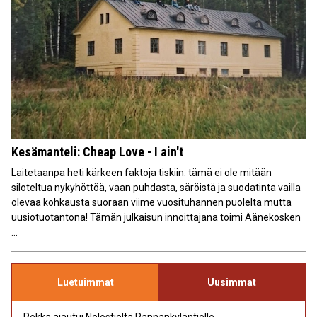
Kesämanteli: Cheap Love - I ain't
Laitetaanpa heti kärkeen faktoja tiskiin: tämä ei ole mitään
siloteltua nykyhöttöä, vaan puhdasta, säröistä ja suodatinta vailla
olevaa kohkausta suoraan viime vuosituhannen puolelta mutta
uusiotuotantona! Tämän julkaisun innoittajana toimi Äänekosken
...
Luetuimmat
Uusimmat