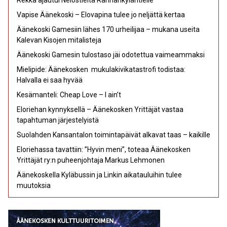
Rekka ajautui Nelostieltä Rannankyläntielle
Vapise Äänekoski – Elovapina tulee jo neljättä kertaa
Äänekoski Gamesiin lähes 170 urheilijaa – mukana useita
Kalevan Kisojen mitalisteja
Äänekoski Gamesin tulostaso jäi odotettua vaimeammaksi
Mielipide: Äänekosken mukulakivikatastrofi todistaa:
Halvalla ei saa hyvää
Kesämanteli: Cheap Love – I ain’t
Eloriehan kynnyksellä – Äänekosken Yrittäjät vastaa
tapahtuman järjestelyistä
Suolahden Kansantalon toimintapäivät alkavat taas – kaikille
Eloriehassa tavattiin: ”Hyvin meni”, toteaa Äänekosken
Yrittäjät ry:n puheenjohtaja Markus Lehmonen
Äänekoskella Kyläbussin ja Linkin aikatauluihin tulee
muutoksia