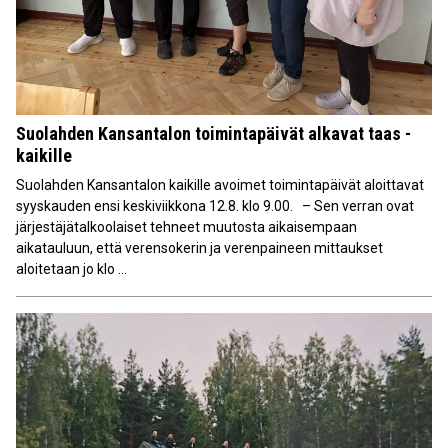
Suolahden Kansantalon toimintapäivät alkavat taas -
kaikille
Suolahden Kansantalon kaikille avoimet toimintapäivät aloittavat
syyskauden ensi keskiviikkona 12.8. klo 9.00. – Sen verran ovat
järjestäjätalkoolaiset tehneet muutosta aikaisempaan
aikatauluun, että verensokerin ja verenpaineen mittaukset
aloitetaan jo klo ...