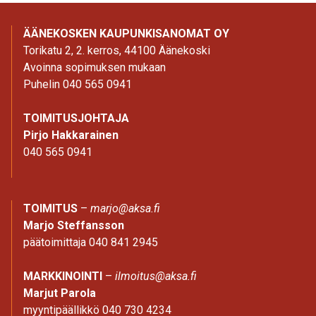
ÄÄNEKOSKEN KAUPUNKISANOMAT OY
Torikatu 2, 2. kerros, 44100 Äänekoski
Avoinna sopimuksen mukaan
Puhelin 040 565 0941
TOIMITUSJOHTAJA
Pirjo Hakkarainen
040 565 0941
TOIMITUS
–
marjo@aksa.fi
Marjo Steffansson
päätoimittaja 040 841 2945
MARKKINOINTI
–
ilmoitus@aksa.fi
Marjut Parola
myyntipäällikkö 040 730 4234